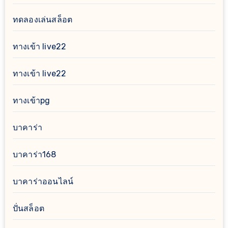
ทดลองเล่นสล็อต
ทางเข้า live22
ทางเข้า live22
ทางเข้าpg
บาคาร่า
บาคาร่า168
บาคาร่าออนไลน์
ปั่นสล็อต