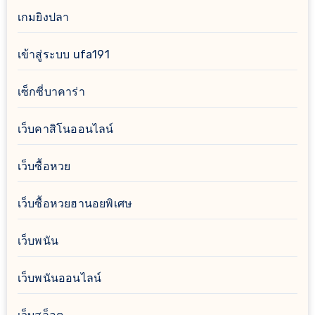
เกมยิงปลา
เข้าสู่ระบบ ufa191
เซ็กซี่บาคาร่า
เว็บคาสิโนออนไลน์
เว็บซื้อหวย
เว็บซื้อหวยฮานอยพิเศษ
เว็บพนัน
เว็บพนันออนไลน์