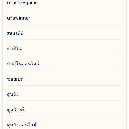
ufasexygame
ufawinner
zeus66
คาสิโน
คาสิโนออนไลน์
ซอยเบท
ดูหนัง
ดูหนังฟรี
ดูหนังออนไลน์