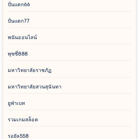
ปั่นแตก66
ปั่นแตก77
พนันออนไลน์
พุซซี่888
มหาวิทยาลัยราชภัฏ
มหาวิทยาลัยสวนสุนันทา
ยูฟ่าเบท
รวมเกมสล็อต
รอยัล558