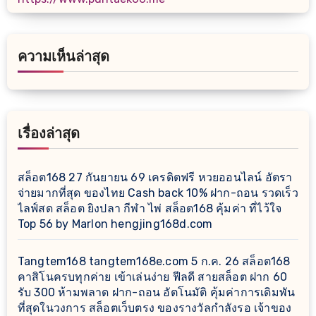
ความเห็นล่าสุด
เรื่องล่าสุด
สล็อต168 27 กันยายน 69 เครดิตฟรี หวยออนไลน์ อัตรา
จ่ายมากที่สุด ของไทย Cash back 10% ฝาก-ถอน รวดเร็ว
ไลฟ์สด สล็อต ยิงปลา กีฬา ไพ่ สล็อต168 คุ้มค่า ที่ไว้ใจ
Top 56 by Marlon hengjing168d.com
Tangtem168 tangtem168e.com 5 ก.ค. 26 สล็อต168
คาสิโนครบทุกค่าย เข้าเล่นง่าย ฟีลดี สายสล็อต ฝาก 60
รับ 300 ห้ามพลาด ฝาก-ถอน อัตโนมัติ คุ้มค่าการเดิมพัน
ที่สุดในวงการ สล็อตเว็บตรง ของรางวัลกำลังรอ เจ้าของ