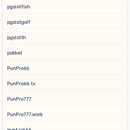
pgslotfish
pgslotgolf
pgslotth
pokbet
PunPro66
PunPro66.tv
PunPro777
PunPro777.work
puntaek66