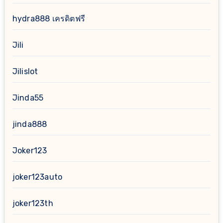
hydra888 เครดิตฟรี
Jili
Jilislot
Jinda55
jinda888
Joker123
joker123auto
joker123th