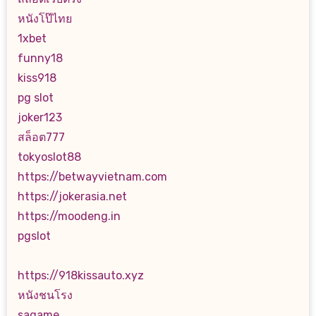
หนังโป๊ไทย
1xbet
funny18
kiss918
pg slot
joker123
สล็อต777
tokyoslot88
https://betwayvietnam.com
https://jokerasia.net
https://moodeng.in
pgslot
https://918kissauto.xyz
หนังชนโรง
sagame