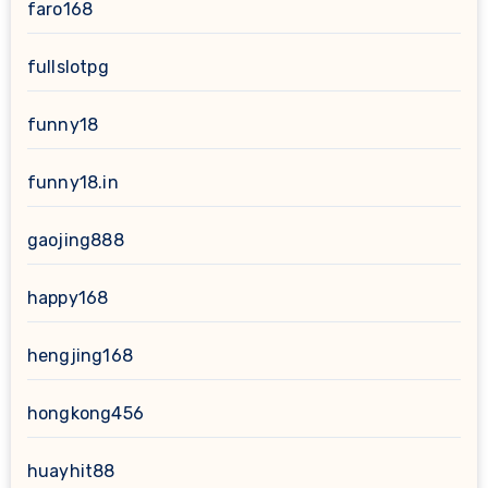
faro168
fullslotpg
funny18
funny18.in
gaojing888
happy168
hengjing168
hongkong456
huayhit88