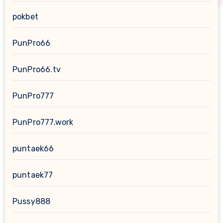
pokbet
PunPro66
PunPro66.tv
PunPro777
PunPro777.work
puntaek66
puntaek77
Pussy888