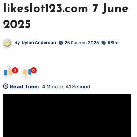
likeslot123.com 7 June
2025
By
Dylan Anderson
25 มิถุนายน 2025
#Slot
0
0
Read Time:
4 Minute, 41 Second