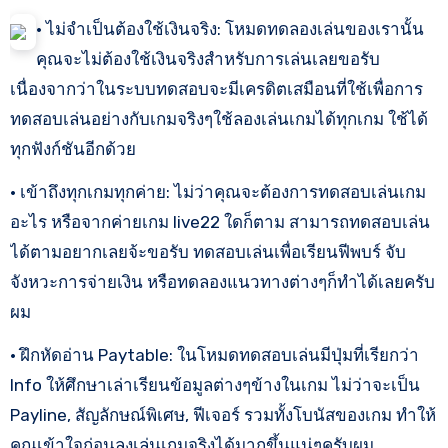
• ไม่จำเป็นต้องใช้เงินจริง: โหมดทดลองเล่นของเรานั้น
คุณจะไม่ต้องใช้เงินจริงสำหรับการเล่นเลยขอรับ
เนื่องจากว่าในระบบทดสอบจะมีเครดิตเสมือนที่ใช้เพื่อการ
ทดสอบเล่นอย่างกับเกมจริงๆใช้ลองเล่นเกมได้ทุกเกม ใช้ได้
ทุกฟังก์ชันอีกด้วย
• เข้าถึงทุกเกมทุกค่าย: ไม่ว่าคุณจะต้องการทดสอบเล่นเกม
อะไร หรือจากค่ายเกม live22 ใดก็ตาม สามารถทดสอบเล่น
ได้ตามอยากเลยจ้ะขอรับ ทดสอบเล่นเพื่อเรียนฟีพบร์ จับ
จังหวะการจ่ายเงิน หรือทดลองแนวทางต่างๆก็ทำได้เลยครับ
ผม
• ฝึกหัดอ่าน Paytable: ในโหมดทดสอบเล่นมีปุ่มที่เรียกว่า
Info ให้ศึกษาเล่าเรียนข้อมูลต่างๆข้างในเกม ไม่ว่าจะเป็น
Payline, สัญลักษณ์พิเศษ, ฟีเจอร์ รวมทั้งโบนัสของเกม ทำให้
คุณเข้าใจก่อนลงเล่นเกมจริงได้มากขึ้นแน่ๆครับผม