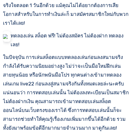
จริงใจตลอด 1 วันอีกด้วย แม้คุณไม่ได้อยากต้องการเสีย
โอกาสสำหรับในการทำเงินล่ะก็ มาสมัครสมาชิกใหม่กับพวก
เราได้เลย!
ทดลองเล่น สล็อต ฟรี! ไม่ต้องสมัคร ไม่ต้องฝาก ทดลอง
เลย!
ในปัจจุบัน การเล่นสล็อตแบบทดลองเล่นก่อนลงสนามจริง
กำลังได้รับความนิยมอย่างสูง ไม่ว่าจะเป็นมือใหม่ฝึกเล่น
สายทุนน้อย หรือนักพนันมือโปร ทุกคนต่างเข้ามาทดลอง
เล่นเกม live22 ก่อนลงสู่สนามจริงกันทั้งหมดเลยล่ะนะครับ
แน่นอนว่า การทดสอบเล่นนั้น ไม่ต้องลงทะเบียนเป็นสมาชิก
ไม่ต้องฝากเงิน คุณสามารถเข้ามาทดสอบเล่นสล็อต
ออนไลน์บนเว็บตรงของเราได้ ซึ่งการทดสอบเล่นนั้นก็จะ
สามารถช่วยทำให้คุณรู้เรื่องเกมเพิ่มมากขึ้นได้อีกด้วย รวม
ทั้งยังมาพร้อมข้อดีอีกมากมายจำนวนมาก มาดูกันเลย!