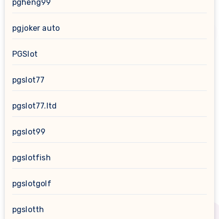
pgheng99
pgjoker auto
PGSlot
pgslot77
pgslot77.ltd
pgslot99
pgslotfish
pgslotgolf
pgslotth