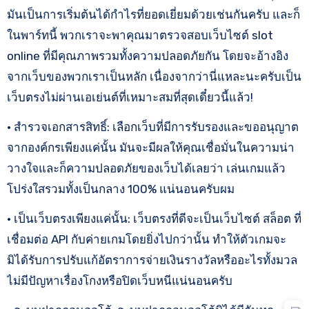
มันเป็นการเริ่มต้นได้กำไรที่ยอดเยี่ยมด้วยเช่นกันครับ และก็
ในพาร์ทนี้ พวกเราจะพาคุณมาตรวจสอบเว็บไซต์ slot
online ที่มีคุณภาพรวมทั้งความปลอดภัยกัน โดยจะอ้างอิง
จากเว็บของพวกเราเป็นหลัก เนื่องจากว่านี่แหละนะครับเป็น
เว็บตรงไม่ผ่านเอเย่นต์ที่เหมาะสมที่สุดเดี๋ยวนี้แล้ว!
• สำรวจเอกสารสิทธิ์: เลือกเว็บที่มีการรับรองและขออนุญาต
จากองค์กรเพียงแค่นั้น มันจะมีผลให้คุณเชื่อมั่นในความน่า
วางใจและก็ความปลอดภัยของเว็บได้เลยว่า เล่นเกมแล้ว
โปร่งใสรวมทั้งเป็นกลาง 100% แน่นอนครับผม
• เป็นเว็บตรงเพียงแค่นั้น: เว็บตรงที่ดีจะเป็นเว็บไซต์ สล็อต ที่
เชื่อมต่อ API กับค่ายเกมโดยยิ่งไปกว่านั้น ทำให้ตัวเกมจะ
มิได้รับการปรับแก้อัตราการจ่ายเงินรางวัลหรืออะไรทั้งมวล
ไม่มีปัญหาเรื่องโกงหรือปิดเว็บหนีแน่นอนครับ