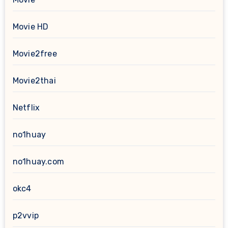
Movie HD
Movie2free
Movie2thai
Netflix
no1huay
no1huay.com
okc4
p2vvip