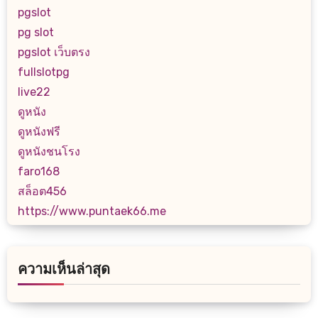
pgslot
pg slot
pgslot เว็บตรง
fullslotpg
live22
ดูหนัง
ดูหนังฟรี
ดูหนังชนโรง
faro168
สล็อต456
https://www.puntaek66.me
ความเห็นล่าสุด