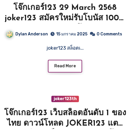
โจ๊กเกอร์123 29 March 2568
joker123 สมัครใหม่รับโบนัส 100%
LOGIN JOKER123 โบนัสแตกง่าย
Dylan Anderson
15 มกราคม 2025
0 Comments
ลงทุนให้ได้ผลตอบแทนสูงต้องที่นี่
joker123 สล็อตเ…
joker123th การันตีรายได้จริง Top
84 by Casey joker123ths.xyz
Read More
joker123th
โจ๊กเกอร์123 เว็บสล็อตอันดับ 1 ของ
ไทย ดาวน์โหลด JOKER123 แตก