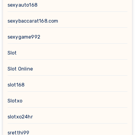
sexyauto168
sexybaccarat168.com
sexygame992
Slot
Slot Online
slot168
Slotxo
slotxo24hr
sretthi99