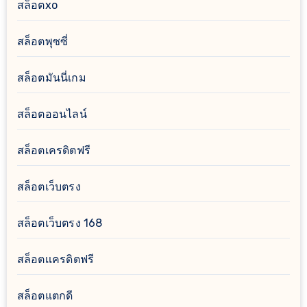
สล็อตxo
สล็อตพุซซี่
สล็อตมันนี่เกม
สล็อตออนไลน์
สล็อตเครดิตฟรี
สล็อตเว็บตรง
สล็อตเว็บตรง 168
สล็อตเเครดิตฟรี
สล็อตแตกดี