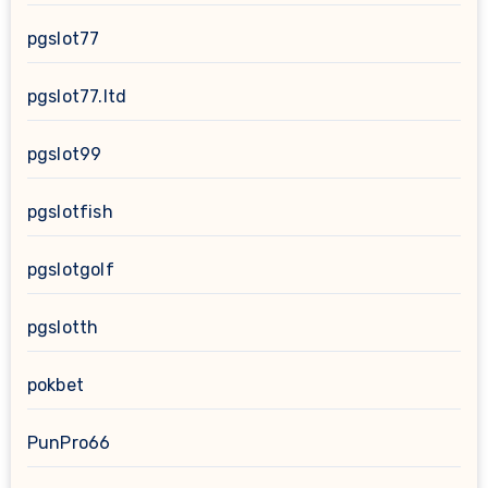
pgslot77
pgslot77.ltd
pgslot99
pgslotfish
pgslotgolf
pgslotth
pokbet
PunPro66