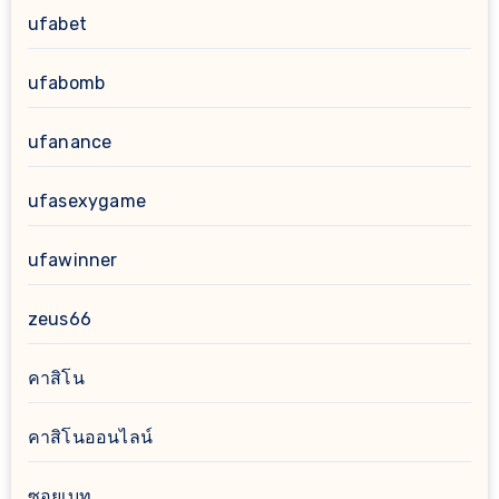
ufabet
ufabomb
ufanance
ufasexygame
ufawinner
zeus66
คาสิโน
คาสิโนออนไลน์
ซอยเบท