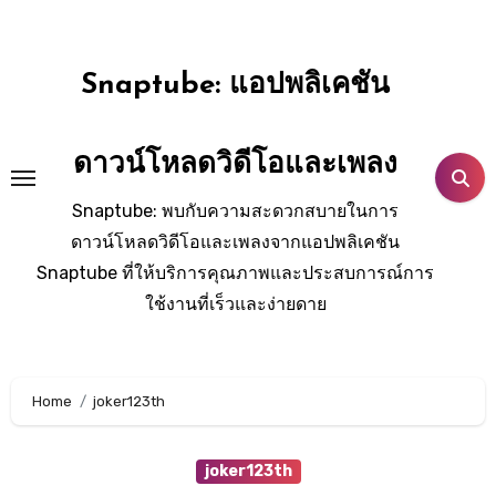
Skip
to
content
Snaptube: แอปพลิเคชัน
ดาวน์โหลดวิดีโอและเพลง
Snaptube: พบกับความสะดวกสบายในการ
ดาวน์โหลดวิดีโอและเพลงจากแอปพลิเคชัน
Snaptube ที่ให้บริการคุณภาพและประสบการณ์การ
ใช้งานที่เร็วและง่ายดาย
Home
joker123th
joker123th