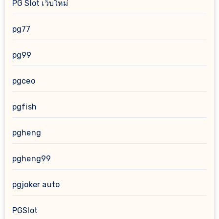
PG Slot เว็บใหม่
pg77
pg99
pgceo
pgfish
pgheng
pgheng99
pgjoker auto
PGSlot