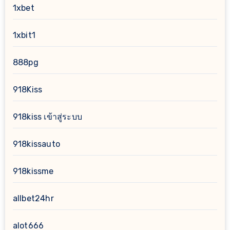
1xbet
1xbit1
888pg
918Kiss
918kiss เข้าสู่ระบบ
918kissauto
918kissme
allbet24hr
alot666