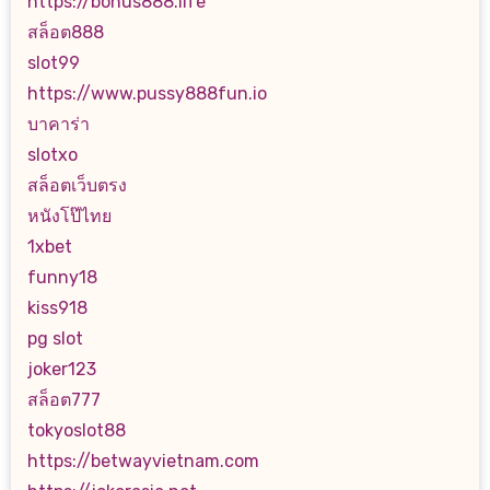
https://bonus888.life
สล็อต888
slot99
https://www.pussy888fun.io
บาคาร่า
slotxo
สล็อตเว็บตรง
หนังโป๊ไทย
1xbet
funny18
kiss918
pg slot
joker123
สล็อต777
tokyoslot88
https://betwayvietnam.com