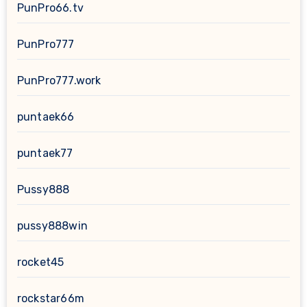
PunPro66.tv
PunPro777
PunPro777.work
puntaek66
puntaek77
Pussy888
pussy888win
rocket45
rockstar66m