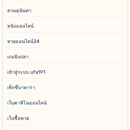
สวนสุนันทา
หนังออนไลน์
หวยออนไลน์24
เกมยิงปลา
เข้าสู่ระบบ ufa191
เซ็กซี่บาคาร่า
เว็บคาสิโนออนไลน์
เว็บซื้อหวย