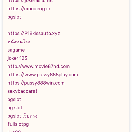
https://jokerasia.net
https://moodeng.in
pgslot
https://918kissauto.xyz
หนังชนโรง
sagame
joker 123
http://www.movie87hd.com
https://www.pussy888play.com
https://pussy888win.com
sexybaccarat
pgslot
pg slot
pgslot เว็บตรง
fullslotpg