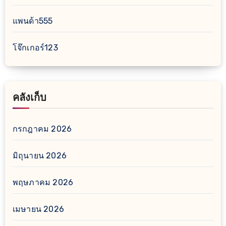
แพนด้า555
โจ๊กเกอร์123
คลังเก็บ
กรกฎาคม 2026
มิถุนายน 2026
พฤษภาคม 2026
เมษายน 2026