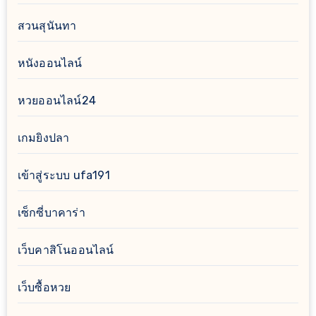
สวนสุนันทา
หนังออนไลน์
หวยออนไลน์24
เกมยิงปลา
เข้าสู่ระบบ ufa191
เซ็กซี่บาคาร่า
เว็บคาสิโนออนไลน์
เว็บซื้อหวย