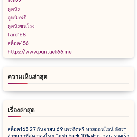
live22
ดูหนัง
ดูหนังฟรี
ดูหนังชนโรง
faro168
สล็อต456
https://www.puntaek66.me
ความเห็นล่าสุด
เรื่องล่าสุด
สล็อต168 27 กันยายน 69 เครดิตฟรี หวยออนไลน์ อัตรา
จ่ายมากที่สุด ของไทย Cash back 10% ฝาก-ถอน รวดเร็ว