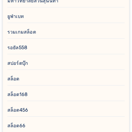
มหาวิทยาลัยสวนสุนันทา
ยูฟ่าเบท
รวมเกมสล็อต
รอยัล558
สปอร์ตบุ๊ก
สล็อต
สล็อต168
สล็อต456
สล็อต66