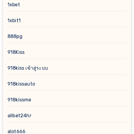
1xbet
1xbit1
888pg
918Kiss
918kiss เข้าสู่ระบบ
918kissauto
918kissme
allbet24hr
alot666