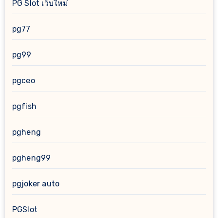
PG Slot เว็บใหม่
pg77
pg99
pgceo
pgfish
pgheng
pgheng99
pgjoker auto
PGSlot