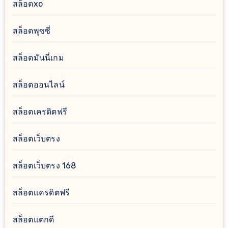
สล็อตxo
สล็อตพุซซี่
สล็อตมันนี่เกม
สล็อตออนไลน์
สล็อตเครดิตฟรี
สล็อตเว็บตรง
สล็อตเว็บตรง 168
สล็อตเเครดิตฟรี
สล็อตแตกดี