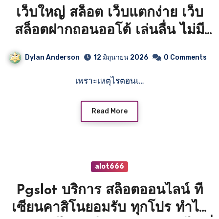
เว็บใหญ่ สล็อต เว็บแตกง่าย เว็บ
สล็อตฝากถอนออโต้ เล่นลื่น ไม่มี
สะดุด รองรับมือถือทุกระบบ ทดลอง
Dylan Anderson
12 มิถุนายน 2026
0 Comments
เล่น Top 97 by Kenneth
เพราะเหตุไรตอนเ…
alot66.net 3 มิถุนายน 2026 พนัน
Read More
alot666
Pgslot บริการ สล็อตออนไลน์ ที่
เซียนคาสิโนยอมรับ ทุกโปร ทำได้