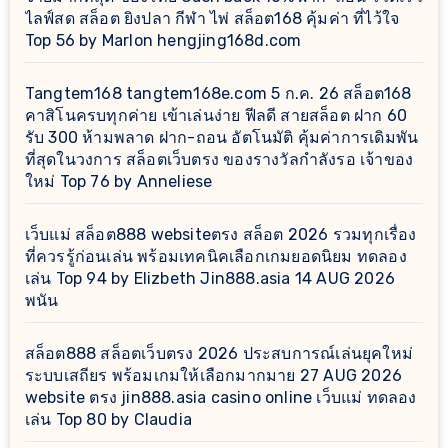
ไลฟ์สด สล็อต ยิงปลา กีฬา ไพ่ สล็อต168 คุ้มค่า ที่ไว้ใจ
Top 56 by Marlon hengjing168d.com
Tangtem168 tangtem168e.com 5 ก.ค. 26 สล็อต168
คาสิโนครบทุกค่าย เข้าเล่นง่าย ฟีลดี สายสล็อต ฝาก 60
รับ 300 ห้ามพลาด ฝาก-ถอน อัตโนมัติ คุ้มค่าการเดิมพัน
ที่สุดในวงการ สล็อตเว็บตรง ของรางวัลกำลังรอ เจ้าของ
ใหม่ Top 76 by Anneliese
เว็บแม่ สล็อต888 websiteตรง สล็อต 2026 รวมทุกเรื่อง
ที่ควรรู้ก่อนเล่น พร้อมเทคนิคเลือกเกมยอดนิยม ทดลอง
เล่น Top 94 by Elizbeth Jin888.asia 14 AUG 2026
พนัน
สล็อต888 สล็อตเว็บตรง 2026 ประสบการณ์เล่นยุคใหม่
ระบบเสถียร พร้อมเกมให้เลือกมากมาย 27 AUG 2026
website ตรง jin888.asia casino online เว็บแม่ ทดลอง
เล่น Top 80 by Claudia