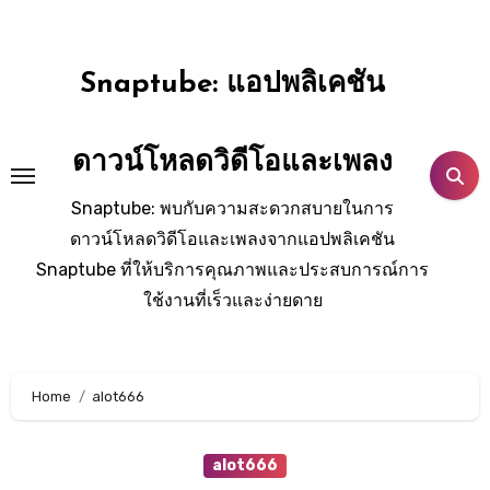
Skip
to
content
Snaptube: แอปพลิเคชัน
ดาวน์โหลดวิดีโอและเพลง
Snaptube: พบกับความสะดวกสบายในการ
ดาวน์โหลดวิดีโอและเพลงจากแอปพลิเคชัน
Snaptube ที่ให้บริการคุณภาพและประสบการณ์การ
ใช้งานที่เร็วและง่ายดาย
Home
alot666
alot666