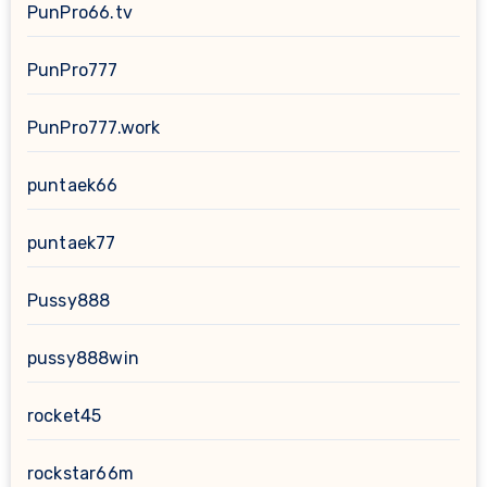
PunPro66.tv
PunPro777
PunPro777.work
puntaek66
puntaek77
Pussy888
pussy888win
rocket45
rockstar66m