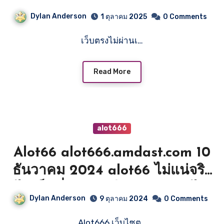
จริง ถอนได้ชัวร์ แจกทริคทำกำไร ที่
Dylan Anderson
1 ตุลาคม 2025
0 Comments
ไม่มีใครบอกคุณ เทรดบิทคอยน์
เว็บตรงไม่ผ่านเ…
alot666 อย่ารอช้า ทิ้งมาม่าได้เลย
Top 1 by Krystyna
Read More
alot666.alott.site 9 ต.ค. 2025
alot666
Alot66 alot666.amdast.com 10
ธันวาคม 2024 alot66 ไม่แน่จริง
ไม่เป็นที่ 1 ถึง 3 ปีซ้อน หารายได้
Dylan Anderson
9 ตุลาคม 2024
0 Comments
เสริม สล็อตวอเลท เทรดบิทคอยน์
Alot666 เว็บไซต…