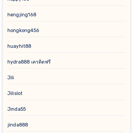
hengjing168
hongkong456
huayhit88
hydra888 เครดิตฟรี
Jili
Jilislot
Jinda55
jinda888