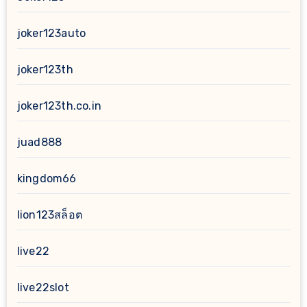
joker123auto
joker123th
joker123th.co.in
juad888
kingdom66
lion123สล็อต
live22
live22slot