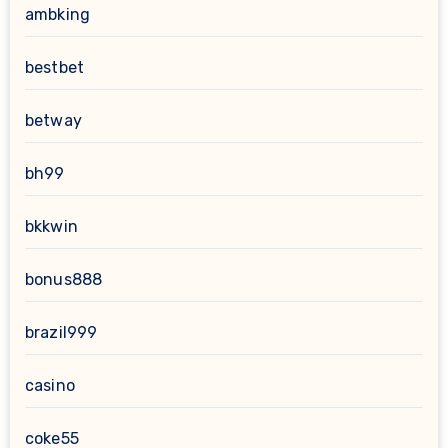
ambking
bestbet
betway
bh99
bkkwin
bonus888
brazil999
casino
coke55