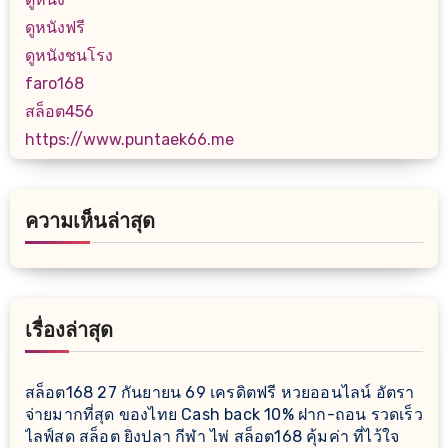
ดูหนังฟรี
ดูหนังชนโรง
faro168
สล็อต456
https://www.puntaek66.me
ความเห็นล่าสุด
เรื่องล่าสุด
สล็อต168 27 กันยายน 69 เครดิตฟรี หวยออนไลน์ อัตรา
จ่ายมากที่สุด ของไทย Cash back 10% ฝาก-ถอน รวดเร็ว
ไลฟ์สด สล็อต ยิงปลา กีฬา ไพ่ สล็อต168 คุ้มค่า ที่ไว้ใจ