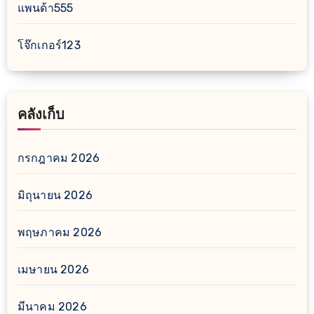
แพนด้า555
โจ๊กเกอร์123
คลังเก็บ
กรกฎาคม 2026
มิถุนายน 2026
พฤษภาคม 2026
เมษายน 2026
มีนาคม 2026