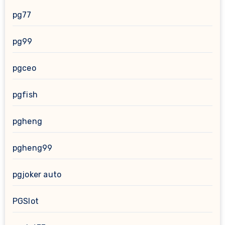
pg77
pg99
pgceo
pgfish
pgheng
pgheng99
pgjoker auto
PGSlot