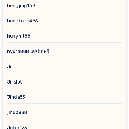
hengjing168
hongkong456
huayhit88
hydra888 เครดิตฟรี
Jili
Jilislot
Jinda55
jinda888
Joker123