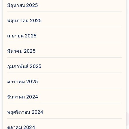
มิถุนายน 2025
พฤษภาคม 2025
เมษายน 2025
มีนาคม 2025
กุมภาพันธ์ 2025
มกราคม 2025
ธันวาคม 2024
พฤศจิกายน 2024
ตุลาคม 2024