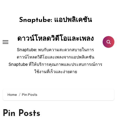
Skip
to
content
Snaptube: แอปพลิเคชัน
ดาวน์โหลดวิดีโอและเพลง
Snaptube: พบกับความสะดวกสบายในการ
ดาวน์โหลดวิดีโอและเพลงจากแอปพลิเคชัน
Snaptube ที่ให้บริการคุณภาพและประสบการณ์การ
ใช้งานที่เร็วและง่ายดาย
Home
Pin Posts
Pin Posts