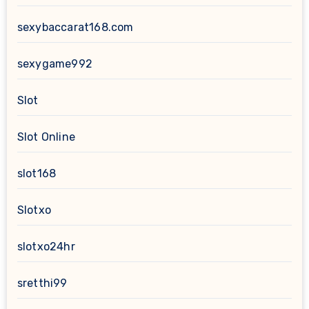
sexybaccarat168.com
sexygame992
Slot
Slot Online
slot168
Slotxo
slotxo24hr
sretthi99