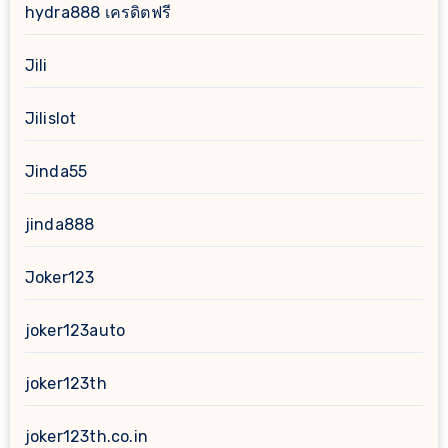
hydra888 เครดิตฟรี
Jili
Jilislot
Jinda55
jinda888
Joker123
joker123auto
joker123th
joker123th.co.in