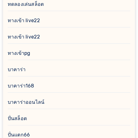
ทดลองเล่นสล็อต
ทางเข้า live22
ทางเข้า live22
ทางเข้าpg
บาคาร่า
บาคาร่า168
บาคาร่าออนไลน์
ปั่นสล็อต
ปั่นแตก66