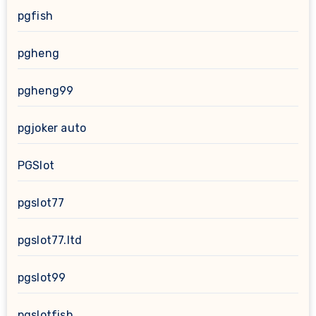
pgfish
pgheng
pgheng99
pgjoker auto
PGSlot
pgslot77
pgslot77.ltd
pgslot99
pgslotfish