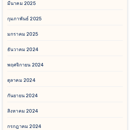
มีนาคม 2025
กุมภาพันธ์ 2025
มกราคม 2025
ธันวาคม 2024
พฤศจิกายน 2024
ตุลาคม 2024
กันยายน 2024
สิงหาคม 2024
กรกฎาคม 2024