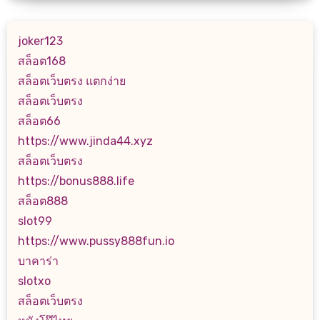
joker123
สล็อต168
สล็อตเว็บตรง แตกง่าย
สล็อตเว็บตรง
สล็อต66
https://www.jinda44.xyz
สล็อตเว็บตรง
https://bonus888.life
สล็อต888
slot99
https://www.pussy888fun.io
บาคาร่า
slotxo
สล็อตเว็บตรง