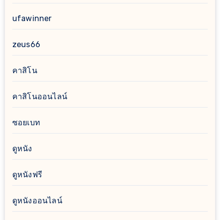
ufawinner
zeus66
คาสิโน
คาสิโนออนไลน์
ซอยเบท
ดูหนัง
ดูหนังฟรี
ดูหนังออนไลน์