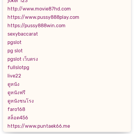
joker 123
http://www.movie87hd.com
https://www.pussy888play.com
https://pussy888win.com
sexybaccarat
pgslot
pg slot
pgslot เว็บตรง
fullslotpg
live22
ดูหนัง
ดูหนังฟรี
ดูหนังชนโรง
faro168
สล็อต456
https://www.puntaek66.me