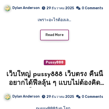
แจกเครดิตฟรี จัดให้สายล่ารางวัล
Dylan Anderson
29 ธันวาคม 2025
0 Comments
เครดิตฟรี Top 85 by Marietta
เพราะอะไรต้องเล…
kissat.app 2 กุมภาพันธ์ 26 casino
Read More
Pussy888
เว็บใหญ่ pussy888 เว็บตรง คืนนี้
อยากได้ฟีลลุ้น ๆ แบบไม่ต้องคิด
เยอะ? สล็อตเหมาะมาก ทดลองเล่น
Dylan Anderson
29 ธันวาคม 2025
0 Comments
Top 23 by Anastasia
pussy888fun โอก…