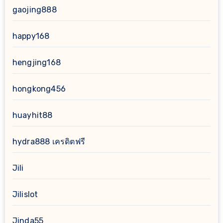
gaojing888
happy168
hengjing168
hongkong456
huayhit88
hydra888 เครดิตฟรี
Jili
Jilislot
Jinda55