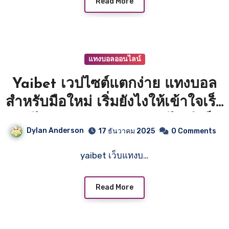
Read More
Top 12 by Herman
แทงบอลออนไลน์
Yaibet เวปไซต์แตกง่าย แทงบอล
สำหรับมือใหม่ เริ่มยังไงให้เข้าใจเร็ว
และไม่พลาดง่าย พนันออนไลน์ เว็บ
Dylan Anderson
17 ธันวาคม 2025
0 Comments
เปิดใหม่ ทดลองเล่น Top 72 by
yaibet เว็บแทงบ…
Soila 11 พฤศจิกายน 2025
Read More