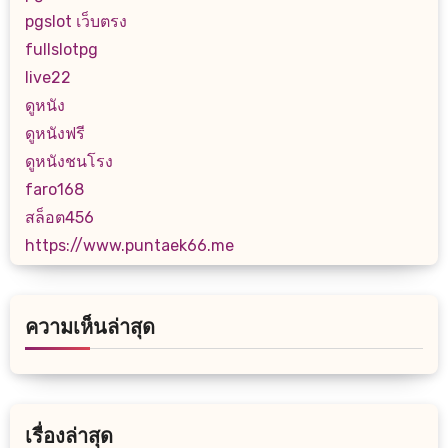
pgslot เว็บตรง
fullslotpg
live22
ดูหนัง
ดูหนังฟรี
ดูหนังชนโรง
faro168
สล็อต456
https://www.puntaek66.me
ความเห็นล่าสุด
เรื่องล่าสุด