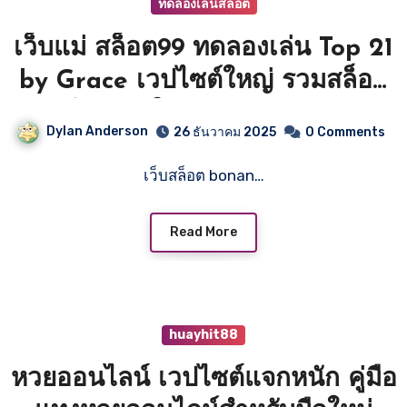
ทดลองเล่นสล็อต
เว็บแม่ สล็อต99 ทดลองเล่น Top 21
by Grace เวปไซต์ใหญ่ รวมสล็อต
แตกดี คัดมาให้แล้ว 31 November
Dylan Anderson
26 ธันวาคม 2025
0 Comments
2568 คาสิโนออนไลน์
เว็บสล็อต bonan…
Read More
huayhit88
หวยออนไลน์ เวปไซต์แจกหนัก คู่มือ