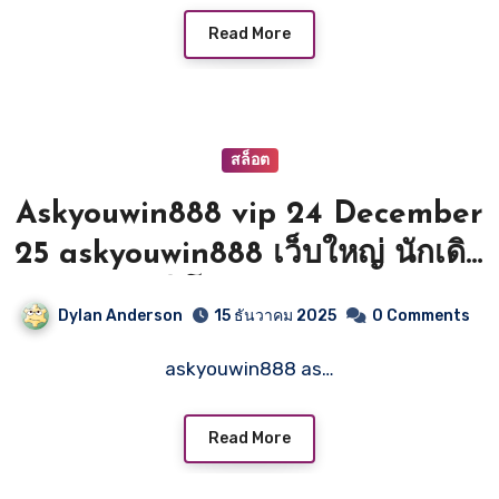
Read More
สล็อต
Askyouwin888 vip 24 December
25 askyouwin888 เว็บใหญ่ นักเดิม
พัน การันตี โบนัสเข้ารัวๆ ทุกสปิน
Dylan Anderson
15 ธันวาคม 2025
0 Comments
แจกโบนัส 24 ชั่วโมง บาคาร่า ห้อง
askyouwin888 as…
สด askyouwin888 มือใหม่ก็เล่นได้
Top 37 by Rosa askyouwin888
Read More