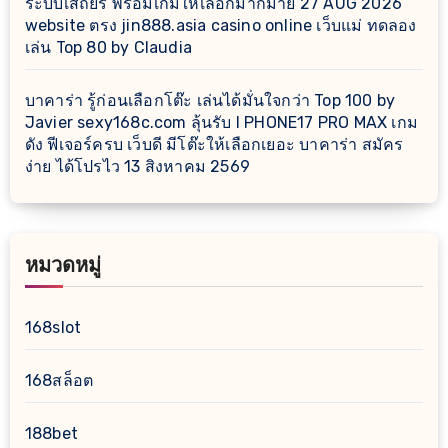
ระบบเสถียร พร้อมเกมให้เลือกมากมาย 27 AUG 2026
website ตรง jin888.asia casino online เว็บแม่ ทดลอง
เล่น Top 80 by Claudia
บาคาร่า รู้ก่อนเลือกโต๊ะ เล่นได้มั่นใจกว่า Top 100 by
Javier sexy168c.com ลุ้นรับ I PHONE17 PRO MAX เกม
ดัง ฟีเจอร์ครบ เว็บดี มีโต๊ะให้เลือกเยอะ บาคาร่า สมัคร
ง่าย ได้โปรไว 13 สิงหาคม 2569
หมวดหมู่
168slot
168สล็อต
188bet