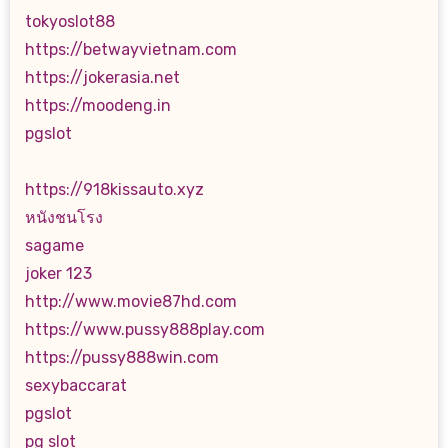
tokyoslot88
https://betwayvietnam.com
https://jokerasia.net
https://moodeng.in
pgslot
https://918kissauto.xyz
หนังชนโรง
sagame
joker 123
http://www.movie87hd.com
https://www.pussy888play.com
https://pussy888win.com
sexybaccarat
pgslot
pg slot