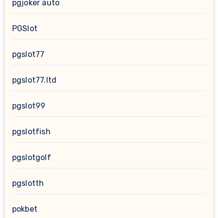
pgjoker auto
PGSlot
pgslot77
pgslot77.ltd
pgslot99
pgslotfish
pgslotgolf
pgslotth
pokbet