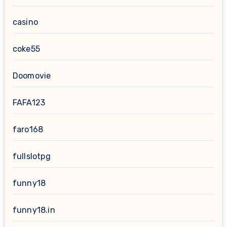
casino
coke55
Doomovie
FAFA123
faro168
fullslotpg
funny18
funny18.in