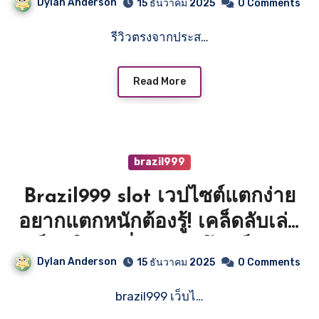
Dylan Anderson
15 ธันวาคม 2025
0 Comments
เครียด ทำได้จริงไหม มาลองวิธีนี้
รีวิวตรงจากประส…
December 2568
Read More
brazil999
Brazil999 slot เวปไซต์แตกง่าย
อยากแตกหนักต้องรู้! เคล็ดลับเล่น
สล็อตให้คุ้มที่สุด คาสิโน เว็บเปิด
Dylan Anderson
15 ธันวาคม 2025
0 Comments
ใหม่ ทดลองเล่น Top 98 by Felipa
brazil999 เว็บไ…
3 ธ.ค. 2025