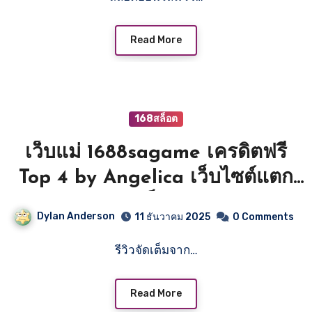
Mohamed texas24 28 FEB 25
Read More
168สล็อต
เว็บแม่ 1688sagame เครดิตฟรี
Top 4 by Angelica เว็บไซต์แตก
ง่าย บาคาร่า สล็อต รวมทุกความ
Dylan Anderson
11 ธันวาคม 2025
0 Comments
สนุกในเว็บเดียว ฝากถอนออโต้ 27
รีวิวจัดเต็มจาก…
DEC 25 พนัน
Read More