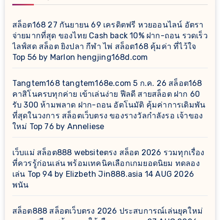
สล็อต168 27 กันยายน 69 เครดิตฟรี หวยออนไลน์ อัตรา
จ่ายมากที่สุด ของไทย Cash back 10% ฝาก-ถอน รวดเร็ว
ไลฟ์สด สล็อต ยิงปลา กีฬา ไพ่ สล็อต168 คุ้มค่า ที่ไว้ใจ
Top 56 by Marlon hengjing168d.com
Tangtem168 tangtem168e.com 5 ก.ค. 26 สล็อต168
คาสิโนครบทุกค่าย เข้าเล่นง่าย ฟีลดี สายสล็อต ฝาก 60
รับ 300 ห้ามพลาด ฝาก-ถอน อัตโนมัติ คุ้มค่าการเดิมพัน
ที่สุดในวงการ สล็อตเว็บตรง ของรางวัลกำลังรอ เจ้าของ
ใหม่ Top 76 by Anneliese
เว็บแม่ สล็อต888 websiteตรง สล็อต 2026 รวมทุกเรื่อง
ที่ควรรู้ก่อนเล่น พร้อมเทคนิคเลือกเกมยอดนิยม ทดลอง
เล่น Top 94 by Elizbeth Jin888.asia 14 AUG 2026
พนัน
สล็อต888 สล็อตเว็บตรง 2026 ประสบการณ์เล่นยุคใหม่