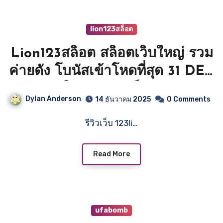
lion123สล็อต
Lion123สล็อต สล็อตเว็บใหญ่ รวม
ค่ายดัง โบนัสเข้าโหดที่สุด 31 DEC
68 web ใหญ่ พนัน เว็บแม่ เครดิต
Dylan Anderson
14 ธันวาคม 2025
0 Comments
ฟรี Top 88 by Myrtis
รีวิวเว็บ 123li…
Read More
ufabomb