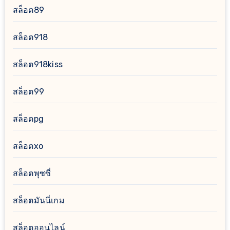
สล็อต89
สล็อต918
สล็อต918kiss
สล็อต99
สล็อตpg
สล็อตxo
สล็อตพุซซี่
สล็อตมันนี่เกม
สล็อตออนไลน์