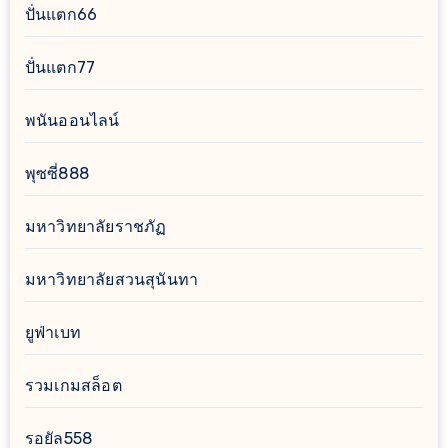
ปั่นแตก66
ปั่นแตก77
พนันออนไลน์
พุซซี่888
มหาวิทยาลัยราชภัฏ
มหาวิทยาลัยสวนสุนันทา
ยูฟ่าเบท
รวมเกมสล็อต
รอยัล558