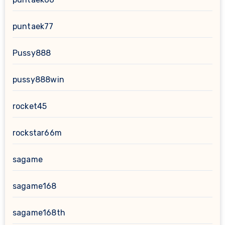
puntaek77
Pussy888
pussy888win
rocket45
rockstar66m
sagame
sagame168
sagame168th