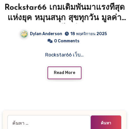
Rockstar66 เกมเดิมพันมาแรงที่สุด
แห่งยุค หมุนสนุก สุขทุกวัน มูลค่า
1,000 หวยออนไลน์ รับทุกสำนัก
Dylan Anderson
18 พฤศจิกายน 2025
ป๊อกเด้ง กีฬา หวย ยิงปลา ครบ เว็บ
0 Comments
สล็อต เล่นง่าย จ่ายเงินทันที Top 25
Rockstar66 เว็บ…
by Eloy rockstar66m 3 DEC
2568
Read More
ค้นหา
สำหรับ: