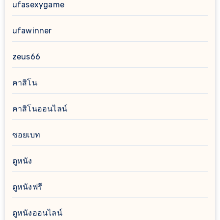
ufasexygame
ufawinner
zeus66
คาสิโน
คาสิโนออนไลน์
ซอยเบท
ดูหนัง
ดูหนังฟรี
ดูหนังออนไลน์