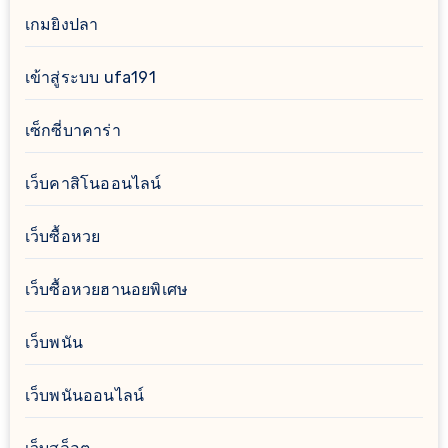
เกมยิงปลา
เข้าสู่ระบบ ufa191
เซ็กซี่บาคาร่า
เว็บคาสิโนออนไลน์
เว็บซื้อหวย
เว็บซื้อหวยฮานอยพิเศษ
เว็บพนัน
เว็บพนันออนไลน์