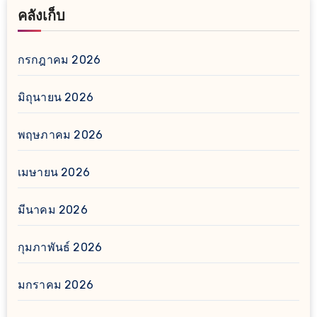
คลังเก็บ
กรกฎาคม 2026
มิถุนายน 2026
พฤษภาคม 2026
เมษายน 2026
มีนาคม 2026
กุมภาพันธ์ 2026
มกราคม 2026