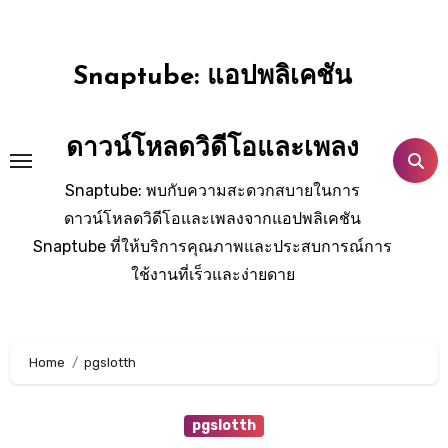
Skip
to
content
Snaptube: แอปพลิเคชัน
ดาวน์โหลดวิดีโอและเพลง
Snaptube: พบกับความสะดวกสบายในการ
ดาวน์โหลดวิดีโอและเพลงจากแอปพลิเคชัน
Snaptube ที่ให้บริการคุณภาพและประสบการณ์การ
ใช้งานที่เร็วและง่ายดาย
Home
pgslotth
pgslotth