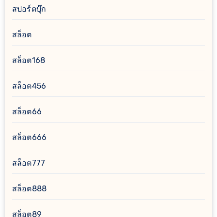
สปอร์ตบุ๊ก
สล็อต
สล็อต168
สล็อต456
สล็อต66
สล็อต666
สล็อต777
สล็อต888
สล็อต89