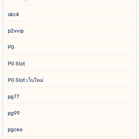
okc4
p2vvip
PG
PG Slot
PG Slot เว็บใหม่
pg77
pg99
pgceo