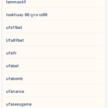
temmax69
tookhuay 88 ถูกหวย88
ufa11bet
Ufa89bet
ufa9r
ufabet
ufabomb
ufanance
ufasexygame