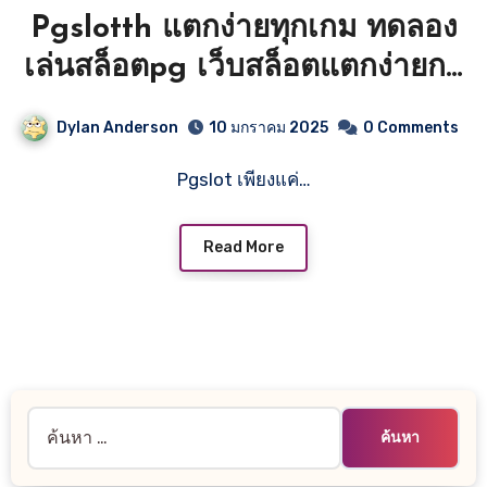
Pgslotth แตกง่ายทุกเกม ทดลอง
เล่นสล็อตpg เว็บสล็อตแตกง่ายกลุ
องสุ่มแจกเงินสด 10,000 pgslot
Dylan Anderson
10 มกราคม 2025
0 Comments
หันไปไม่เจอใคร เจอสาวถ้ำแน่นอน
Pgslot เพียงแค่…
Top 30 by Kellie pgslotth.io 17
FEB 68
Read More
ค้นหา
สำหรับ: