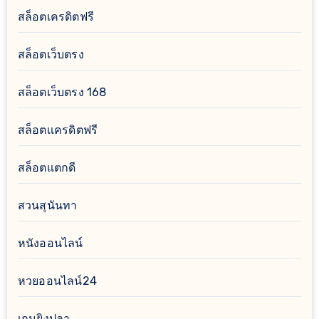
สล็อตเครดิตฟรี
สล็อตเว็บตรง
สล็อตเว็บตรง 168
สล็อตเเครดิตฟรี
สล็อตแตกดี
สวนสุนันทา
หนังออนไลน์
หวยออนไลน์24
เกมยิงปลา