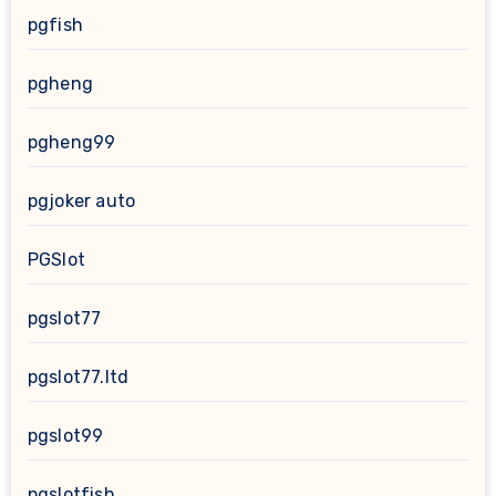
pgfish
pgheng
pgheng99
pgjoker auto
PGSlot
pgslot77
pgslot77.ltd
pgslot99
pgslotfish