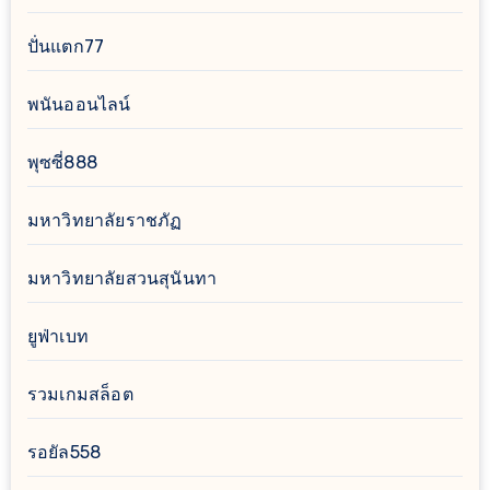
ปั่นแตก77
พนันออนไลน์
พุซซี่888
มหาวิทยาลัยราชภัฏ
มหาวิทยาลัยสวนสุนันทา
ยูฟ่าเบท
รวมเกมสล็อต
รอยัล558