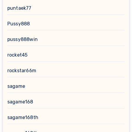
puntaek77
Pussy888
pussy888win
rocket45
rockstar66m
sagame
sagame168
sagame168th