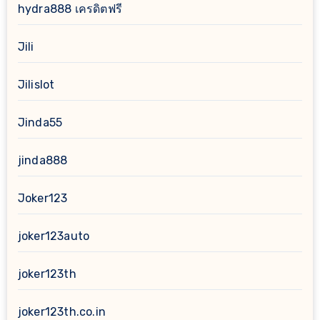
hydra888 เครดิตฟรี
Jili
Jilislot
Jinda55
jinda888
Joker123
joker123auto
joker123th
joker123th.co.in