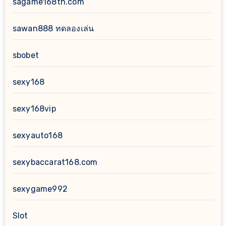
sagame168th.com
sawan888 ทดลองเล่น
sbobet
sexy168
sexy168vip
sexyauto168
sexybaccarat168.com
sexygame992
Slot