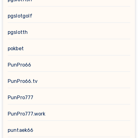
pgslotgolf
pgslotth
pokbet
PunPro66
PunPro66.tv
PunPro777
PunPro777.work
puntaek66