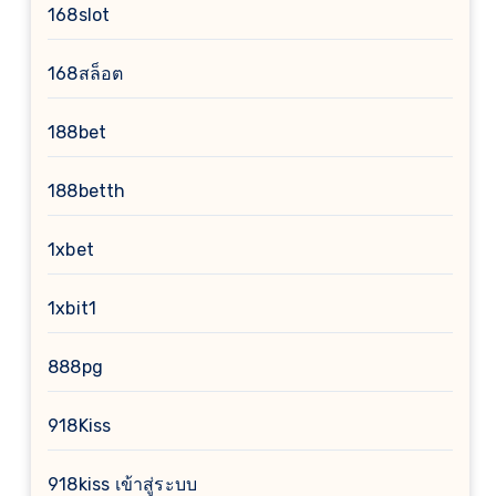
168slot
168สล็อต
188bet
188betth
1xbet
1xbit1
888pg
918Kiss
918kiss เข้าสู่ระบบ