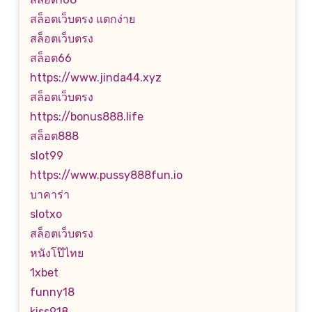
สล็อตเว็บตรง แตกง่าย
สล็อตเว็บตรง
สล็อต66
https://www.jinda44.xyz
สล็อตเว็บตรง
https://bonus888.life
สล็อต888
slot99
https://www.pussy888fun.io
บาคาร่า
slotxo
สล็อตเว็บตรง
หนังโป๊ไทย
1xbet
funny18
kiss918