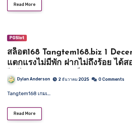
Read More
PGSlot
สล็อต168 Tangtem168.biz 1 Dece
แตกแรงไม่มีพัก ฝากไม่ถึงร้อย ได้สอ
ไว ไม่ต้องรอนาน สล็อต168 ยังทัน
Dylan Anderson
2 ธันวาคม 2025
0 Comments
by Beth
Tangtem168 เกมเ…
Read More