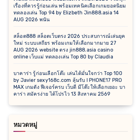
เรื่องที่ควรรู้ก่อนเล่น พร้อมเทคนิคเลือกเกมยอดนิยม
ทดลองเล่น Top 94 by Elizbeth Jin888.asia 14
AUG 2026 พนัน
สล็อต888 สล็อตเว็บตรง 2026 ประสบการณ์เล่นยุค
ใหม่ ระบบเสถียร พร้อมเกมให้เลือกมากมาย 27
AUG 2026 website ตรง jin888.asia casino
online เว็บแม่ ทดลองเล่น Top 80 by Claudia
บาคาร่า รู้ก่อนเลือกโต๊ะ เล่นได้มั่นใจกว่า Top 100
by Javier sexy168c.com ลุ้นรับ I PHONE17 PRO
MAX เกมดัง ฟีเจอร์ครบ เว็บดี มีโต๊ะให้เลือกเยอะ บา
คาร่า สมัครง่าย ได้โปรไว 13 สิงหาคม 2569
หมวดหมู่