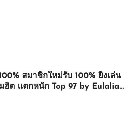
00% สมาชิกใหม่รับ 100% ยิ่งเล่น
 เกมฮิต แตกหนัก Top 97 by Eulalia
2569