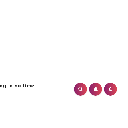
ng in no time!