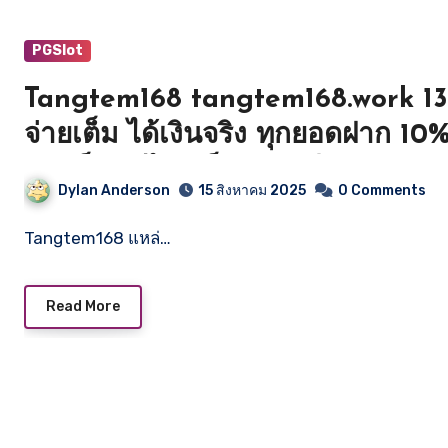
PGSlot
Tangtem168 tangtem168.work 13 
จ่ายเต็ม ได้เงินจริง ทุกยอดฝาก 10% 
ล้านก็ถอนได้ สล็อต168 รีวิวจากลูก
Dylan Anderson
15 สิงหาคม 2025
0 Comments
Tangtem168 แหล่…
Read More