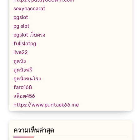
sexybaccarat
pgslot
pg slot
pgslot เว็บตรง
fullslotpg
live22
ดูหนัง
ดูหนังฟรี
ดูหนังชนโรง
faro168
สล็อต456
https://www.puntaek66.me
ความเห็นล่าสุด