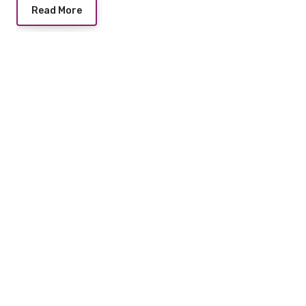
Read More