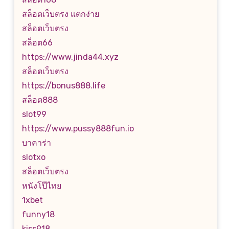
สล็อตเว็บตรง แตกง่าย
สล็อตเว็บตรง
สล็อต66
https://www.jinda44.xyz
สล็อตเว็บตรง
https://bonus888.life
สล็อต888
slot99
https://www.pussy888fun.io
บาคาร่า
slotxo
สล็อตเว็บตรง
หนังโป๊ไทย
1xbet
funny18
kiss918