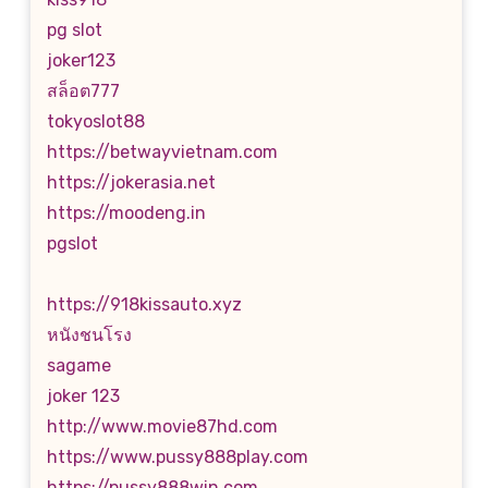
pg slot
joker123
สล็อต777
tokyoslot88
https://betwayvietnam.com
https://jokerasia.net
https://moodeng.in
pgslot
https://918kissauto.xyz
หนังชนโรง
sagame
joker 123
http://www.movie87hd.com
https://www.pussy888play.com
https://pussy888win.com