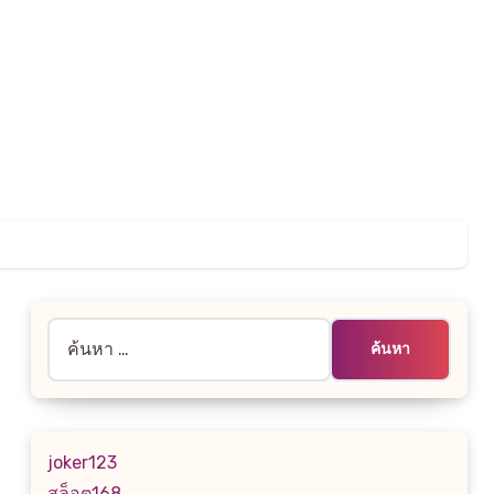
ค้นหา
สำหรับ:
joker123
สล็อต168