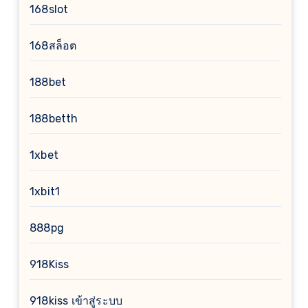
168slot
168สล็อต
188bet
188betth
1xbet
1xbit1
888pg
918Kiss
918kiss เข้าสู่ระบบ