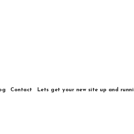
og
Contact
Lets get your new site up and runni