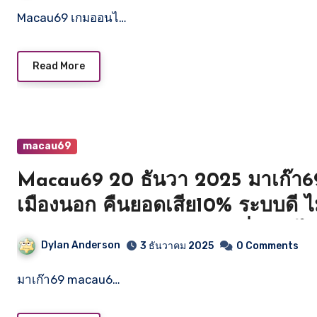
Macau69 เกมออนไ…
Read More
macau69
Macau69 20 ธันวา 2025 มาเก๊า69 
เมืองนอก คืนยอดเสีย10% ระบบดี ไ
macau69 สมัคร ช่องทางเพิ่มรายไ
Dylan Anderson
3 ธันวาคม 2025
0 Comments
มาเก๊า69 macau6…