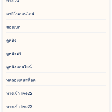
คาสิโน
คาสิโนออนไลน์
ซอยเบท
ดูหนัง
ดูหนังฟรี
ดูหนังออนไลน์
ทดลองเล่นสล็อต
ทางเข้า live22
ทางเข้า live22