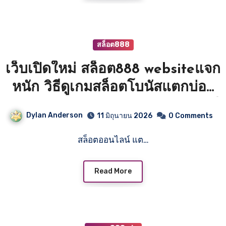
สล็อต888
เว็บเปิดใหม่ สล็อต888 websiteแจก
หนัก วิธีดูเกมสล็อตโบนัสแตกบ่อย
ก่อนเลือกเกมเข้าเล่นจริง เครดิตฟรี
Dylan Anderson
11 มิถุนายน 2026
0 Comments
Top 99 by Sharon Jin888.run 7
สล็อตออนไลน์ แต…
JUL 2569 casino
Read More