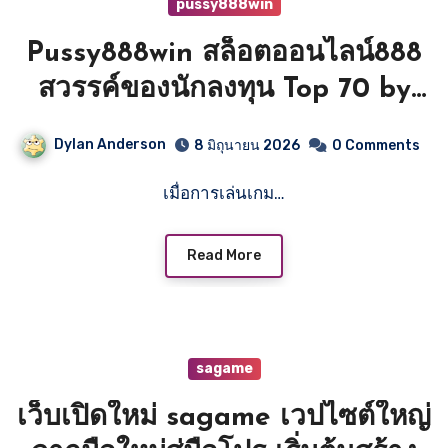
pussy888win
Pussy888win สล็อตออนไลน์888
สวรรค์ของนักลงทุน Top 70 by
Coy pussy888win.one ทุกยอดฝาก
Dylan Anderson
8 มิถุนายน 2026
0 Comments
1,000 ศูนย์รวมเกมคาสิโนคุณภาพ
เมื่อการเล่นเกม…
ที่สุดของการแจกเครดิตฟรี
pussy888win สมัครเลย โปร่งใส
Read More
ตรวจสอบได้ 25 ก.ค. 2026
sagame
เว็บเปิดใหม่ sagame เวปไซต์ใหญ่