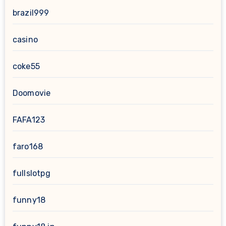
brazil999
casino
coke55
Doomovie
FAFA123
faro168
fullslotpg
funny18