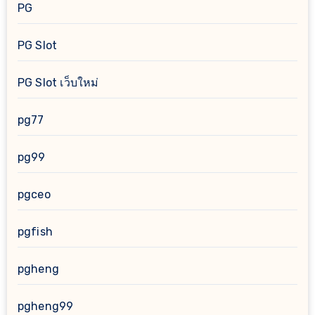
PG
PG Slot
PG Slot เว็บใหม่
pg77
pg99
pgceo
pgfish
pgheng
pgheng99