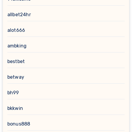
allbet24hr
alot666
ambking
bestbet
betway
bh99
bkkwin
bonus888