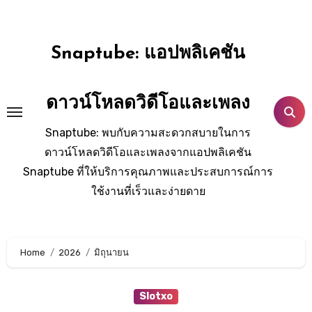
Skip
to
content
Snaptube: แอปพลิเคชัน
ดาวน์โหลดวิดีโอและเพลง
Snaptube: พบกับความสะดวกสบายในการ
ดาวน์โหลดวิดีโอและเพลงจากแอปพลิเคชัน
Snaptube ที่ให้บริการคุณภาพและประสบการณ์การ
ใช้งานที่เร็วและง่ายดาย
Home
2026
มิถุนายน
Slotxo