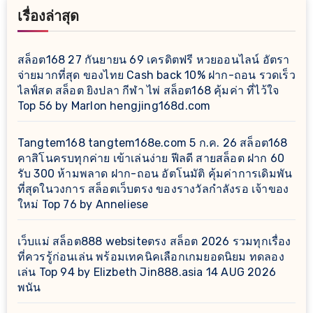
เรื่องล่าสุด
สล็อต168 27 กันยายน 69 เครดิตฟรี หวยออนไลน์ อัตรา
จ่ายมากที่สุด ของไทย Cash back 10% ฝาก-ถอน รวดเร็ว
ไลฟ์สด สล็อต ยิงปลา กีฬา ไพ่ สล็อต168 คุ้มค่า ที่ไว้ใจ
Top 56 by Marlon hengjing168d.com
Tangtem168 tangtem168e.com 5 ก.ค. 26 สล็อต168
คาสิโนครบทุกค่าย เข้าเล่นง่าย ฟีลดี สายสล็อต ฝาก 60
รับ 300 ห้ามพลาด ฝาก-ถอน อัตโนมัติ คุ้มค่าการเดิมพัน
ที่สุดในวงการ สล็อตเว็บตรง ของรางวัลกำลังรอ เจ้าของ
ใหม่ Top 76 by Anneliese
เว็บแม่ สล็อต888 websiteตรง สล็อต 2026 รวมทุกเรื่อง
ที่ควรรู้ก่อนเล่น พร้อมเทคนิคเลือกเกมยอดนิยม ทดลอง
เล่น Top 94 by Elizbeth Jin888.asia 14 AUG 2026
พนัน