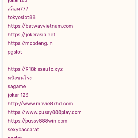
joker123
สล็อต777
tokyoslot88
https://betwayvietnam.com
https://jokerasia.net
https://moodeng.in
pgslot
https://918kissauto.xyz
หนังชนโรง
sagame
joker 123
http://www.movie87hd.com
https://www.pussy888play.com
https://pussy888win.com
sexybaccarat