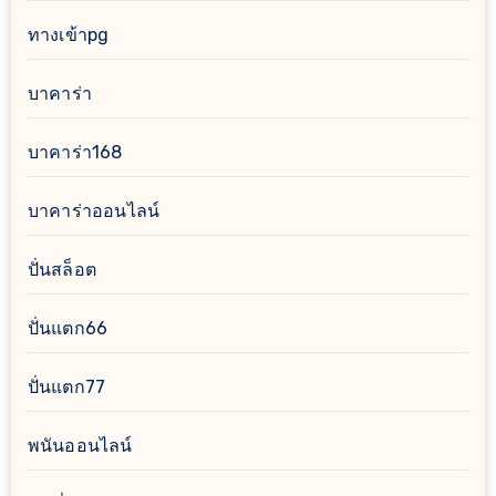
ทางเข้าpg
บาคาร่า
บาคาร่า168
บาคาร่าออนไลน์
ปั่นสล็อต
ปั่นแตก66
ปั่นแตก77
พนันออนไลน์