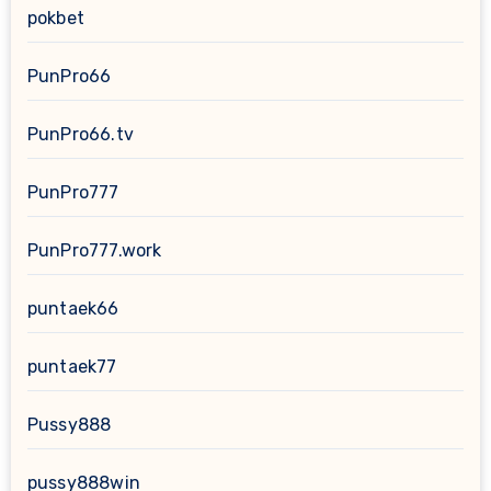
pokbet
PunPro66
PunPro66.tv
PunPro777
PunPro777.work
puntaek66
puntaek77
Pussy888
pussy888win