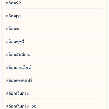
สล็อต99
สล็อตpg
สล็อตxo
สล็อตพุซซี่
สล็อตมันนี่เกม
สล็อตออนไลน์
สล็อตเครดิตฟรี
สล็อตเว็บตรง
สล็อตเว็บตรง 168