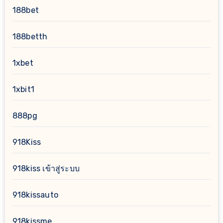
188bet
188betth
1xbet
1xbit1
888pg
918Kiss
918kiss เข้าสู่ระบบ
918kissauto
918kissme