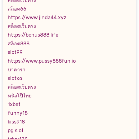
สล็อตเว็บตรง
สล็อต66
https://www.jinda44.xyz
สล็อตเว็บตรง
https://bonus888.life
สล็อต888
slot99
https://www.pussy888fun.io
บาคาร่า
slotxo
สล็อตเว็บตรง
หนังโป๊ไทย
1xbet
funny18
kiss918
pg slot