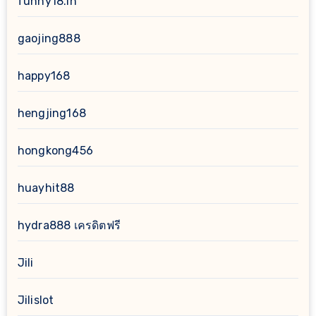
funny18.in
gaojing888
happy168
hengjing168
hongkong456
huayhit88
hydra888 เครดิตฟรี
Jili
Jilislot