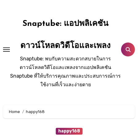
Skip
to
content
Snaptube: แอปพลิเคชัน
ดาวน์โหลดวิดีโอและเพลง
Snaptube: พบกับความสะดวกสบายในการ
ดาวน์โหลดวิดีโอและเพลงจากแอปพลิเคชัน
Snaptube ที่ให้บริการคุณภาพและประสบการณ์การ
ใช้งานที่เร็วและง่ายดาย
Home
happy168
happy168