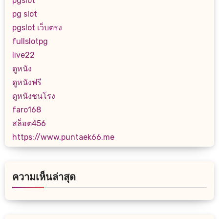
pgslot
pg slot
pgslot เว็บตรง
fullslotpg
live22
ดูหนัง
ดูหนังฟรี
ดูหนังชนโรง
faro168
สล็อต456
https://www.puntaek66.me
ความเห็นล่าสุด