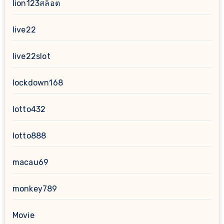
lion123สล็อต
live22
live22slot
lockdown168
lotto432
lotto888
macau69
monkey789
Movie