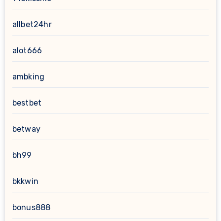
allbet24hr
alot666
ambking
bestbet
betway
bh99
bkkwin
bonus888