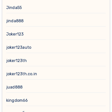
Jinda55
jinda888
Joker123
joker123auto
joker123th
joker123th.co.in
juad888
kingdom66