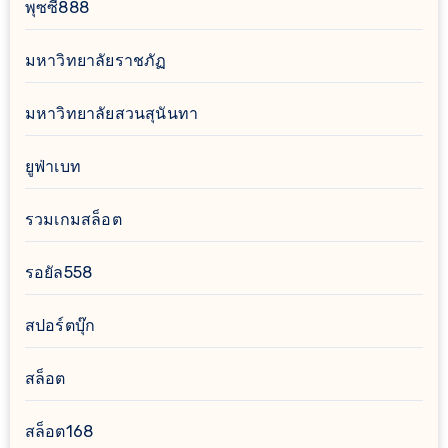
พุซซี่888
มหาวิทยาลัยราชภัฏ
มหาวิทยาลัยสวนสุนันทา
ยูฟ่าเบท
รวมเกมสล็อต
รอยัล558
สปอร์ตบุ๊ก
สล็อต
สล็อต168