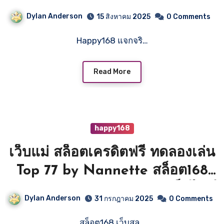
ทันสมัย จ่าฝูงของวงการ สมัครรับ
Dylan Anderson
15 สิงหาคม 2025
0 Comments
เลย 500 ฟรี สล็อต168 ชีวิตดี ลงทุน
Happy168 แจกจริ…
ดี แฮปปี้จัดให้ Top 87 by Carrie
happy168.nl 18 กันยายน
Read More
happy168
เว็บแม่ สล็อตเครดิตฟรี ทดลองเล่น
Top 77 by Nannette สล็อต168
happy168.site happy168 เว็บไซต์
Dylan Anderson
31 กรกฎาคม 2025
0 Comments
ตรง มือใหม่ต้องดู! 5 เกมสล็อตแตก
สล็อต168 เว็บสล…