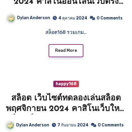
2024 คาสิโนออนไลน์เว็บตรง
slot168 ทดลองเล่น Top 44 by
Dylan Anderson
4 ตุลาคม 2024
0 Comments
Anja happy168 happy168.bet 18
สล็อต168 รวมเกม…
Read More
happy168
สล็อต เว็บไซต์ทดลองเล่นสล็อต
พฤศจิกายน 2024 คาสิโนเว็บใหญ่
สล็อตเว็บตรง เครดิตฟรี Top 11 by
Dylan Anderson
7 กันยายน 2024
0 Comments
Harley สล็อต168 happy168.asia