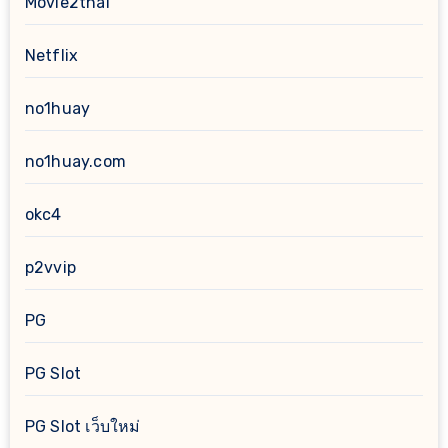
Movie2thai
Netflix
no1huay
no1huay.com
okc4
p2vvip
PG
PG Slot
PG Slot เว็บใหม่