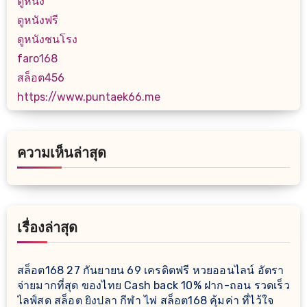
ดูหนัง
ดูหนังฟรี
ดูหนังชนโรง
faro168
สล็อต456
https://www.puntaek66.me
ความเห็นล่าสุด
เรื่องล่าสุด
สล็อต168 27 กันยายน 69 เครดิตฟรี หวยออนไลน์ อัตรา
จ่ายมากที่สุด ของไทย Cash back 10% ฝาก-ถอน รวดเร็ว
ไลฟ์สด สล็อต ยิงปลา กีฬา ไพ่ สล็อต168 คุ้มค่า ที่ไว้ใจ