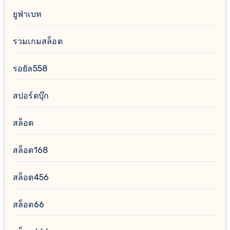
ยูฟ่าเบท
รวมเกมสล็อต
รอยัล558
สปอร์ตบุ๊ก
สล็อต
สล็อต168
สล็อต456
สล็อต66