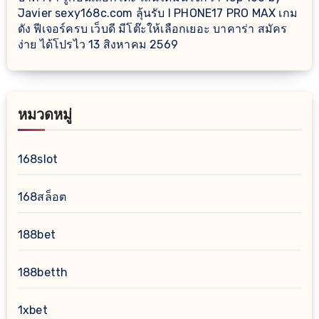
Javier sexy168c.com ลุ้นรับ I PHONE17 PRO MAX เกม
ดัง ฟีเจอร์ครบ เว็บดี มีโต๊ะให้เลือกเยอะ บาคาร่า สมัคร
ง่าย ได้โปรไว 13 สิงหาคม 2569
หมวดหมู่
168slot
168สล็อต
188bet
188betth
1xbet