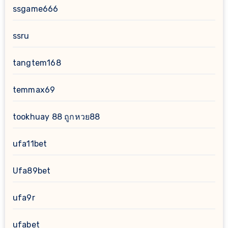
ssgame666
ssru
tangtem168
temmax69
tookhuay 88 ถูกหวย88
ufa11bet
Ufa89bet
ufa9r
ufabet