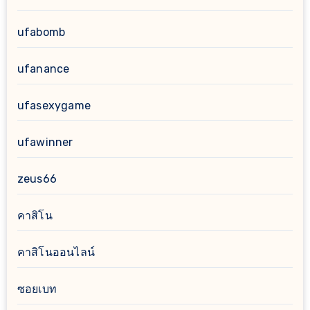
ufabomb
ufanance
ufasexygame
ufawinner
zeus66
คาสิโน
คาสิโนออนไลน์
ซอยเบท