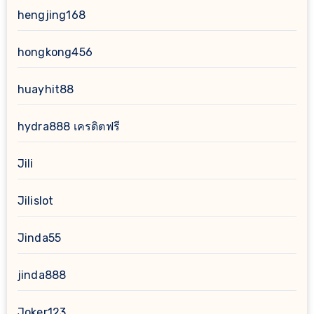
hengjing168
hongkong456
huayhit88
hydra888 เครดิตฟรี
Jili
Jilislot
Jinda55
jinda888
Joker123