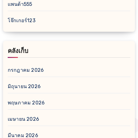
แพนด้า555
โจ๊กเกอร์123
คลังเก็บ
กรกฎาคม 2026
มิถุนายน 2026
พฤษภาคม 2026
เมษายน 2026
มีนาคม 2026