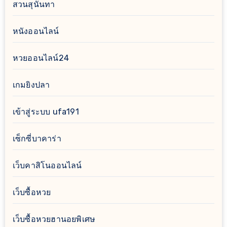
สวนสุนันทา
หนังออนไลน์
หวยออนไลน์24
เกมยิงปลา
เข้าสู่ระบบ ufa191
เซ็กซี่บาคาร่า
เว็บคาสิโนออนไลน์
เว็บซื้อหวย
เว็บซื้อหวยฮานอยพิเศษ