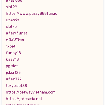
สล็อต888
slot99
https://www.pussy888fun.io
บาคาร่า
slotxo
สล็อตเว็บตรง
หนังโป๊ไทย
1xbet
funny18
kiss918
pg slot
joker123
สล็อต777
tokyoslot88
https://betwayvietnam.com
https://jokerasia.net