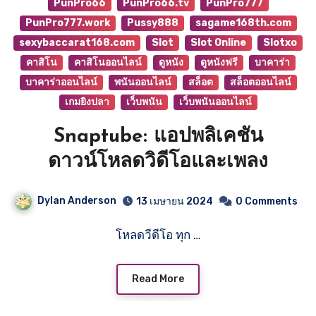
PunPro66
PunPro66.tv
PunPro777
PunPro777.work
Pussy888
sagame168th.com
sexybaccarat168.com
Slot
Slot Online
Slotxo
คาสิโน
คาสิโนออนไลน์
ดูหนัง
ดูหนังฟรี
บาคาร่า
บาคาร่าออนไลน์
พนันออนไลน์
สล็อต
สล็อตออนไลน์
เกมยิงปลา
เว็บพนัน
เว็บพนันออนไลน์
Snaptube: แอปพลิเคชัน
ดาวน์โหลดวิดีโอและเพลง
Dylan Anderson
13 เมษายน 2024
0 Comments
โหลดวีดีโอ ทุก …
Read More