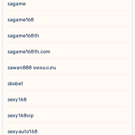
sagame
sagame168
sagame168th
sagame168th.com
sawan888 ทดลองเล่น
sbobet
sexy168
sexy168vip
sexyauto168