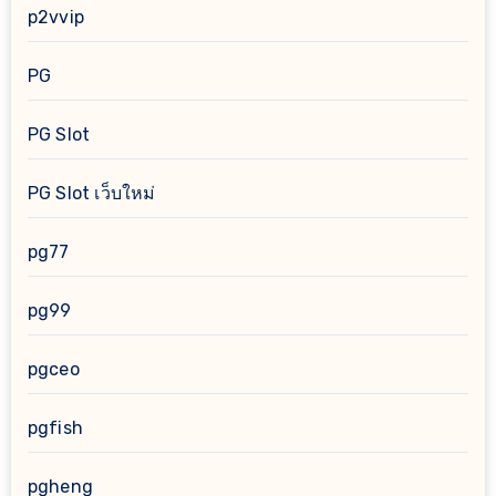
p2vvip
PG
PG Slot
PG Slot เว็บใหม่
pg77
pg99
pgceo
pgfish
pgheng