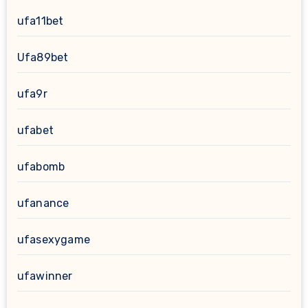
ufa11bet
Ufa89bet
ufa9r
ufabet
ufabomb
ufanance
ufasexygame
ufawinner