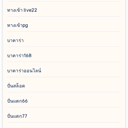
ทางเข้า live22
ทางเข้าpg
บาคาร่า
บาคาร่า168
บาคาร่าออนไลน์
ปั่นสล็อต
ปั่นแตก66
ปั่นแตก77