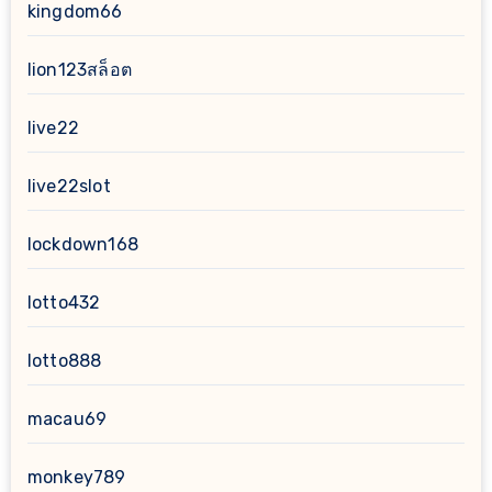
kingdom66
lion123สล็อต
live22
live22slot
lockdown168
lotto432
lotto888
macau69
monkey789