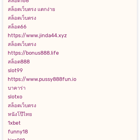
สล็อต168
สล็อตเว็บตรง แตกง่าย
สล็อตเว็บตรง
สล็อต66
https://www.jinda44.xyz
สล็อตเว็บตรง
https://bonus888.life
สล็อต888
slot99
https://www.pussy888fun.io
บาคาร่า
slotxo
สล็อตเว็บตรง
หนังโป๊ไทย
1xbet
funny18