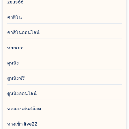
zeus66
คาสิโน
คาสิโนออนไลน์
ซอยเบท
ดูหนัง
ดูหนังฟรี
ดูหนังออนไลน์
ทดลองเล่นสล็อต
ทางเข้า live22