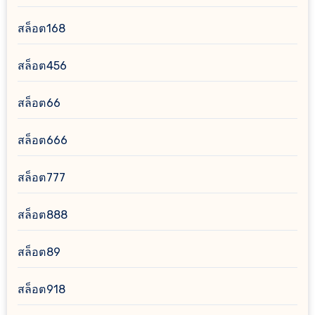
สล็อต168
สล็อต456
สล็อต66
สล็อต666
สล็อต777
สล็อต888
สล็อต89
สล็อต918