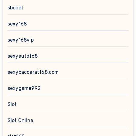
sbobet
sexy168
sexy168vip
sexyauto168
sexybaccarat168.com
sexygame992
Slot
Slot Online