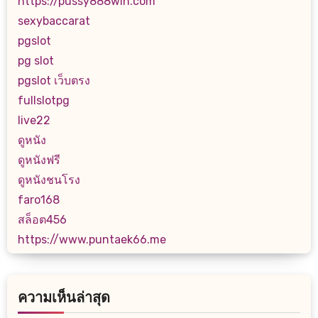
https://pussy888win.com
sexybaccarat
pgslot
pg slot
pgslot เว็บตรง
fullslotpg
live22
ดูหนัง
ดูหนังฟรี
ดูหนังชนโรง
faro168
สล็อต456
https://www.puntaek66.me
ความเห็นล่าสุด