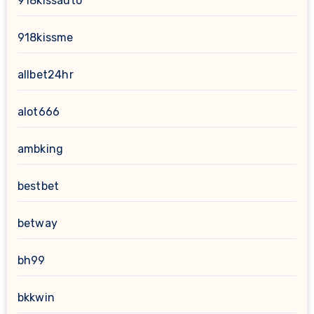
918kissauto
918kissme
allbet24hr
alot666
ambking
bestbet
betway
bh99
bkkwin