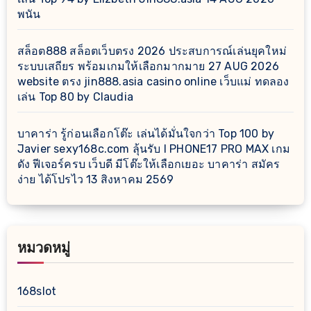
พนัน
สล็อต888 สล็อตเว็บตรง 2026 ประสบการณ์เล่นยุคใหม่
ระบบเสถียร พร้อมเกมให้เลือกมากมาย 27 AUG 2026
website ตรง jin888.asia casino online เว็บแม่ ทดลอง
เล่น Top 80 by Claudia
บาคาร่า รู้ก่อนเลือกโต๊ะ เล่นได้มั่นใจกว่า Top 100 by
Javier sexy168c.com ลุ้นรับ I PHONE17 PRO MAX เกม
ดัง ฟีเจอร์ครบ เว็บดี มีโต๊ะให้เลือกเยอะ บาคาร่า สมัคร
ง่าย ได้โปรไว 13 สิงหาคม 2569
หมวดหมู่
168slot