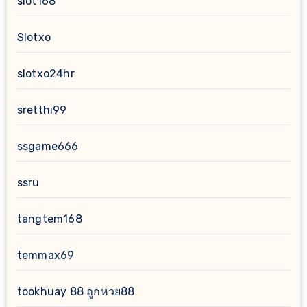
slot168
Slotxo
slotxo24hr
sretthi99
ssgame666
ssru
tangtem168
temmax69
tookhuay 88 ถูกหวย88