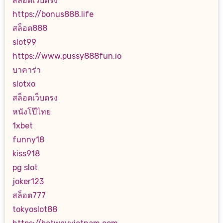
สล็อตเว็บตรง
https://bonus888.life
สล็อต888
slot99
https://www.pussy888fun.io
บาคาร่า
slotxo
สล็อตเว็บตรง
หนังโป๊ไทย
1xbet
funny18
kiss918
pg slot
joker123
สล็อต777
tokyoslot88