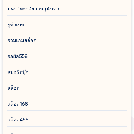
มหาวิทยาลัยสวนสุนันทา
ยูฟ่าเบท
รวมเกมสล็อต
รอยัล558
สปอร์ตบุ๊ก
สล็อต
สล็อต168
สล็อต456