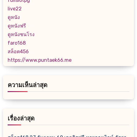
fullslotpg
live22
ดูหนัง
ดูหนังฟรี
ดูหนังชนโรง
faro168
สล็อต456
https://www.puntaek66.me
ความเห็นล่าสุด
เรื่องล่าสุด