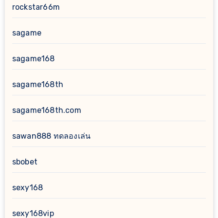
rockstar66m
sagame
sagame168
sagame168th
sagame168th.com
sawan888 ทดลองเล่น
sbobet
sexy168
sexy168vip