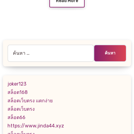
Read More
เมษายน 26
ค้นหา
สำหรับ:
joker123
สล็อต168
สล็อตเว็บตรง แตกง่าย
สล็อตเว็บตรง
สล็อต66
https://www.jinda44.xyz