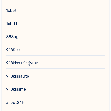
1xbet
1xbit1
888pg
918Kiss
918kiss เข้าสู่ระบบ
918kissauto
918kissme
allbet24hr