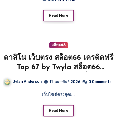
บริการ แข่งขัน E-Sport ในไทย
สล็อตเครดิตฟรี หัวแถวเรื่องโบนัส
Read More
เครดิตฟรี Top 54 by Davida
สล็อต66
คาสิโน เว็บตรง สล็อต66 เครดิตฟรี
Top 67 by Twyla สล็อต66
puntaek66.shop 31 สล็อต66
Dylan Anderson
11 กุมภาพันธ์ 2026
0 Comments
เว็บไซต์แตกง่าย รวมค่าย สล็อต
เว็บไซต์ตรงสุดย…
ยอดนิยม เกมฮิตติดอันดับ แตกไวทุก
ค่าย พฤศจิกายน 68
Read More