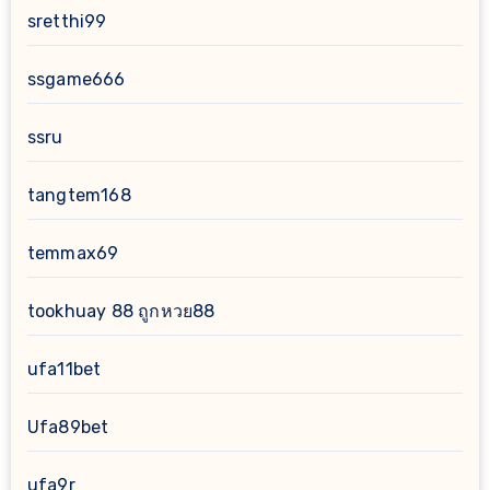
sretthi99
ssgame666
ssru
tangtem168
temmax69
tookhuay 88 ถูกหวย88
ufa11bet
Ufa89bet
ufa9r