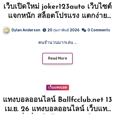
เว็บเปิดใหม่ joker123auto เว็บไซต์
แจกหนัก สล็อตโปรแรง แตกง่าย
เทิร์นน้อย ถอนจริง ทดลองเล่น Top
Dylan Anderson
20 กุมภาพันธ์ 2026
0 Comments
91 by Ellen joker123auto.mobi 4
คนจำนวนมากเล่น …
March 69 คาสิโนออนไลน์
Read More
เว็บแทงบอล
แทงบอลออนไลน์ Ballfcclub.net 13
เม.ย. 26 แทงบอลออนไลน์ เว็บแทง