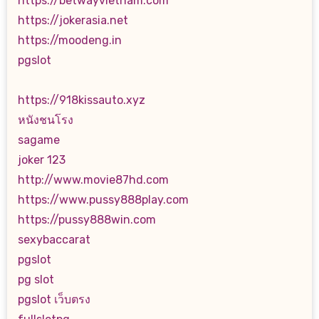
https://betwayvietnam.com
https://jokerasia.net
https://moodeng.in
pgslot
https://918kissauto.xyz
หนังชนโรง
sagame
joker 123
http://www.movie87hd.com
https://www.pussy888play.com
https://pussy888win.com
sexybaccarat
pgslot
pg slot
pgslot เว็บตรง