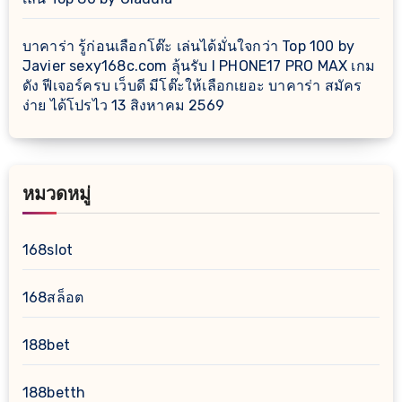
บาคาร่า รู้ก่อนเลือกโต๊ะ เล่นได้มั่นใจกว่า Top 100 by
Javier sexy168c.com ลุ้นรับ I PHONE17 PRO MAX เกม
ดัง ฟีเจอร์ครบ เว็บดี มีโต๊ะให้เลือกเยอะ บาคาร่า สมัคร
ง่าย ได้โปรไว 13 สิงหาคม 2569
หมวดหมู่
168slot
168สล็อต
188bet
188betth