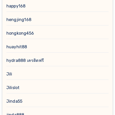
happy168
hengjing168
hongkong456
huayhit88
hydra888 เครดิตฟรี
Jili
Jilislot
Jinda55
jinda888