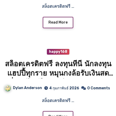
สล็อตเครดิตฟรี …
ใช้Pgslot,Slotxo,Joker123 ปั่น
แตก77 ดาวน์โหลด 8 เม.ย. 2026
Read More
happy168
สล็อตเครดิตฟรี ลงทุนที่นี่ นักลงทุน
แฮปปี้ทุกราย หมุนกงล้อรับเงินสด
เชื่อถือได้มีใบเซอร์รับรอง คืนยอด
Dylan Anderson
4 กุมภาพันธ์ 2026
0 Comments
เสีย 5% สล็อตเครดิตฟรี ปั่นกับ
สล็อตเครดิตฟรี …
แฮปปี้ เลิกจนทันที Top 1 by
Mariana Happy168.ai 28