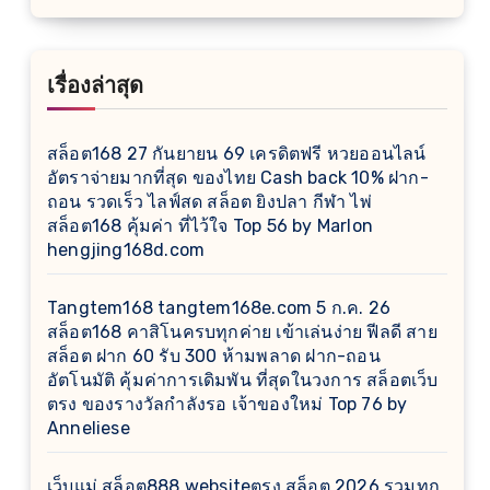
เรื่องล่าสุด
สล็อต168 27 กันยายน 69 เครดิตฟรี หวยออนไลน์
อัตราจ่ายมากที่สุด ของไทย Cash back 10% ฝาก-
ถอน รวดเร็ว ไลฟ์สด สล็อต ยิงปลา กีฬา ไพ่
สล็อต168 คุ้มค่า ที่ไว้ใจ Top 56 by Marlon
hengjing168d.com
Tangtem168 tangtem168e.com 5 ก.ค. 26
สล็อต168 คาสิโนครบทุกค่าย เข้าเล่นง่าย ฟีลดี สาย
สล็อต ฝาก 60 รับ 300 ห้ามพลาด ฝาก-ถอน
อัตโนมัติ คุ้มค่าการเดิมพัน ที่สุดในวงการ สล็อตเว็บ
ตรง ของรางวัลกำลังรอ เจ้าของใหม่ Top 76 by
Anneliese
เว็บแม่ สล็อต888 websiteตรง สล็อต 2026 รวมทุก