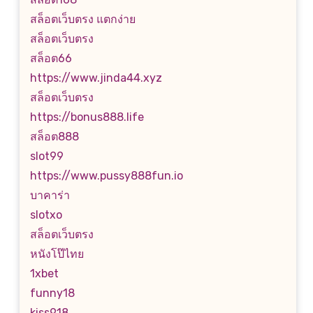
สล็อตเว็บตรง แตกง่าย
สล็อตเว็บตรง
สล็อต66
https://www.jinda44.xyz
สล็อตเว็บตรง
https://bonus888.life
สล็อต888
slot99
https://www.pussy888fun.io
บาคาร่า
slotxo
สล็อตเว็บตรง
หนังโป๊ไทย
1xbet
funny18
kiss918