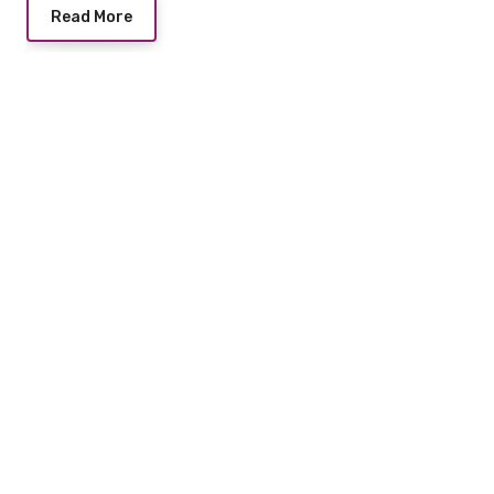
Read More