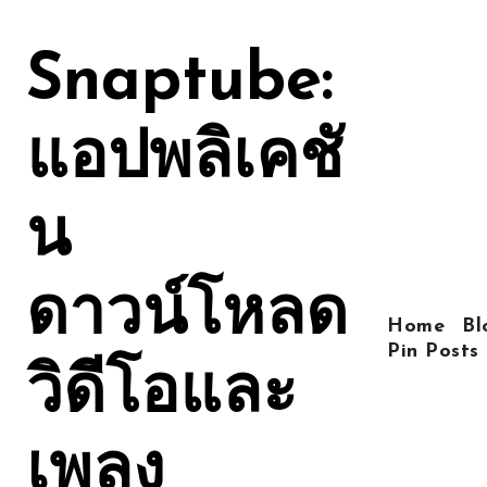
Skip
to
Snaptube:
content
แอปพลิเคชั
น
ดาวน์โหลด
Home
Bl
Pin Posts
วิดีโอและ
เพลง