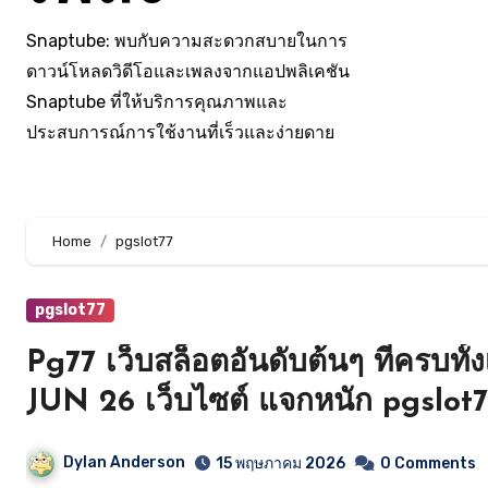
Snaptube: พบกับความสะดวกสบายในการ
ดาวน์โหลดวิดีโอและเพลงจากแอปพลิเคชัน
Snaptube ที่ให้บริการคุณภาพและ
ประสบการณ์การใช้งานที่เร็วและง่ายดาย
Home
pgslot77
pgslot77
Pg77 เว็บสล็อตอันดับต้นๆ ที่ครบท
JUN 26 เว็บไซต์ แจกหนัก pgslot77.art c
Top 75 by Lorena
Dylan Anderson
15 พฤษภาคม 2026
0 Comments