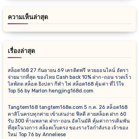
ความเห็นล่าสุด
เรื่องล่าสุด
สล็อต168 27 กันยายน 69 เครดิตฟรี หวยออนไลน์ อัตรา
จ่ายมากที่สุด ของไทย Cash back 10% ฝาก-ถอน รวดเร็ว
ไลฟ์สด สล็อต ยิงปลา กีฬา ไพ่ สล็อต168 คุ้มค่า ที่ไว้ใจ
Top 56 by Marlon hengjing168d.com
Tangtem168 tangtem168e.com 5 ก.ค. 26 สล็อต168
คาสิโนครบทุกค่าย เข้าเล่นง่าย ฟีลดี สายสล็อต ฝาก 60
รับ 300 ห้ามพลาด ฝาก-ถอน อัตโนมัติ คุ้มค่าการเดิมพัน
ที่สุดในวงการ สล็อตเว็บตรง ของรางวัลกำลังรอ เจ้าของ
ใหม่ Top 76 by Anneliese