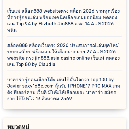
เว็บแม่ สล็อต888 websiteตรง สล็อต 2026 รวมทุกเรื่อง
ที่ควรรู้ก่อนเล่น พร้อมเทคนิคเลือกเกมยอดนิยม ทดลอง
เล่น Top 94 by Elizbeth Jin888.asia 14 AUG 2026
พนัน
สล็อต888 สล็อตเว็บตรง 2026 ประสบการณ์เล่นยุคใหม่
ระบบเสถียร พร้อมเกมให้เลือกมากมาย 27 AUG 2026
website ตรง jin888.asia casino online เว็บแม่ ทดลอง
เล่น Top 80 by Claudia
บาคาร่า รู้ก่อนเลือกโต๊ะ เล่นได้มั่นใจกว่า Top 100 by
Javier sexy168c.com ลุ้นรับ I PHONE17 PRO MAX เกม
ดัง ฟีเจอร์ครบ เว็บดี มีโต๊ะให้เลือกเยอะ บาคาร่า สมัคร
ง่าย ได้โปรไว 13 สิงหาคม 2569
หมวดหมู่