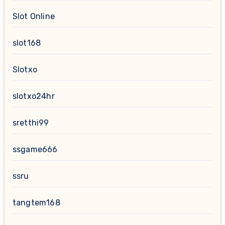
Slot Online
slot168
Slotxo
slotxo24hr
sretthi99
ssgame666
ssru
tangtem168