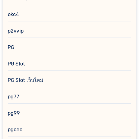
okc4
p2vvip
PG
PG Slot
PG Slot เว็บใหม่
pg77
pg99
pgceo