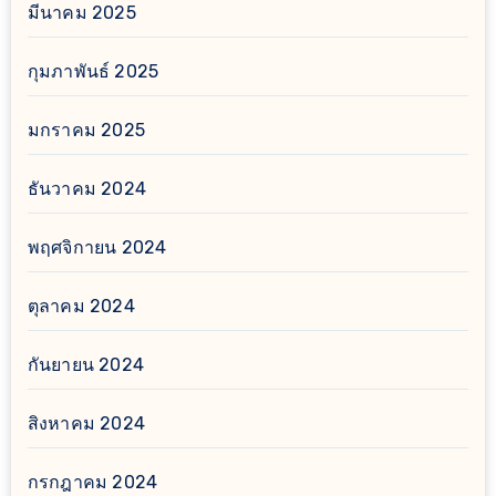
มีนาคม 2025
กุมภาพันธ์ 2025
มกราคม 2025
ธันวาคม 2024
พฤศจิกายน 2024
ตุลาคม 2024
กันยายน 2024
สิงหาคม 2024
กรกฎาคม 2024