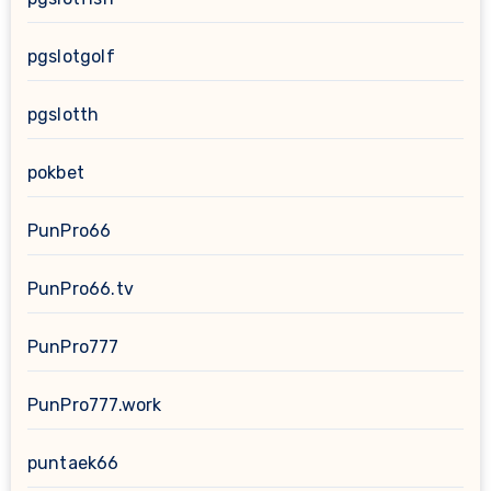
pgslotgolf
pgslotth
pokbet
PunPro66
PunPro66.tv
PunPro777
PunPro777.work
puntaek66