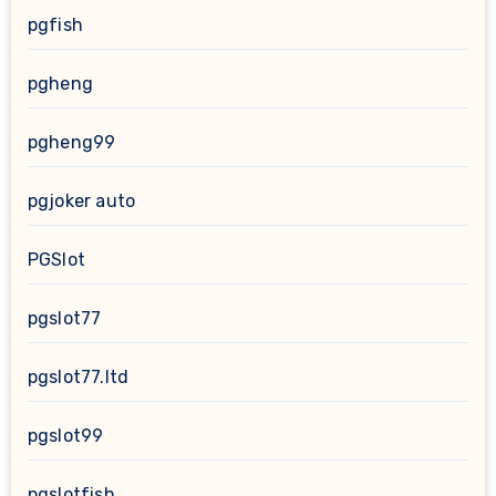
pgfish
pgheng
pgheng99
pgjoker auto
PGSlot
pgslot77
pgslot77.ltd
pgslot99
pgslotfish