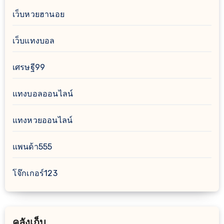
เว็บหวยฮานอย
เว็บแทงบอล
เศรษฐี99
แทงบอลออนไลน์
แทงหวยออนไลน์
แพนด้า555
โจ๊กเกอร์123
คลังเก็บ