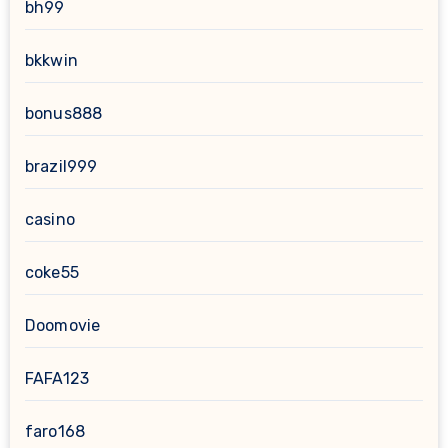
bh99
bkkwin
bonus888
brazil999
casino
coke55
Doomovie
FAFA123
faro168