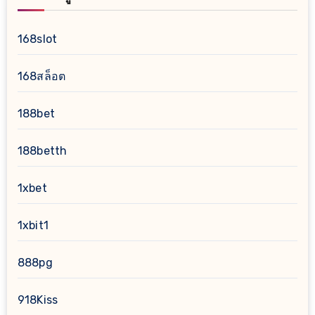
168slot
168สล็อต
188bet
188betth
1xbet
1xbit1
888pg
918Kiss