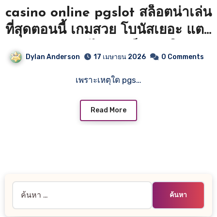
casino online pgslot สล็อตน่าเล่น
ที่สุดตอนนี้ เกมสวย โบนัสเยอะ แตก
บ่อยจนหยุดไม่อยู่ เว็บเปิดใหม่
Dylan Anderson
17 เมษายน 2026
0 Comments
pgslotfish4.com ทดลองเล่น Top
เพราะเหตุใด pgs…
98 by Abraham 20 เว็บไซต์ใหญ่
เมษายน 2569
Read More
ค้นหา
สำหรับ: