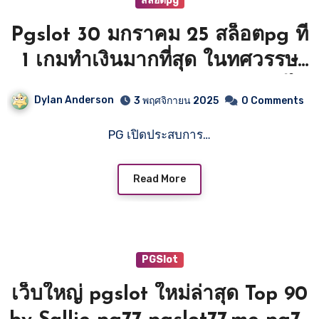
สล็อตpg
Pgslot 30 มกราคม 25 สล็อตpg ที่
1 เกมทำเงินมากที่สุด ในทศวรรษ
ฝากแรกของวันรับ 10% เล่นง่าย ได้
Dylan Anderson
3 พฤศจิกายน 2025
0 Comments
เงินจริง เปิดโอกาสชนะเกมมากที่สุด
PG เปิดประสบการ…
pgslot ยกระดับไลฟ์สไตล์ ลองเลย
Top 28 by Alva pgslots.shop
Read More
PGSlot
เว็บใหญ่ pgslot ใหม่ล่าสุด Top 90