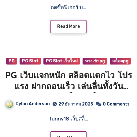
กดซื้อฟีเจอร์ บ…
by Cory 13 webแตกง่าย JAN 69
Read More
PG
PG Slot
PG Slot เว็บใหม่
ทางเข้าpg
สล็อตpg
PG เว็บแจกหนัก สล็อตแตกไว โปร
แรง ฝากถอนเร็ว เล่นลื่นทั้งวัน
casino online เว็บแม่ ใหม่ล่าสุด
Dylan Anderson
29 ธันวาคม 2025
0 Comments
Top 22 by Aleisha funny18.world
funny18 เว็บสล็…
19 มีนาคม 69