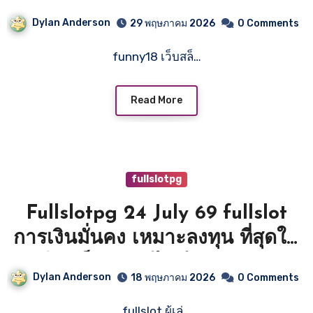
ใหม่ 1 JUL 2569 web แตกง่าย
Dylan Anderson
29 พฤษภาคม 2026
0 Comments
Funny18d.com พนันออนไลน์ เว็บ
funny18 เว็บสล็…
ใหญ่ ทดลองเล่น Top 55 by Gavin
Read More
fullslotpg
Fullslotpg 24 July 69 fullslot
การเงินมั่นคง เหมาะลงทุน ที่สุดใน
เอเชีย สล็อตออนไลน์ คุ้มค่าแก่การ
Dylan Anderson
18 พฤษภาคม 2026
0 Comments
ลงทุน จะรวยจะจนเล่นได้หมด
fullslot ผู้เล่…