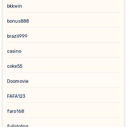
bkkwin
bonus888
brazil999
casino
coke55
Doomovie
FAFA123
faro168
fullslotpg