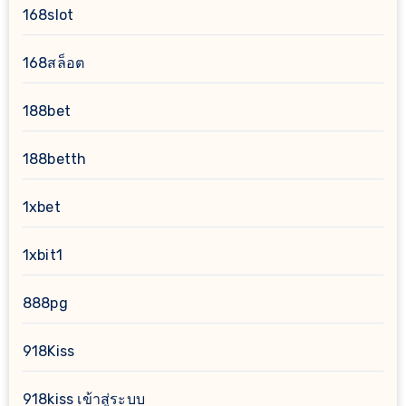
168slot
168สล็อต
188bet
188betth
1xbet
1xbit1
888pg
918Kiss
918kiss เข้าสู่ระบบ