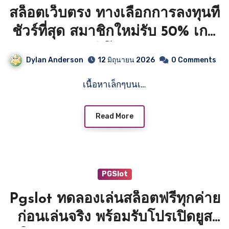
สล็อตเว็บตรง ทางเลือกการลงทุนที่
ชัวร์ที่สุด สมาชิกใหม่รับ 50% เกม
แท้คุณภาพดี โบนัสพิเศษทุกวัน
Dylan Anderson
12 มิถุนายน 2026
0 Comments
สล็อต เกมดีที่ผู้เล่นเลือก Top 84 by
เนื้อหาเล็กๆบนเ…
Muoi Kodmhai.com 5 สิงหาคม 69
Read More
PGSlot
Pgslot ทดลองเล่นสล็อตฟรีทุกค่าย
ก่อนเล่นจริง พร้อมรับโปรเปิดยูส