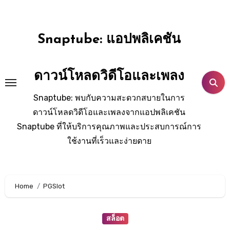
Skip
to
content
Snaptube: แอปพลิเคชัน
ดาวน์โหลดวิดีโอและเพลง
Snaptube: พบกับความสะดวกสบายในการ
ดาวน์โหลดวิดีโอและเพลงจากแอปพลิเคชัน
Snaptube ที่ให้บริการคุณภาพและประสบการณ์การ
ใช้งานที่เร็วและง่ายดาย
Home
PGSlot
สล็อต