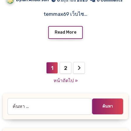
6 มิถุนายน 2025
0 Comments
ไซต์ใหญ่ รวมเทคนิคเล่นสล็อต
temmax69 เว็บไซ…
PGSLOT ให้ได้กำไรสูง JUL 2025
Read More
Posts
1
2
pagination
หน้าถัดไป »
ค้นหา
สำหรับ: