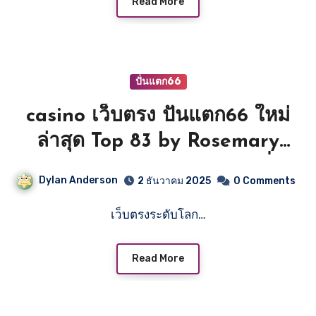
Read More
ปั่นแตก66
casino เว็บตรง ปั่นแตก66 ใหม่
ล่าสุด Top 83 by Rosemary
pgslot puntaek66.shop 1 ปั่น
Dylan Anderson
2 ธันวาคม 2025
0 Comments
แตก66 เว็บแจกหนัก รวมค่าย
เว็บตรงระดับโลก…
สล็อตยอดนิยม เกมฮิตติดอันดับ
แตกไวทุกค่าย DEC 25
Read More