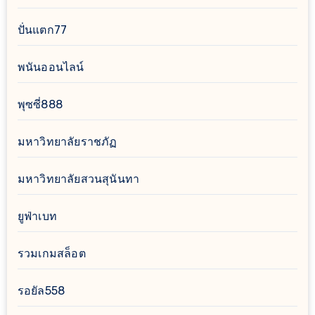
ปั่นแตก77
พนันออนไลน์
พุซซี่888
มหาวิทยาลัยราชภัฏ
มหาวิทยาลัยสวนสุนันทา
ยูฟ่าเบท
รวมเกมสล็อต
รอยัล558