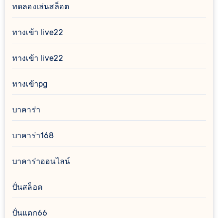
ทดลองเล่นสล็อต
ทางเข้า live22
ทางเข้า live22
ทางเข้าpg
บาคาร่า
บาคาร่า168
บาคาร่าออนไลน์
ปั่นสล็อต
ปั่นแตก66