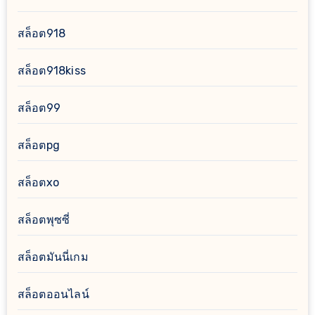
สล็อต918
สล็อต918kiss
สล็อต99
สล็อตpg
สล็อตxo
สล็อตพุซซี่
สล็อตมันนี่เกม
สล็อตออนไลน์