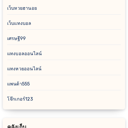
เว็บหวยฮานอย
เว็บแทงบอล
เศรษฐี99
แทงบอลออนไลน์
แทงหวยออนไลน์
แพนด้า555
โจ๊กเกอร์123
คลังเก็บ