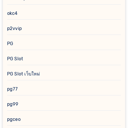
okc4
p2vvip
PG
PG Slot
PG Slot เว็บใหม่
pg77
pg99
pgceo