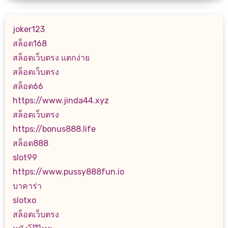
joker123
สล็อต168
สล็อตเว็บตรง แตกง่าย
สล็อตเว็บตรง
สล็อต66
https://www.jinda44.xyz
สล็อตเว็บตรง
https://bonus888.life
สล็อต888
slot99
https://www.pussy888fun.io
บาคาร่า
slotxo
สล็อตเว็บตรง