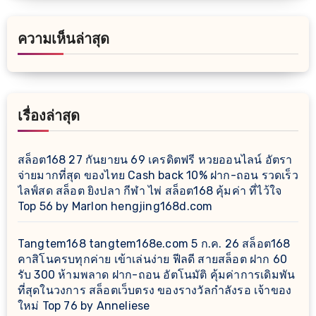
ความเห็นล่าสุด
เรื่องล่าสุด
สล็อต168 27 กันยายน 69 เครดิตฟรี หวยออนไลน์ อัตรา
จ่ายมากที่สุด ของไทย Cash back 10% ฝาก-ถอน รวดเร็ว
ไลฟ์สด สล็อต ยิงปลา กีฬา ไพ่ สล็อต168 คุ้มค่า ที่ไว้ใจ
Top 56 by Marlon hengjing168d.com
Tangtem168 tangtem168e.com 5 ก.ค. 26 สล็อต168
คาสิโนครบทุกค่าย เข้าเล่นง่าย ฟีลดี สายสล็อต ฝาก 60
รับ 300 ห้ามพลาด ฝาก-ถอน อัตโนมัติ คุ้มค่าการเดิมพัน
ที่สุดในวงการ สล็อตเว็บตรง ของรางวัลกำลังรอ เจ้าของ
ใหม่ Top 76 by Anneliese