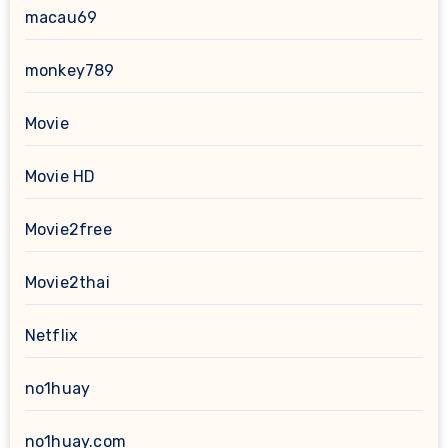
macau69
monkey789
Movie
Movie HD
Movie2free
Movie2thai
Netflix
no1huay
no1huay.com