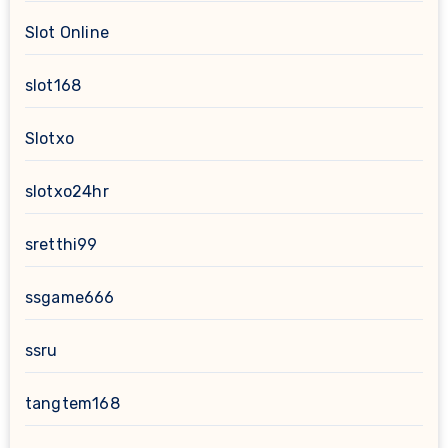
Slot Online
slot168
Slotxo
slotxo24hr
sretthi99
ssgame666
ssru
tangtem168