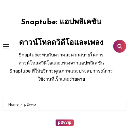
Skip
to
content
Snaptube: แอปพลิเคชัน
ดาวน์โหลดวิดีโอและเพลง
Snaptube: พบกับความสะดวกสบายในการ
ดาวน์โหลดวิดีโอและเพลงจากแอปพลิเคชัน
Snaptube ที่ให้บริการคุณภาพและประสบการณ์การ
ใช้งานที่เร็วและง่ายดาย
Home
p2vvip
p2vvip