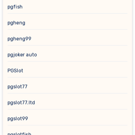
pgfish
pgheng
pgheng99
pgjoker auto
PGSlot
pgslot77
pgslot77.ltd
pgslot99
pgslotfish