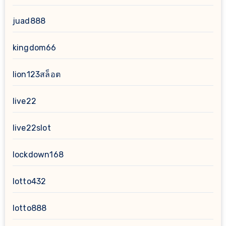
juad888
kingdom66
lion123สล็อต
live22
live22slot
lockdown168
lotto432
lotto888