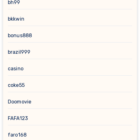
bh99
bkkwin
bonus888
brazil999
casino
coke55
Doomovie
FAFA123
faro168