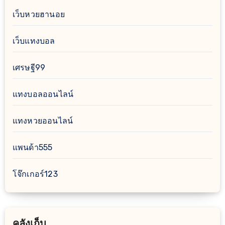
เว็บหวยฮานอย
เว็บแทงบอล
เศรษฐี99
แทงบอลออนไลน์
แทงหวยออนไลน์
แพนด้า555
โจ๊กเกอร์123
คลังเก็บ