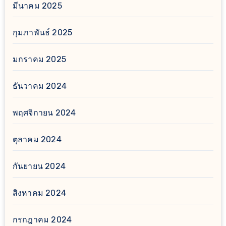
มีนาคม 2025
กุมภาพันธ์ 2025
มกราคม 2025
ธันวาคม 2024
พฤศจิกายน 2024
ตุลาคม 2024
กันยายน 2024
สิงหาคม 2024
กรกฎาคม 2024