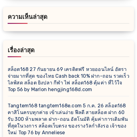
ความเห็นล่าสุด
เรื่องล่าสุด
สล็อต168 27 กันยายน 69 เครดิตฟรี หวยออนไลน์ อัตรา
จ่ายมากที่สุด ของไทย Cash back 10% ฝาก-ถอน รวดเร็ว
ไลฟ์สด สล็อต ยิงปลา กีฬา ไพ่ สล็อต168 คุ้มค่า ที่ไว้ใจ
Top 56 by Marlon hengjing168d.com
Tangtem168 tangtem168e.com 5 ก.ค. 26 สล็อต168
คาสิโนครบทุกค่าย เข้าเล่นง่าย ฟีลดี สายสล็อต ฝาก 60
รับ 300 ห้ามพลาด ฝาก-ถอน อัตโนมัติ คุ้มค่าการเดิมพัน
ที่สุดในวงการ สล็อตเว็บตรง ของรางวัลกำลังรอ เจ้าของ
ใหม่ Top 76 by Anneliese