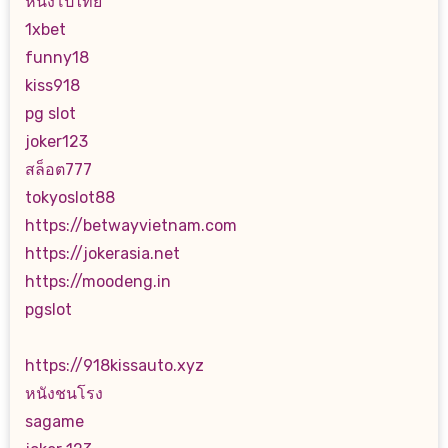
หนังโป๊ไทย
1xbet
funny18
kiss918
pg slot
joker123
สล็อต777
tokyoslot88
https://betwayvietnam.com
https://jokerasia.net
https://moodeng.in
pgslot
https://918kissauto.xyz
หนังชนโรง
sagame