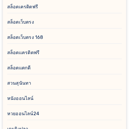
สล็อตเครดิตฟรี
สล็อตเว็บตรง
สล็อตเว็บตรง 168
สล็อตเเครดิตฟรี
สล็อตแตกดี
สวนสุนันทา
หนังออนไลน์
หวยออนไลน์24
เกมยิงปลา