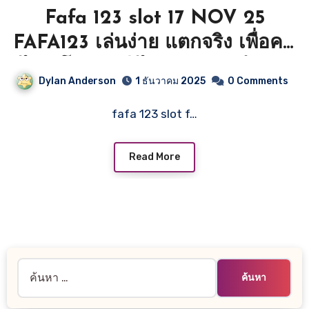
Fafa 123 slot 17 NOV 25
FAFA123 เล่นง่าย แตกจริง เพื่อคน
ไทย โบนัสฟรี ไม่ต้องทำเทิร์น รับ
Dylan Anderson
1 ธันวาคม 2025
0 Comments
รองทรูวอเลต Pgslot , Jili , Joker
fafa 123 slot f…
FAFA123 สมัครก่อน เป็นหัวแถว
ก่อน Top 23 by Lucienne ff123th
Read More
ค้นหา
สำหรับ: