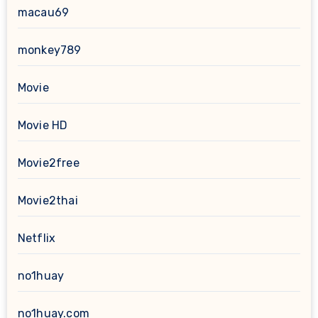
macau69
monkey789
Movie
Movie HD
Movie2free
Movie2thai
Netflix
no1huay
no1huay.com