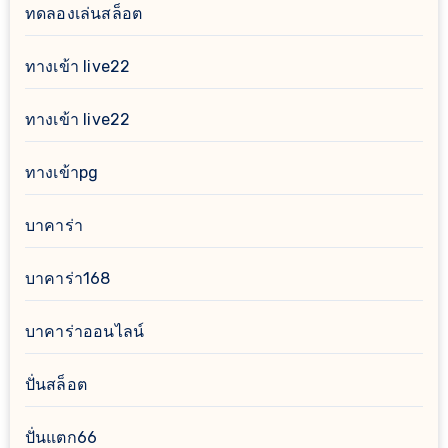
ทดลองเล่นสล็อต
ทางเข้า live22
ทางเข้า live22
ทางเข้าpg
บาคาร่า
บาคาร่า168
บาคาร่าออนไลน์
ปั่นสล็อต
ปั่นแตก66