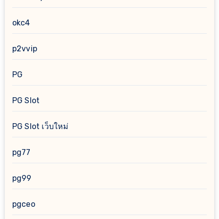
okc4
p2vvip
PG
PG Slot
PG Slot เว็บใหม่
pg77
pg99
pgceo