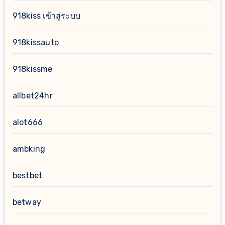
918kiss เข้าสู่ระบบ
918kissauto
918kissme
allbet24hr
alot666
ambking
bestbet
betway