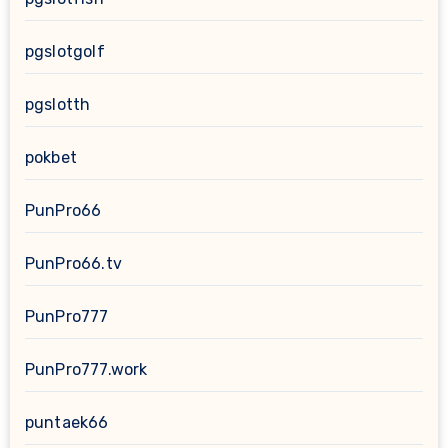
pgslotgolf
pgslotth
pokbet
PunPro66
PunPro66.tv
PunPro777
PunPro777.work
puntaek66