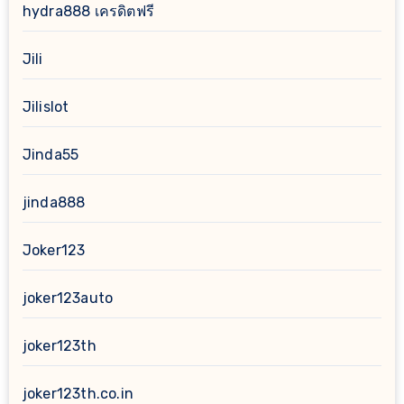
hydra888 เครดิตฟรี
Jili
Jilislot
Jinda55
jinda888
Joker123
joker123auto
joker123th
joker123th.co.in