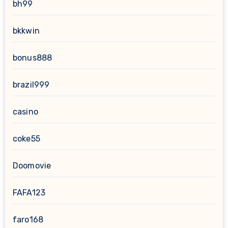
bh99
bkkwin
bonus888
brazil999
casino
coke55
Doomovie
FAFA123
faro168