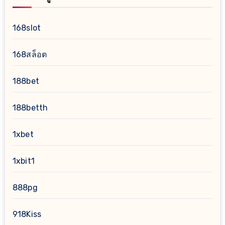
168slot
168สล็อต
188bet
188betth
1xbet
1xbit1
888pg
918Kiss