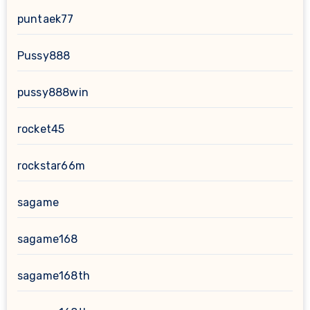
puntaek77
Pussy888
pussy888win
rocket45
rockstar66m
sagame
sagame168
sagame168th