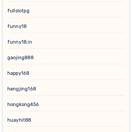
fullslotpg
funny18
funny18.in
gaojing888
happy168
hengjing168
hongkong456
huayhit88