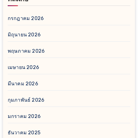
กรกฎาคม 2026
มิถุนายน 2026
พฤษภาคม 2026
เมษายน 2026
มีนาคม 2026
กุมภาพันธ์ 2026
มกราคม 2026
ธันวาคม 2025