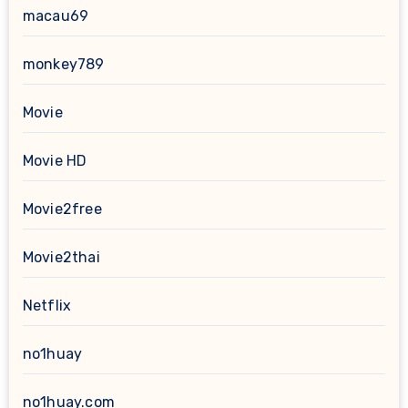
macau69
monkey789
Movie
Movie HD
Movie2free
Movie2thai
Netflix
no1huay
no1huay.com