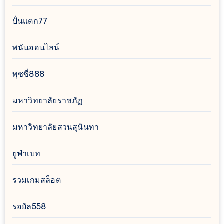
ปั่นแตก77
พนันออนไลน์
พุซซี่888
มหาวิทยาลัยราชภัฏ
มหาวิทยาลัยสวนสุนันทา
ยูฟ่าเบท
รวมเกมสล็อต
รอยัล558