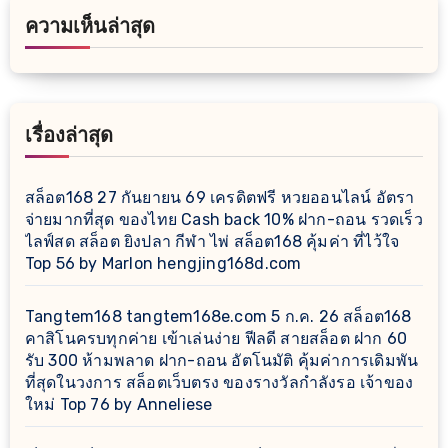
ความเห็นล่าสุด
เรื่องล่าสุด
สล็อต168 27 กันยายน 69 เครดิตฟรี หวยออนไลน์ อัตรา
จ่ายมากที่สุด ของไทย Cash back 10% ฝาก-ถอน รวดเร็ว
ไลฟ์สด สล็อต ยิงปลา กีฬา ไพ่ สล็อต168 คุ้มค่า ที่ไว้ใจ
Top 56 by Marlon hengjing168d.com
Tangtem168 tangtem168e.com 5 ก.ค. 26 สล็อต168
คาสิโนครบทุกค่าย เข้าเล่นง่าย ฟีลดี สายสล็อต ฝาก 60
รับ 300 ห้ามพลาด ฝาก-ถอน อัตโนมัติ คุ้มค่าการเดิมพัน
ที่สุดในวงการ สล็อตเว็บตรง ของรางวัลกำลังรอ เจ้าของ
ใหม่ Top 76 by Anneliese