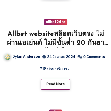
allbet24hr
Allbet websiteสล็อตเว็บตรง ไม่
ผ่านเอเย่นต์ ไม่มีขั้นต่ำ 20 กันยา
67 พนันออนไลน์เว็บแม่ 918kiss
Dylan Anderson
24 สิงหาคม 2024
0 Comments
ใหม่ล่าสุด Top 24 by Emely
918kiss บริการเ…
918kiss allbet24hr.biz
Read More