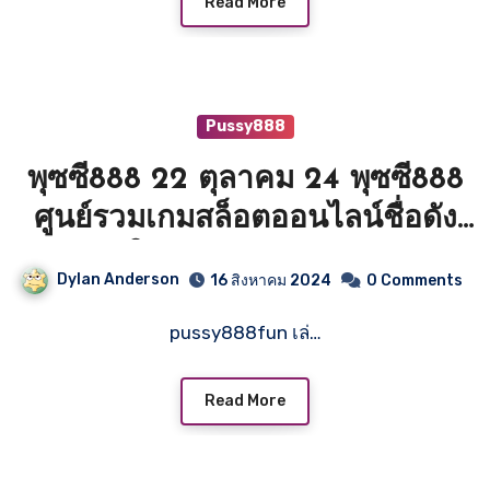
Read More
Pussy888
พุซซี่888 22 ตุลาคม 24 พุซซี่888
ศูนย์รวมเกมสล็อตออนไลน์ชื่อดัง
สมาชิกใหม่รับ 100% รวมค่ายดัง
Dylan Anderson
16 สิงหาคม 2024
0 Comments
ระบบเสถียร ไม่สะดุด pussy888
pussy888fun เล่…
สมัครสมาชิก พร้อมรับโบนัสทันที
Top 91 by Torri pussy888fun.asia
Read More