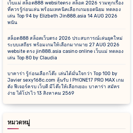
เว็บแม่ สล็อต888 websiteตรง สล็อต 2026 รวมทุกเรื่อง
ที่ควรรู้ก่อนเล่น พร้อมเทคนิคเลือกเกมยอดนิยม ทดลอง
เล่น Top 94 by Elizbeth Jin888.asia 14 AUG 2026
พนัน
สล็อต888 สล็อตเว็บตรง 2026 ประสบการณ์เล่นยุคใหม่
ระบบเสถียร พร้อมเกมให้เลือกมากมาย 27 AUG 2026
website ตรง jin888.asia casino online เว็บแม่ ทดลอง
เล่น Top 80 by Claudia
บาคาร่า รู้ก่อนเลือกโต๊ะ เล่นได้มั่นใจกว่า Top 100 by
Javier sexy168c.com ลุ้นรับ I PHONE17 PRO MAX เกม
ดัง ฟีเจอร์ครบ เว็บดี มีโต๊ะให้เลือกเยอะ บาคาร่า สมัคร
ง่าย ได้โปรไว 13 สิงหาคม 2569
หมวดหมู่