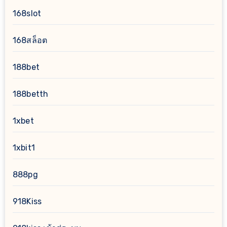
168slot
168สล็อต
188bet
188betth
1xbet
1xbit1
888pg
918Kiss