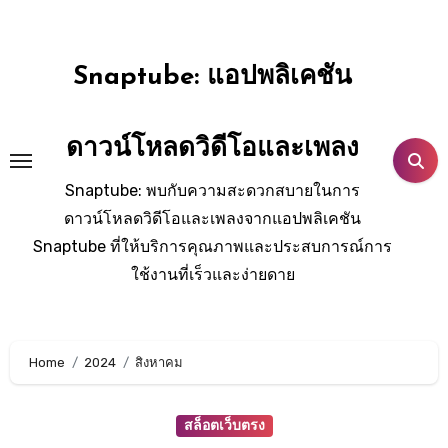
Skip
to
content
Snaptube: แอปพลิเคชัน
ดาวน์โหลดวิดีโอและเพลง
Snaptube: พบกับความสะดวกสบายในการ
ดาวน์โหลดวิดีโอและเพลงจากแอปพลิเคชัน
Snaptube ที่ให้บริการคุณภาพและประสบการณ์การ
ใช้งานที่เร็วและง่ายดาย
Home
2024
สิงหาคม
สล็อตเว็บตรง