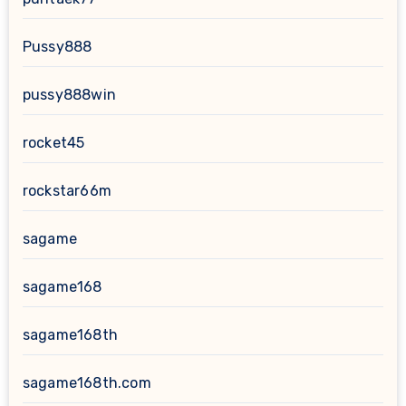
Pussy888
pussy888win
rocket45
rockstar66m
sagame
sagame168
sagame168th
sagame168th.com