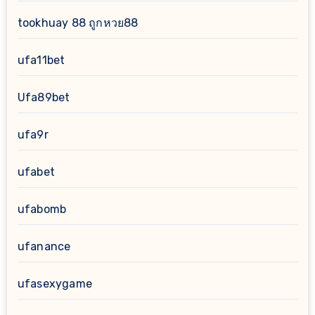
tookhuay 88 ถูกหวย88
ufa11bet
Ufa89bet
ufa9r
ufabet
ufabomb
ufanance
ufasexygame