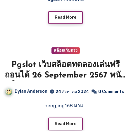
Read More
สล็อตเว็บตรง
Pgslot เว็บสล็อตทดลองเล่นฟรี
ถอนได้ 26 September 2567 พนัน
เว็บแม่ pg ทดลองเล่น Top 37 by
Dylan Anderson
24 สิงหาคม 2024
0 Comments
Beth ทดลองเล่นสล็อต pg
hengjing168 มาแ…
Hengjing168.news
Read More