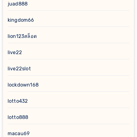
juad888
kingdom66
lion123สล็อต
live22
live22slot
lockdown168
lotto432
lotto888
macau69