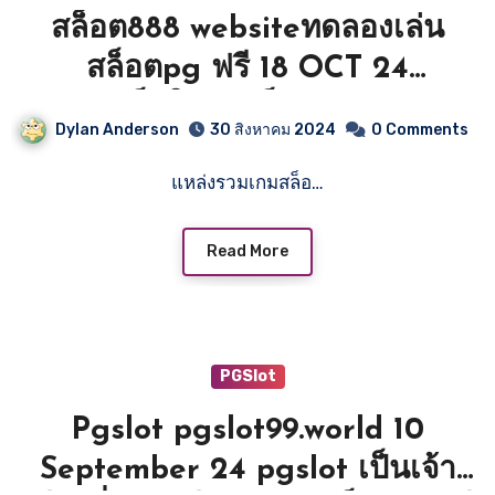
สล็อต888 websiteทดลองเล่น
สล็อตpg ฟรี 18 OCT 24
casinoเว็บใหญ่ สล็อต ทดลองเล่น
Dylan Anderson
30 สิงหาคม 2024
0 Comments
Top 9 by Chas jinda888
แหล่งรวมเกมสล็อ…
jinda888.ai
Read More
PGSlot
Pgslot pgslot99.world 10
September 24 pgslot เป็นเจ้า