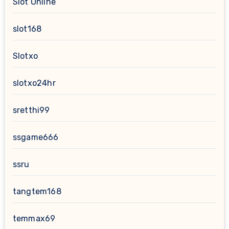
Slot Online
slot168
Slotxo
slotxo24hr
sretthi99
ssgame666
ssru
tangtem168
temmax69