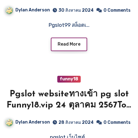
เดียวที่การันตีคุณภาพ สล็อตpgฟรี
Dylan Anderson
30 สิงหาคม 2024
0 Comments
เงินชัวร์ โอนไวสล็อต ยิงปลา หวย
Pgslot99 สล็อตเ…
กีฬา ป๊อกเด้ง บาคาร่า pgslot
สมาชิกใหม่รับทันที 50 เหรียญ Top
Read More
32 by Robt
funny18
Pgslot websiteทางเข้า pg slot
Funny18.vip 24 ตุลาคม 2567Top
45
Dylan Anderson
28 สิงหาคม 2024
0 Comments
pgslot เว็บไซต์…