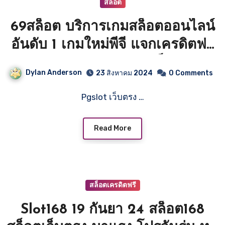
สล็อต
69สล็อต บริการเกมสล็อตออนไลน์
อันดับ 1 เกมใหม่พีจี แจกเครดิตฟรี
ล่าสุดบาคาร่า ยิงปลา สล็อต ป๊อก
Dylan Anderson
23 สิงหาคม 2024
0 Comments
เด้ง หวย สล็อต69 รับเครดิตฟรีไม่
Pgslot เว็บตรง …
อั้น Top 17 by Lasonya
Temmax69.vip 8 ต.ค. 67
Read More
สล็อตเครดิตฟรี
Slot168 19 กันยา 24 สล็อต168