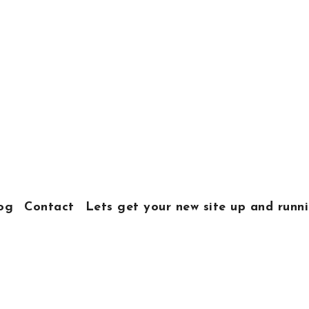
og
Contact
Lets get your new site up and runni