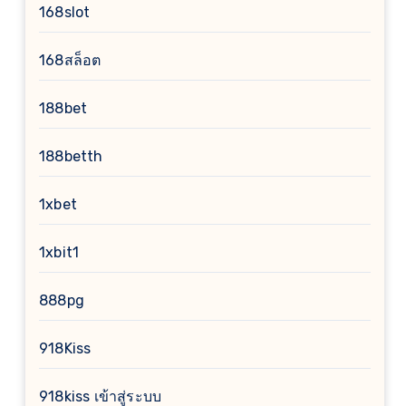
168slot
168สล็อต
188bet
188betth
1xbet
1xbit1
888pg
918Kiss
918kiss เข้าสู่ระบบ