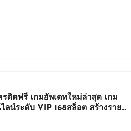
เครดิตฟรี เกมอัพเดทใหม่ล่าสุด เกม
ไลน์ระดับ VIP 168สล็อต สร้างราย
ha 168slotvip.me 22 SEP 68