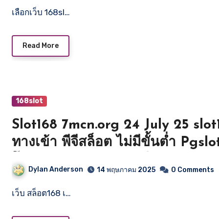
เลือกเว็บ 168sl…
Read More
168slot
Slot168 7mcn.org 24 July 25 slot
ทางเข้า พีจีสล็อต ไม่มีขั้นต่ำ Pgs
โบนัสเยอะ แจกทุกวัน รีบสมัครเลย!
Dylan Anderson
14 พฤษภาคม 2025
0 Comments
เว็บ สล็อต168 เ…