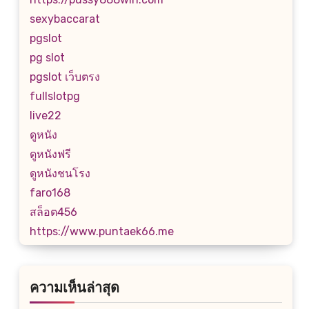
sexybaccarat
pgslot
pg slot
pgslot เว็บตรง
fullslotpg
live22
ดูหนัง
ดูหนังฟรี
ดูหนังชนโรง
faro168
สล็อต456
https://www.puntaek66.me
ความเห็นล่าสุด