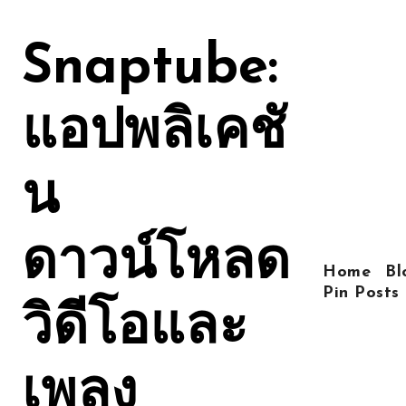
Skip
to
Snaptube:
content
แอปพลิเคชั
น
ดาวน์โหลด
Home
Bl
Pin Posts
วิดีโอและ
เพลง