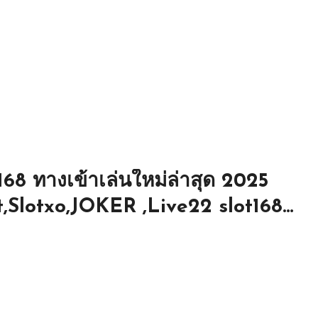
168 ทางเข้าเล่นใหม่ล่าสุด 2025
lot,Slotxo,JOKER ,Live22 slot168
 Top 16 by Julianne