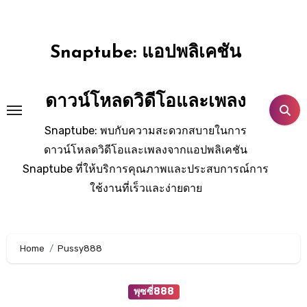
Skip
to
content
Snaptube: แอปพลิเคชัน
ดาวน์โหลดวิดีโอและเพลง
Snaptube: พบกับความสะดวกสบายในการ
ดาวน์โหลดวิดีโอและเพลงจากแอปพลิเคชัน
Snaptube ที่ให้บริการคุณภาพและประสบการณ์การ
ใช้งานที่เร็วและง่ายดาย
Home
Pussy888
พุซซี่888