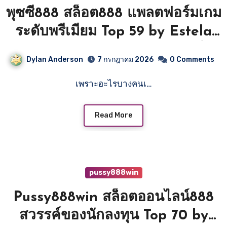
พุซซี่888 สล็อต888 แพลตฟอร์มเกม
ระดับพรีเมียม Top 59 by Estela
pussy888play.me แจกเพชร ฟรีทุก
Dylan Anderson
7 กรกฎาคม 2026
0 Comments
วัน เกมสล็อต คาสิโนออนไลน์ คน
เพราะอะไรบางคนเ…
เล่นไม่ต่ำกว่าแสนทุกวัน พุซซี่888
สมัครไว เล่นได้ทันที 24 Sep 2026
Read More
pussy888win
Pussy888win สล็อตออนไลน์888
สวรรค์ของนักลงทุน Top 70 by