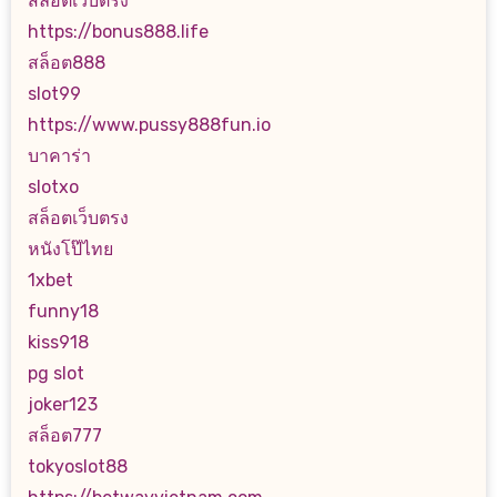
สล็อตเว็บตรง
https://bonus888.life
สล็อต888
slot99
https://www.pussy888fun.io
บาคาร่า
slotxo
สล็อตเว็บตรง
หนังโป๊ไทย
1xbet
funny18
kiss918
pg slot
joker123
สล็อต777
tokyoslot88