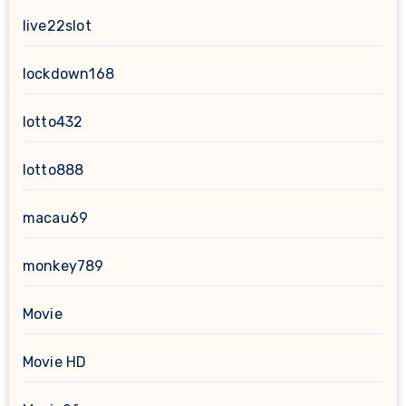
live22slot
lockdown168
lotto432
lotto888
macau69
monkey789
Movie
Movie HD