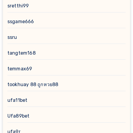
sretthi99
ssgame666
ssru
tangtem168
temmax69
tookhuay 88 ถูกหวย88
ufa11bet
Ufa89bet
ufa9r