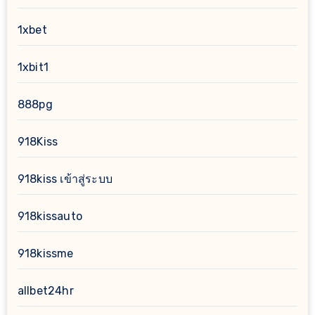
1xbet
1xbit1
888pg
918Kiss
918kiss เข้าสู่ระบบ
918kissauto
918kissme
allbet24hr