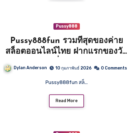
Pussy888
Pussy888fun รวมที่สุดของค่าย
สล็อตออนไลน์ไทย ฝากแรกของวัน
รับ 200 ผู้เชี่ยวชาญ ตอบตรง
Dylan Anderson
10 กุมภาพันธ์ 2026
0 Comments
คำถาม โปรปัง กำไรงาม
Pussy888fun สล็…
pussy888fun สมัครง่าย ไม่ต้อง
โหลด Top 74 by Alison
Read More
Pussy888fun.tv 16 March 69