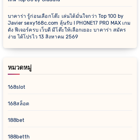
บาคาร่า รู้ก่อนเลือกโต๊ะ เล่นได้มั่นใจกว่า Top 100 by
Javier sexy168c.com ลุ้นรับ I PHONE17 PRO MAX เกม
ดัง ฟีเจอร์ครบ เว็บดี มีโต๊ะให้เลือกเยอะ บาคาร่า สมัคร
ง่าย ได้โปรไว 13 สิงหาคม 2569
หมวดหมู่
168slot
168สล็อต
188bet
188betth