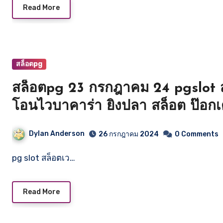
Read More
สล็อตpg
สล็อตpg 23 กรกฎาคม 24 pgslot สุดย
โอนไวบาคาร่า ยิงปลา สล็อต ป๊อกเด้ง หวย PG 10 ล้านก็ถอนได้ Top 10
by Barrett pgslot.golf
Dylan Anderson
26 กรกฎาคม 2024
0 Comments
pg slot สล็อตเว…
Read More