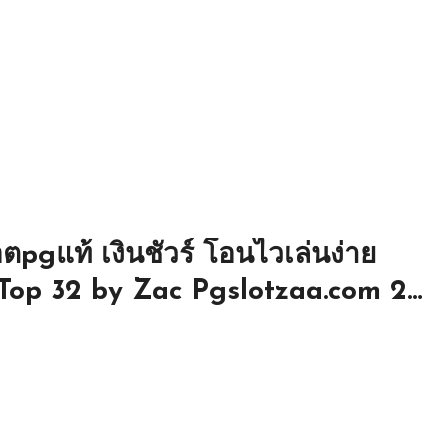
อตpgแท้ เงินชัวร์ โอนไวเล่นง่าย
op 32 by Zac Pgslotzaa.com 2