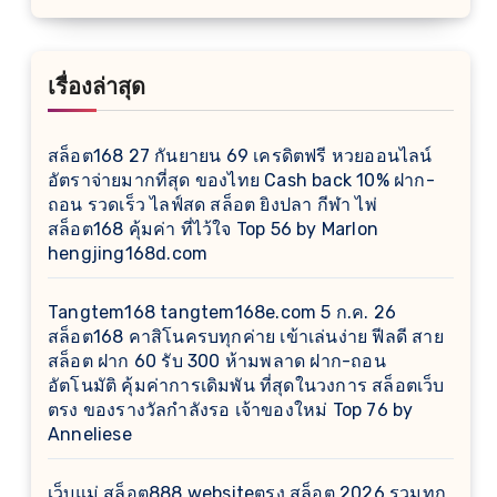
เรื่องล่าสุด
สล็อต168 27 กันยายน 69 เครดิตฟรี หวยออนไลน์
อัตราจ่ายมากที่สุด ของไทย Cash back 10% ฝาก-
ถอน รวดเร็ว ไลฟ์สด สล็อต ยิงปลา กีฬา ไพ่
สล็อต168 คุ้มค่า ที่ไว้ใจ Top 56 by Marlon
hengjing168d.com
Tangtem168 tangtem168e.com 5 ก.ค. 26
สล็อต168 คาสิโนครบทุกค่าย เข้าเล่นง่าย ฟีลดี สาย
สล็อต ฝาก 60 รับ 300 ห้ามพลาด ฝาก-ถอน
อัตโนมัติ คุ้มค่าการเดิมพัน ที่สุดในวงการ สล็อตเว็บ
ตรง ของรางวัลกำลังรอ เจ้าของใหม่ Top 76 by
Anneliese
เว็บแม่ สล็อต888 websiteตรง สล็อต 2026 รวมทุก