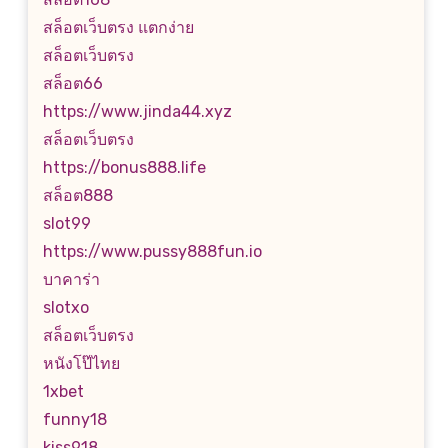
สล็อตเว็บตรง แตกง่าย
สล็อตเว็บตรง
สล็อต66
https://www.jinda44.xyz
สล็อตเว็บตรง
https://bonus888.life
สล็อต888
slot99
https://www.pussy888fun.io
บาคาร่า
slotxo
สล็อตเว็บตรง
หนังโป๊ไทย
1xbet
funny18
kiss918