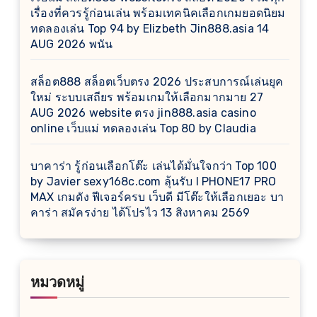
เรื่องที่ควรรู้ก่อนเล่น พร้อมเทคนิคเลือกเกมยอดนิยม
ทดลองเล่น Top 94 by Elizbeth Jin888.asia 14
AUG 2026 พนัน
สล็อต888 สล็อตเว็บตรง 2026 ประสบการณ์เล่นยุค
ใหม่ ระบบเสถียร พร้อมเกมให้เลือกมากมาย 27
AUG 2026 website ตรง jin888.asia casino
online เว็บแม่ ทดลองเล่น Top 80 by Claudia
บาคาร่า รู้ก่อนเลือกโต๊ะ เล่นได้มั่นใจกว่า Top 100
by Javier sexy168c.com ลุ้นรับ I PHONE17 PRO
MAX เกมดัง ฟีเจอร์ครบ เว็บดี มีโต๊ะให้เลือกเยอะ บา
คาร่า สมัครง่าย ได้โปรไว 13 สิงหาคม 2569
หมวดหมู่