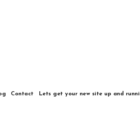
og
Contact
Lets get your new site up and runni