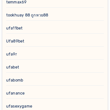
temmax69
tookhuay 88 ถูกหวย88
ufa11bet
Ufa89bet
ufa9r
ufabet
ufabomb
ufanance
ufasexygame