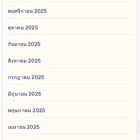
พฤศจิกายน 2025
ตุลาคม 2025
กันยายน 2025
สิงหาคม 2025
กรกฎาคม 2025
มิถุนายน 2025
พฤษภาคม 2025
เมษายน 2025