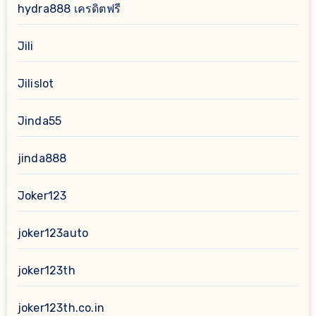
hydra888 เครดิตฟรี
Jili
Jilislot
Jinda55
jinda888
Joker123
joker123auto
joker123th
joker123th.co.in