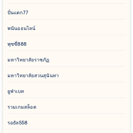
ปั่นแตก77
พนันออนไลน์
พุซซี่888
มหาวิทยาลัยราชภัฏ
มหาวิทยาลัยสวนสุนันทา
ยูฟ่าเบท
รวมเกมสล็อต
รอยัล558