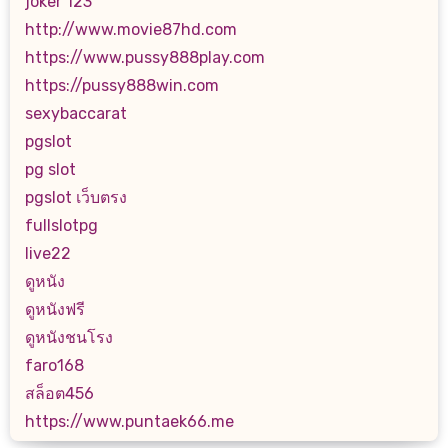
joker 123
http://www.movie87hd.com
https://www.pussy888play.com
https://pussy888win.com
sexybaccarat
pgslot
pg slot
pgslot เว็บตรง
fullslotpg
live22
ดูหนัง
ดูหนังฟรี
ดูหนังชนโรง
faro168
สล็อต456
https://www.puntaek66.me