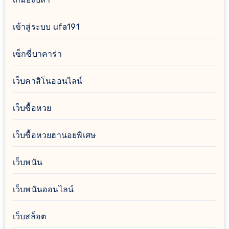
เข้าสู่ระบบ ufa191
เซ็กซี่บาคาร่า
เว็บคาสิโนออนไลน์
เว็บซื้อหวย
เว็บซื้อหวยฮานอยพิเศษ
เว็บพนัน
เว็บพนันออนไลน์
เว็บสล็อต