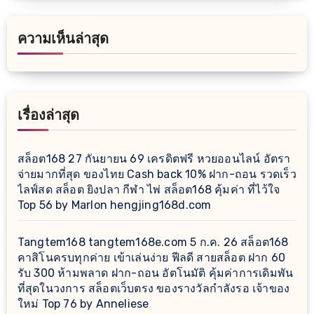
ความเห็นล่าสุด
เรื่องล่าสุด
สล็อต168 27 กันยายน 69 เครดิตฟรี หวยออนไลน์ อัตรา
จ่ายมากที่สุด ของไทย Cash back 10% ฝาก-ถอน รวดเร็ว
ไลฟ์สด สล็อต ยิงปลา กีฬา ไพ่ สล็อต168 คุ้มค่า ที่ไว้ใจ
Top 56 by Marlon hengjing168d.com
Tangtem168 tangtem168e.com 5 ก.ค. 26 สล็อต168
คาสิโนครบทุกค่าย เข้าเล่นง่าย ฟีลดี สายสล็อต ฝาก 60
รับ 300 ห้ามพลาด ฝาก-ถอน อัตโนมัติ คุ้มค่าการเดิมพัน
ที่สุดในวงการ สล็อตเว็บตรง ของรางวัลกำลังรอ เจ้าของ
ใหม่ Top 76 by Anneliese