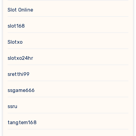
Slot Online
slot168
Slotxo
slotxo24hr
sretthi99
ssgame666
ssru
tangtem168