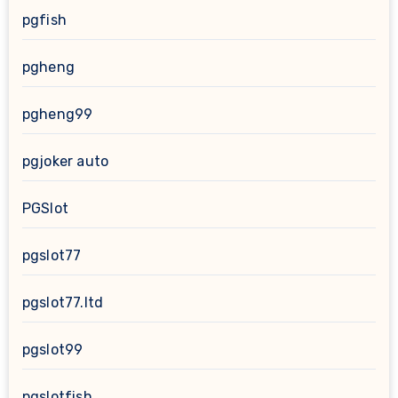
pgfish
pgheng
pgheng99
pgjoker auto
PGSlot
pgslot77
pgslot77.ltd
pgslot99
pgslotfish