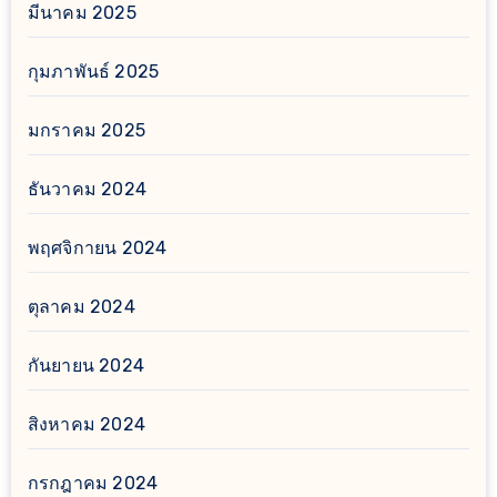
มีนาคม 2025
กุมภาพันธ์ 2025
มกราคม 2025
ธันวาคม 2024
พฤศจิกายน 2024
ตุลาคม 2024
กันยายน 2024
สิงหาคม 2024
กรกฎาคม 2024