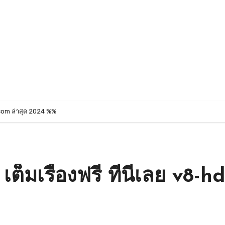
hd.com ล่าสุด 2024 %%
เต็มเรื่องฟรี ที่นี่เลย v8-