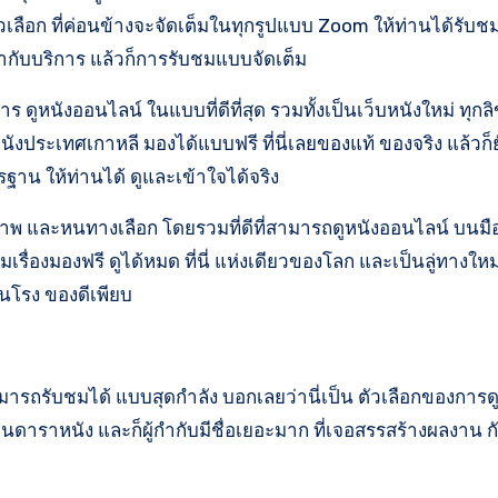
วเลือก ที่ค่อนข้างจะจัดเต็มในทุกรูปแบบ Zoom ให้ท่านได้รับชม
 มากับบริการ แล้วก็การรับชมแบบจัดเต็ม
ร ดูหนังออนไลน์ ในแบบที่ดีที่สุด รวมทั้งเป็นเว็บหนังใหม่ ทุกลิข
 หนังประเทศเกาหลี มองได้แบบฟรี ที่นี่เลยของแท้ ของจริง แล้วก
รฐาน ให้ท่านได้ ดูและเข้าใจได้จริง
ภาพ และหนทางเลือก โดยรวมที่ดีที่สามารถดูหนังออนไลน์ บนมือ
รื่องมองฟรี ดูได้หมด ที่นี่ แห่งเดียวของโลก และเป็นลู่ทางใหม่ 
งชนโรง ของดีเพียบ
มารถรับชมได้ แบบสุดกำลัง บอกเลยว่านี่เป็น ตัวเลือกของการดู
ลปินดาราหนัง และก็ผู้กำกับมีชื่อเยอะมาก ที่เจอสรรสร้างผลงาน ก