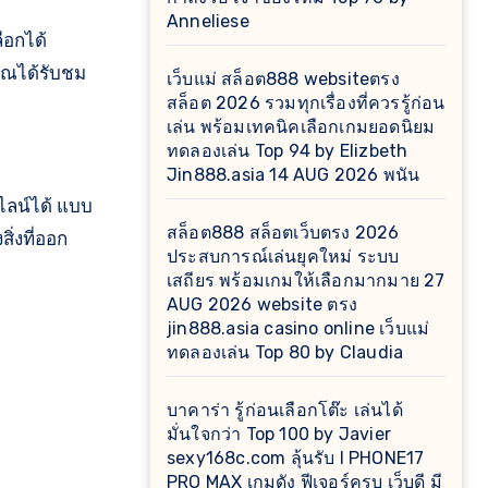
Anneliese
ือกได้
คุณได้รับชม
เว็บแม่ สล็อต888 websiteตรง
สล็อต 2026 รวมทุกเรื่องที่ควรรู้ก่อน
เล่น พร้อมเทคนิคเลือกเกมยอดนิยม
ทดลองเล่น Top 94 by Elizbeth
Jin888.asia 14 AUG 2026 พนัน
ไลน์ได้ แบบ
สล็อต888 สล็อตเว็บตรง 2026
ิ่งที่ออก
ประสบการณ์เล่นยุคใหม่ ระบบ
เสถียร พร้อมเกมให้เลือกมากมาย 27
AUG 2026 website ตรง
jin888.asia casino online เว็บแม่
ทดลองเล่น Top 80 by Claudia
บาคาร่า รู้ก่อนเลือกโต๊ะ เล่นได้
มั่นใจกว่า Top 100 by Javier
sexy168c.com ลุ้นรับ I PHONE17
PRO MAX เกมดัง ฟีเจอร์ครบ เว็บดี มี