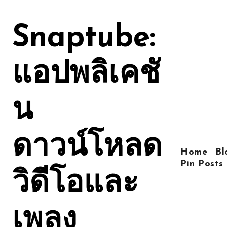
Skip
to
Snaptube:
content
แอปพลิเคชั
น
ดาวน์โหลด
Home
Bl
Pin Posts
วิดีโอและ
เพลง