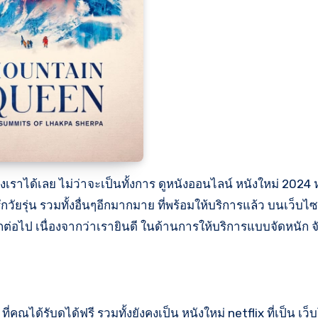
ของเราได้เลย ไม่ว่าจะเป็นทั้งการ ดูหนังออนไลน์ หนังใหม่ 2024
ัยรุ่น รวมทั้งอื่นๆอีกมากมาย ที่พร้อมให้บริการแล้ว บนเว็บไซต
อีกต่อไป เนื่องจากว่าเรายินดี ในด้านการให้บริการแบบจัดหนัก จ
่คุณได้รับดูได้ฟรี รวมทั้งยังคงเป็น หนังใหม่ netflix ที่เป็น เว็