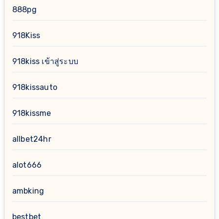
888pg
918Kiss
918kiss เข้าสู่ระบบ
918kissauto
918kissme
allbet24hr
alot666
ambking
bestbet