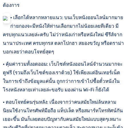
ต้องการ
• เลือกได้หลากหลายแนว: บนเว็บหนังออนไลน์มากมาย
ก่ายกองจะมีหนังให้ท่านเลือกมากไม่น้อยเลยทีเดียว มี
ครบทุกแนวเลยล่ะครับ ไม่ว่าหนังเก่าหรือหนังใหม่ ซีรีส์จาก
นานาประเทศ ครบทุกรส ตลกโปกฮา สยองขวัญ หรือดราม่า
บอกเลยว่าตอบโจทย์สุดๆ
• คุ้มค่ารวมทั้งอดออม: เว็บไซต์หนังออนไลน์จำนวนมากจะ
ดูฟรี (รวมถึงเว็บไซต์ของเราด้วย) ใช้เพียงแต่อินเทอร์เน็ต
ในการเข้าถึงข้อมูลแค่นั้น ถูกกว่าการเข้าไปซื้อตั๋วหนังใน
โรงหนังหลายเท่าเลยล่ะขอรับ มองผ่าน Wi-Fi ก็ยังได้
• ตอบโจทย์คนรุ่นหลัง: เนื่องจากว่าคนสมัยใหม่ล้นหลาม
นิยมใช้งานโทรศัพท์มือถือ แท็ปเล็ต หรือสมาร์ทโทรทัศน์กัน
เยอะขึ้น มันก็เลยตอบปัญหากับคนสมัยใหม่แบบสุดๆเหมาะ
สมกับชีวิตที่ปรารถนาความรวดเร็ว สะดวกสบาย และก็เข้า