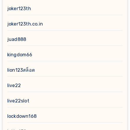
joker123th
joker123th.co.in
juad888
kingdom66
lion123สล็อต
live22
live22slot
lockdown168