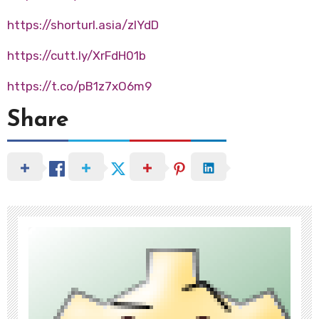
https://shorturl.asia/zIYdD
https://cutt.ly/XrFdH01b
https://t.co/pB1z7xO6m9
Share