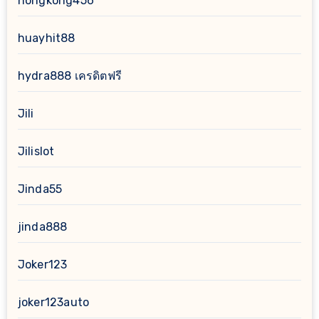
hongkong456
huayhit88
hydra888 เครดิตฟรี
Jili
Jilislot
Jinda55
jinda888
Joker123
joker123auto