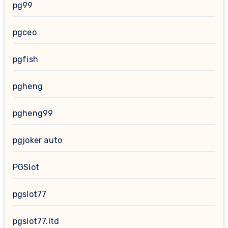
pg99
pgceo
pgfish
pgheng
pgheng99
pgjoker auto
PGSlot
pgslot77
pgslot77.ltd