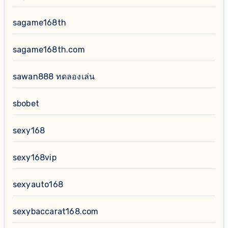
sagame168th
sagame168th.com
sawan888 ทดลองเล่น
sbobet
sexy168
sexy168vip
sexyauto168
sexybaccarat168.com