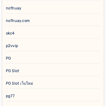
no1huay
no1huay.com
okc4
p2vvip
PG
PG Slot
PG Slot เว็บใหม่
pg77