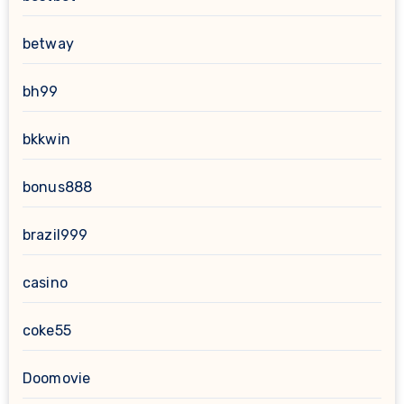
betway
bh99
bkkwin
bonus888
brazil999
casino
coke55
Doomovie