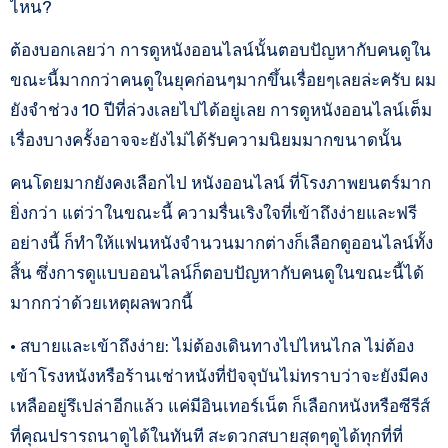
ไหน?
ต้องบอกเลยว่า การดูหนังออนไลน์นั้นตอบปัญหากับคนดูใน
ขณะนี้มากกว่าคนดูในยุคก่อนๆมากขึ้นเรื่อยๆเลยล่ะครับ ผม
ยังจำช่วง 10 ปีที่ล่วงเลยไปได้อยู่เลย การดูหนังออนไลน์เต็ม
เรื่องบางครั้งอาจจะยังไม่ได้รับความนิยมมากขนาดนั้น
คนโดยมากยังคงเลือกไป หนังออนไลน์ ที่โรงภาพยนตร์มาก
ยิ่งกว่า แต่ว่าในขณะนี้ ความรื่นเริงใจที่เข้าถึงง่ายและฟรี
อย่างนี้ ก็ทำให้แฟนหนังจำนวนมากต่างก็เลือกดูออนไลน์ทั้ง
สิ้น ซึ่งการดูแบบออนไลน์ก็ตอบปัญหากับคนดูในขณะนี้ได้
มากกว่าด้วยเหตุผลพวกนี้
• สบายและเข้าถึงง่าย: ไม่ต้องเดินทางไปไหนไกล ไม่ต้อง
เข้าโรงหนังหรือร้านเช่าหนังที่ปัจจุบันไม่ทราบว่าจะยังมีคง
เหลืออยู่รึเปล่าอีกแล้ว แค่มีอินเทอร์เน็ต ก็เลือกหนังหรือซีรีส์
ที่คุณปรารถนาดูได้ในทันที สะดวกสบายสุดๆดูได้ทุกที่ที่