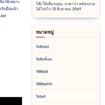
มพันให้เหมาะ
โต๊ะให้เลือกเยอะ บาคาร่า สมัครง่าย
รับมือแล้ว
ได้โปรไว 13 สิงหาคม 2569
เลย!
หมวดหมู่
168slot
168สล็อต
188bet
188betth
1xbet