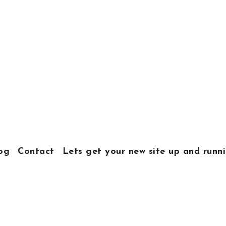
og
Contact
Lets get your new site up and runni