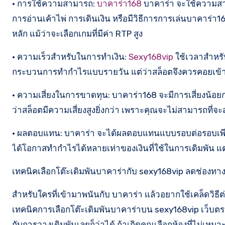
• การใช้ความสามารถ:
บาคาร่า168
บาคาร่า จะใช้ความสาม
การอ่านเค้าไพ่ การเดินเงิน หรือมีวิธีการการเล่นบาคาร่า16
หลัก แม้ว่าจะเลือกเกมที่มีค่า RTP สูง
• ความเร็วสำหรับในการทำเงิน:
Sexy168vip
ใช้เวลาสำหรับ
กระบวนการทำกำไรแบบรายวัน แต่ว่าสล็อตจึงควรคอยเข้
• ความเสี่ยงในการขาดทุน: บาคาร่า168 จะมีการเสี่ยงน้อยก
ว่าสล็อตมีความเสี่ยงสูงยิ่งกว่า เพราะคุณจะไม่สามารถที
• ผลตอบแทน: บาคาร่า จะได้ผลตอบแทนแบบรอบต่อรอบเพียงแ
ได้โอกาสทำกำไรได้หลายเท่าของเงินที่ใช้ในการเดิมพัน แ
เทคนิคเลือกโต๊ะเดิมพันบาคาร่ากับ sexy168vip ลดช่องทาง
สำหรับใครที่เข้ามาพนันกับ บาคาร่า แล้วอยากใช้เคล็ดวิ
เทคนิคการเลือกโต๊ะเดิมพันบาคาร่าบน sexy168vip เว็บตรงไ
กับการวางเดิมพันเลยก็ว่าได้ ถ้าเกิดคุณเลือกห้องที่ไม่เหม