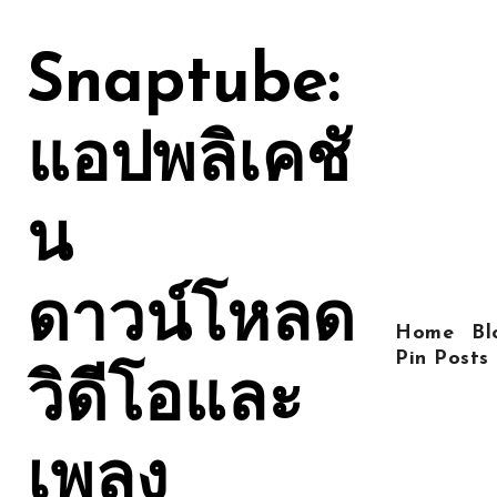
Skip
to
Snaptube:
content
แอปพลิเคชั
น
ดาวน์โหลด
Home
Bl
Pin Posts
วิดีโอและ
เพลง