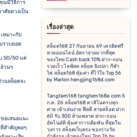
ุณมีวิธีการ
นอาศัยดวงเป็น
เรื่องล่าสุด
ว เหมาะกับ
แบบรวบยอด
สล็อต168 27 กันยายน 69 เครดิตฟรี
หวยออนไลน์ อัตราจ่ายมากที่สุด
บบ 50/50 แต่
ของไทย Cash back 10% ฝาก-ถอน
รวดเร็ว ไลฟ์สด สล็อต ยิงปลา กีฬา
งล้วนๆ
ไพ่ สล็อต168 คุ้มค่า ที่ไว้ใจ Top 56
by Marlon hengjing168d.com
ส่วนสล็อตจะ
Tangtem168 tangtem168e.com 5
ก.ค. 26 สล็อต168 คาสิโนครบทุก
ค่าย เข้าเล่นง่าย ฟีลดี สายสล็อต ฝาก
60 รับ 300 ห้ามพลาด ฝาก-ถอน
เราขอเสนอแนะ
อัตโนมัติ คุ้มค่าการเดิมพัน ที่สุดใน
กที่สำคัญพอๆ
วงการ สล็อตเว็บตรง ของรางวัล
กำลังรอ เจ้าของใหม่ Top 76 by
อจังหวะเสีย