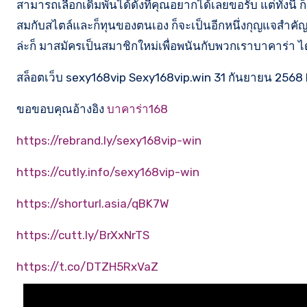
สามารถเลือกเดิมพันได้ดังที่คุณอยากได้เลยขอรับ แต่ทั้งนี้
สมกับสไตล์และก็ทุนของตนเอง ก็จะเป็นอีกหนึ่งกุญแจสำคัญ
ล่ะก็ มาสมัครเป็นสมาชิกใหม่เพื่อพนันกับพวกเราบาคาร่า ได้
สล็อตเว็บ sexy168vip Sexy168vip.win 31 กันยายน 2568 
ขอขอบคุณอ้างอิง
บาคาร่า168
https://rebrand.ly/sexy168vip-win
https://cutly.info/sexy168vip-win
https://shorturl.asia/qBK7W
https://cutt.ly/BrXxNrTS
https://t.co/DTZH5RxVaZ