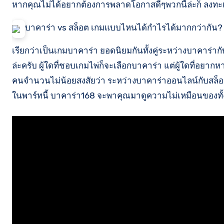
หากคุณไม่ได้อยากต้องการพลาดโอกาสดีๆพวกนี้ล่ะก็ ลงทะเบ
บาคาร่า vs สล็อต เกมแบบไหนได้กำไรได้มากกว่ากัน?
เรียกว่าเป็นเกมบาคาร่า ยอดนิยมกันทั้งคู่ระหว่างบาคาร่ากั
ล่ะครับ ผู้ใดที่ชอบเกมไพ่ก็จะเลือกบาคาร่า แต่ผู้ใดที่อย
คนจำนวนไม่น้อยสงสัยว่า ระหว่างบาคาร่าออนไลน์กับสล็อต
ในพาร์ทนี้ บาคาร่า168 จะพาคุณมาดูความไม่เหมือนของทั้