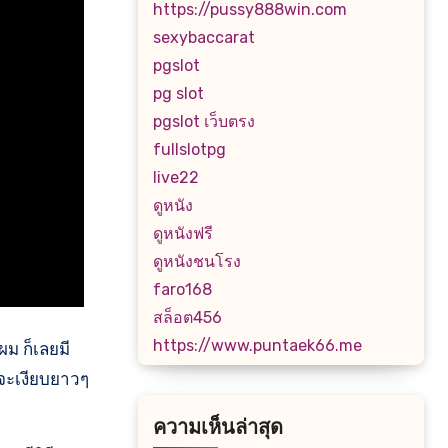
https://pussy888win.com
sexybaccarat
pgslot
pg slot
pgslot เว็บตรง
fullslotpg
live22
ดูหนัง
ดูหนังฟรี
ดูหนังชนโรง
faro168
สล็อต456
https://www.puntaek66.me
ม ก็เลยมี
จจะเงียบยาวๆ
ความเห็นล่าสุด