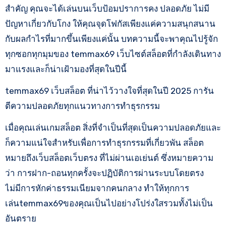
สำคัญ คุณจะได้เล่นบนเว็บป้อมปราการคง ปลอดภัย ไม่มี
ปัญหาเกี่ยวกับโกง ให้คุณจุดโฟกัสเพียงแค่ความสนุกสนาน
กับผลกำไรที่มากขึ้นเพียงแค่นั้น บทความนี้จะพาคุณไปรู้จัก
ทุกซอกทุกมุมของ temmax69 เว็บไซต์สล็อตที่กำลังเดินทาง
มาแรงและก็น่าเฝ้ามองที่สุดในปีนี้
temmax69 เว็บสล็อต ที่น่าไว้วางใจที่สุดในปี 2025 การัน
ตีความปลอดภัยทุกแนวทางการทำธุรกรรม
เมื่อคุณเล่นเกมสล็อต สิ่งที่จำเป็นที่สุดเป็นความปลอดภัยและ
ก็ความแน่ใจสำหรับเพื่อการทำธุรกรรมที่เกี่ยวพัน สล็อต
หมายถึงเว็บสล็อตเว็บตรง ที่ไม่ผ่านเอเย่นต์ ซึ่งหมายความ
ว่า การฝาก-ถอนทุกครั้งจะปฏิบัติการผ่านระบบโดยตรง
ไม่มีการหักค่าธรรมเนียมจากคนกลาง ทำให้ทุกการ
เล่นtemmax69ของคุณเป็นไปอย่างโปร่งใสรวมทั้งไม่เป็น
อันตราย