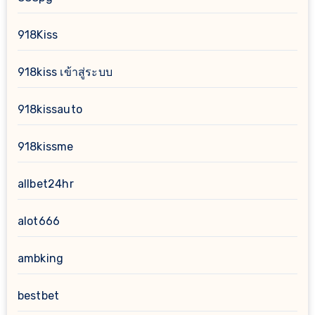
918Kiss
918kiss เข้าสู่ระบบ
918kissauto
918kissme
allbet24hr
alot666
ambking
bestbet