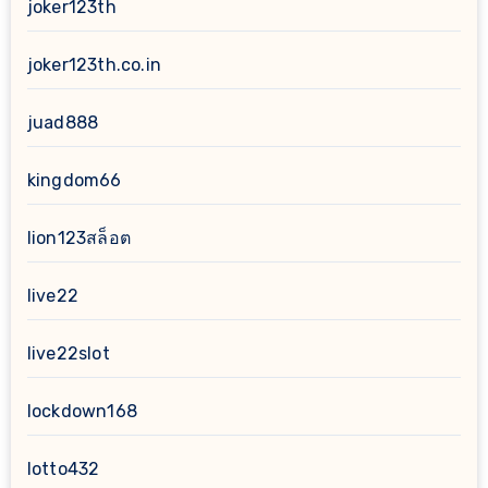
joker123th
joker123th.co.in
juad888
kingdom66
lion123สล็อต
live22
live22slot
lockdown168
lotto432