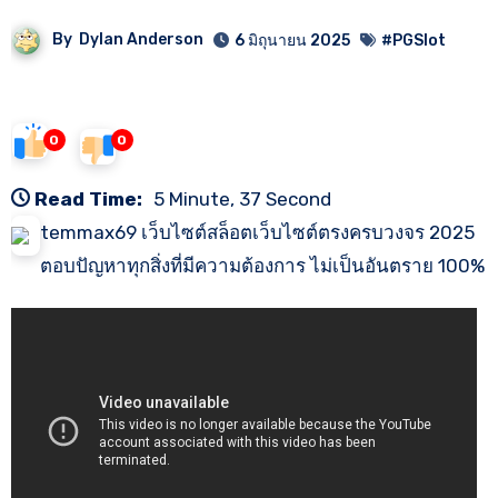
By
Dylan Anderson
6 มิถุนายน 2025
#PGSlot
0
0
Read Time:
5 Minute, 37 Second
temmax69 เว็บไซต์สล็อตเว็บไซต์ตรงครบวงจร 2025
ตอบปัญหาทุกสิ่งที่มีความต้องการ ไม่เป็นอันตราย 100%