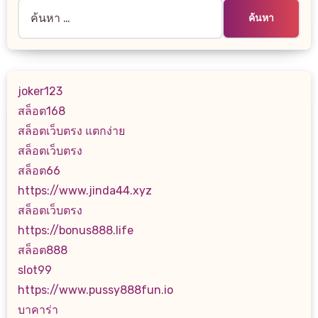
ค้นหา
สำหรับ:
joker123
สล็อต168
สล็อตเว็บตรง แตกง่าย
สล็อตเว็บตรง
สล็อต66
https://www.jinda44.xyz
สล็อตเว็บตรง
https://bonus888.life
สล็อต888
slot99
https://www.pussy888fun.io
บาคาร่า