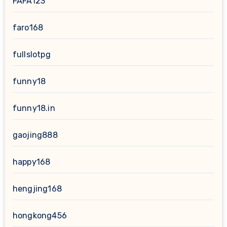
FAFA123
faro168
fullslotpg
funny18
funny18.in
gaojing888
happy168
hengjing168
hongkong456