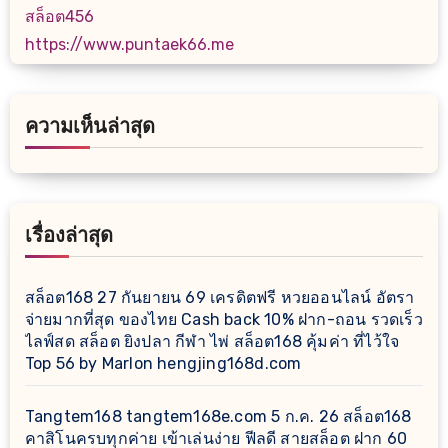
สล็อต456
https://www.puntaek66.me
ความเห็นล่าสุด
เรื่องล่าสุด
สล็อต168 27 กันยายน 69 เครดิตฟรี หวยออนไลน์ อัตรา
จ่ายมากที่สุด ของไทย Cash back 10% ฝาก-ถอน รวดเร็ว
ไลฟ์สด สล็อต ยิงปลา กีฬา ไพ่ สล็อต168 คุ้มค่า ที่ไว้ใจ
Top 56 by Marlon hengjing168d.com
Tangtem168 tangtem168e.com 5 ก.ค. 26 สล็อต168
คาสิโนครบทุกค่าย เข้าเล่นง่าย ฟีลดี สายสล็อต ฝาก 60