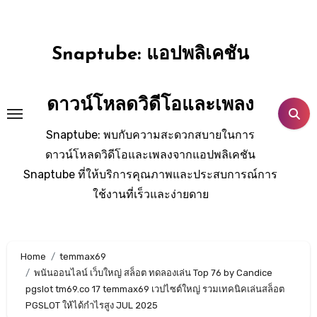
Skip
to
content
Snaptube: แอปพลิเคชัน
ดาวน์โหลดวิดีโอและเพลง
Snaptube: พบกับความสะดวกสบายในการ
ดาวน์โหลดวิดีโอและเพลงจากแอปพลิเคชัน
Snaptube ที่ให้บริการคุณภาพและประสบการณ์การ
ใช้งานที่เร็วและง่ายดาย
Home
temmax69
พนันออนไลน์ เว็บใหญ่ สล็อต ทดลองเล่น Top 76 by Candice
pgslot tm69.co 17 temmax69 เวปไซต์ใหญ่ รวมเทคนิคเล่นสล็อต
PGSLOT ให้ได้กำไรสูง JUL 2025