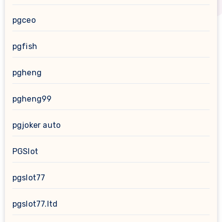
pgceo
pgfish
pgheng
pgheng99
pgjoker auto
PGSlot
pgslot77
pgslot77.ltd