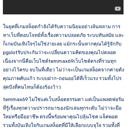
ในยุคที่เกมสล็อตกำลังได้รับความนิยมอย่างล้นหลาม การ
หาเว็บที่ตอบโจทย์ทั้งเรื่องความปลอดภัย ระบบทันสมัย และ
ก็เกมบันเทิงใจๆไม่ใช่ง่ายเลย แม้กระนั้นหากคุณได้รู้จักกับ
pgslotรับประกันว่าจะเปลี่ยนความคิดของคุณไปตลอด
เนื่องจากนี่คือเว็บไซต์temmax69เว็บไซต์ตรงที่รวมทุก
อย่างไว้ครบ จบในที่เดียว ไม่ว่าจะเป็นเกมสล็อตจากค่ายดัง
คุณภาพคับแก้ว ระบบฝาก-ถอนออโต้ที่เร็วแรง รวมทั้งโปร
สุดปังที่คนไหนก็ต้องร้องว้าว
temmax69 ไม่ใช่แค่เว็บสล็อตธรรมดา แต่เป็นแพลตฟอร์ม
ที่รู้เรื่องทุกความปรารถนาของนักเล่นทุกระดับ ไม่ว่าจะมือ
ใหม่หรือมืออาชีพ ตรงนี้พร้อมพาคุณไปลุ้นโชค แจ็คพอต
รวมทั้งบันเทิงใจกับเกมสล็อตที่มีให้เลือกแบบจุใจ รวมทั้งที่