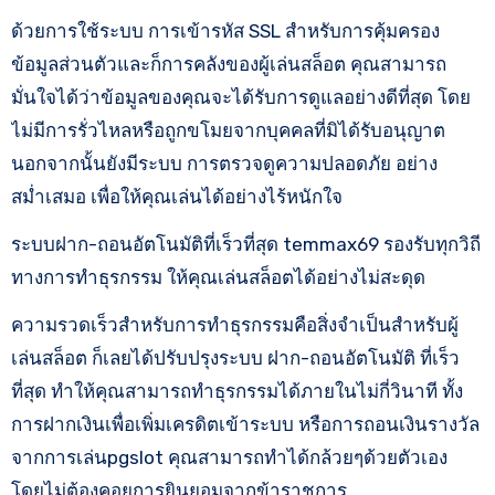
ด้วยการใช้ระบบ การเข้ารหัส SSL สำหรับการคุ้มครอง
ข้อมูลส่วนตัวและก็การคลังของผู้เล่นสล็อต คุณสามารถ
มั่นใจได้ว่าข้อมูลของคุณจะได้รับการดูแลอย่างดีที่สุด โดย
ไม่มีการรั่วไหลหรือถูกขโมยจากบุคคลที่มิได้รับอนุญาต
นอกจากนั้นยังมีระบบ การตรวจดูความปลอดภัย อย่าง
สม่ำเสมอ เพื่อให้คุณเล่นได้อย่างไร้หนักใจ
ระบบฝาก-ถอนอัตโนมัติที่เร็วที่สุด temmax69 รองรับทุกวิถี
ทางการทำธุรกรรม ให้คุณเล่นสล็อตได้อย่างไม่สะดุด
ความรวดเร็วสำหรับการทำธุรกรรมคือสิ่งจำเป็นสำหรับผู้
เล่นสล็อต ก็เลยได้ปรับปรุงระบบ ฝาก-ถอนอัตโนมัติ ที่เร็ว
ที่สุด ทำให้คุณสามารถทำธุรกรรมได้ภายในไม่กี่วินาที ทั้ง
การฝากเงินเพื่อเพิ่มเครดิตเข้าระบบ หรือการถอนเงินรางวัล
จากการเล่นpgslot คุณสามารถทำได้กล้วยๆด้วยตัวเอง
โดยไม่ต้องคอยการยินยอมจากข้าราชการ