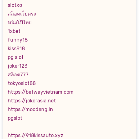
slotxo
สล็อตเว็บตรง
หนังโป๊ไทย
1xbet
funny18
kiss918
pg slot
joker123
สล็อต777
tokyoslot88
https://betwayvietnam.com
https://jokerasia.net
https://moodeng.in
pgslot
https://918kissauto.xyz