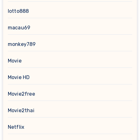
lotto888
macau69
monkey789
Movie
Movie HD
Movie2free
Movie2thai
Netflix