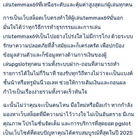
เล่นtemmax69ที่เหนือระดับและคุ้มค่าสูงสุดแก่ผู้เล่นทุกคน
การเป็นเว็บสล็อตเว็บตรงทำให้ผู้เล่นtemmax69มั่นอก
มั่นใจได้ว่าทุกวิธีการทำธุรกรรมและการเล่น
เกมtemmax69เป็นไปอย่างโปร่งใส ไม่มีการโกง ด้วยระบบ
รักษาความปลอดภัยที่ล้ำสมัยและก็เคร่งครัด เพื่อปกป้อง
ข้อมูลส่วนตัวและก็ข้อมูลทางด้านการเงินของผู้
เล่นpgslotทุกคน รวมทั้งระบบฝาก-ถอนที่สามารถทำ
รายการได้ในไม่กี่วินาที รองรับทุกวิถีทางไม่ว่าจะเป็นแบงค์
ชั้นนำหรือทรูมันนี่วอเลท ช่วยให้การเติมเงินและถอนผล
กำไรเป็นเรื่องง่ายรวมทั้งรวดเร็วทันใจ
ฉะนั้นไม่ว่าคุณจะเป็นคนไหน มือใหม่หรือมือเก๋า หากกำลัง
มองหาเว็บสล็อตที่มีความน่าไว้วางใจ ไม่เป็นอันตราย มีเกม
คุณภาพ โปรโมชั่นจัดเต็ม และการบริการที่สุดยอด pgslot
เป็นเว็บไซต์ที่ตอบปัญหาคุณได้ครบสมบูรณ์ที่สุดในปี 2025