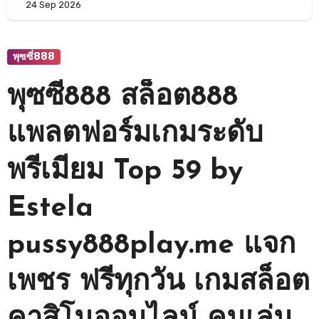
24 Sep 2026
พุซซี่888
พุซซี่888 สล็อต888
แพลตฟอร์มเกมระดับ
พรีเมียม Top 59 by
Estela
pussy888play.me แจก
เพชร ฟรีทุกวัน เกมสล็อต