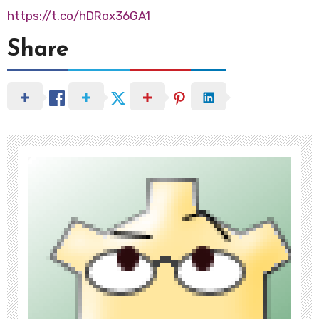
https://t.co/hDRox36GA1
Share