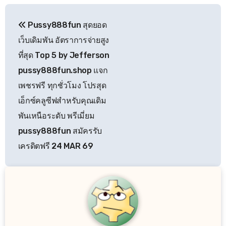
แนะแนว
Pussy888fun สุดยอด
เรื่อง
เว็บเดิมพัน อัตราการจ่ายสูง
ที่สุด Top 5 by Jefferson
pussy888fun.shop แจก
เพชรฟรี ทุกชั่วโมง โปรสุด
เอ็กซ์คลูซีฟสำหรับคุณเดิม
พันเหนือระดับ พรีเมี่ยม
pussy888fun สมัครรับ
เครดิตฟรี 24 MAR 69