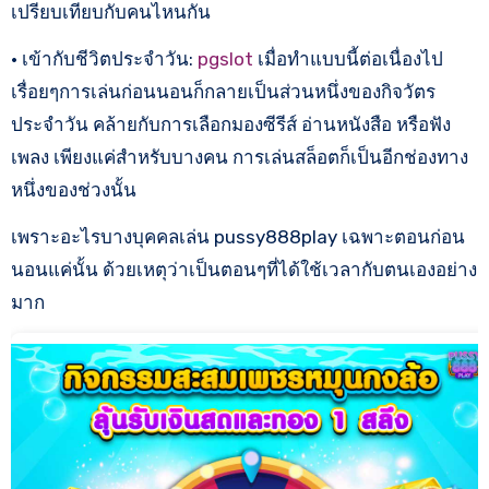
เปรียบเทียบกับคนไหนกัน
• เข้ากับชีวิตประจำวัน:
pgslot
เมื่อทำแบบนี้ต่อเนื่องไป
เรื่อยๆการเล่นก่อนนอนก็กลายเป็นส่วนหนึ่งของกิจวัตร
ประจำวัน คล้ายกับการเลือกมองซีรีส์ อ่านหนังสือ หรือฟัง
เพลง เพียงแค่สำหรับบางคน การเล่นสล็อตก็เป็นอีกช่องทาง
หนึ่งของช่วงนั้น
เพราะอะไรบางบุคคลเล่น pussy888play เฉพาะตอนก่อน
นอนแค่นั้น ด้วยเหตุว่าเป็นตอนๆที่ได้ใช้เวลากับตนเองอย่าง
มาก