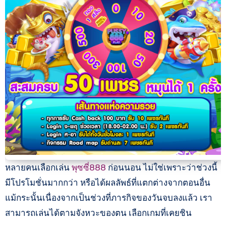
หลายคนเลือกเล่น
พุซซี่888
ก่อนนอน ไม่ใช่เพราะว่าช่วงนี้
มีโปรโมชั่นมากกว่า หรือได้ผลลัพธ์ที่แตกต่างจากตอนอื่น
แม้กระนั้นเนื่องจากเป็นช่วงที่ภารกิจของวันจบลงแล้ว เรา
สามารถเล่นได้ตามจังหวะของตน เลือกเกมที่เคยชิน