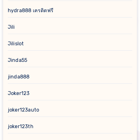
hydra888 เครดิตฟรี
Jili
Jilislot
Jinda55
jinda888
Joker123
joker123auto
joker123th