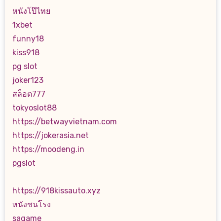
หนังโป๊ไทย
1xbet
funny18
kiss918
pg slot
joker123
สล็อต777
tokyoslot88
https://betwayvietnam.com
https://jokerasia.net
https://moodeng.in
pgslot
https://918kissauto.xyz
หนังชนโรง
sagame