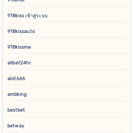
918kiss เข้าสู่ระบบ
918kissauto
918kissme
allbet24hr
alot666
ambking
bestbet
betway