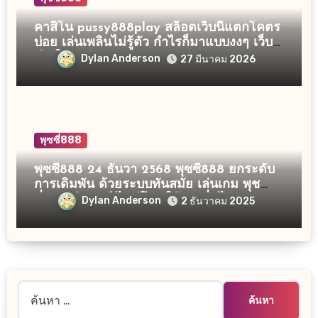
คาสิโน pussy888play สล็อตเว็บนี้แตกโคตร
บ่อย เล่นเพลินไม่รู้ตัว กำไรก็มาแบบงงๆ เว็บ
เปิดใหม่ pussy888play.win ทดลองเล่น Top
Dylan Anderson
27 มีนาคม 2026
94 by Randall 17 เว็บใหญ่ March 2569
พุซซี่888
พุซซี่888 24 ธันวา 2568 พุซซี่888 ยกระดับ
การเดิมพัน ด้วยระบบทันสมัย เล่นเกม พุช
ชี่888 เงินชัวร์ ไม่มีโกง ใช้งานลื่นไหล
Dylan Anderson
2 ธันวาคม 2025
มาตรฐานระดับโลก พุซซี่888 ทุกการเดิมพัน
ตรวจสอบได้จริง Top 20 by Cesar
pussy888win.fun
ค้นหา
สำหรับ: