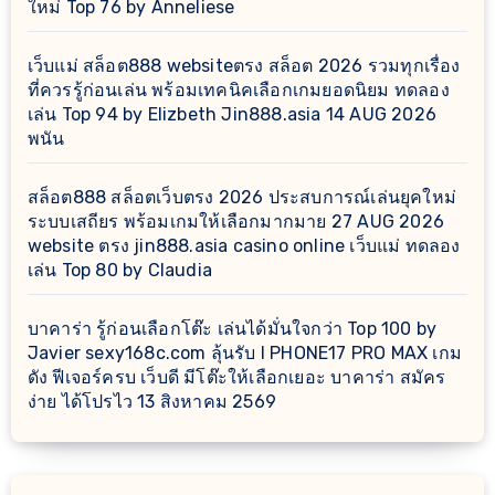
ใหม่ Top 76 by Anneliese
เว็บแม่ สล็อต888 websiteตรง สล็อต 2026 รวมทุกเรื่อง
ที่ควรรู้ก่อนเล่น พร้อมเทคนิคเลือกเกมยอดนิยม ทดลอง
เล่น Top 94 by Elizbeth Jin888.asia 14 AUG 2026
พนัน
สล็อต888 สล็อตเว็บตรง 2026 ประสบการณ์เล่นยุคใหม่
ระบบเสถียร พร้อมเกมให้เลือกมากมาย 27 AUG 2026
website ตรง jin888.asia casino online เว็บแม่ ทดลอง
เล่น Top 80 by Claudia
บาคาร่า รู้ก่อนเลือกโต๊ะ เล่นได้มั่นใจกว่า Top 100 by
Javier sexy168c.com ลุ้นรับ I PHONE17 PRO MAX เกม
ดัง ฟีเจอร์ครบ เว็บดี มีโต๊ะให้เลือกเยอะ บาคาร่า สมัคร
ง่าย ได้โปรไว 13 สิงหาคม 2569