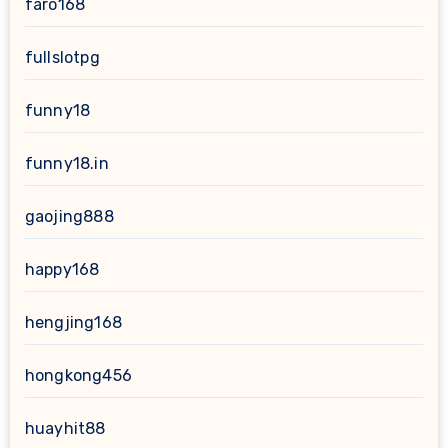
faro168
fullslotpg
funny18
funny18.in
gaojing888
happy168
hengjing168
hongkong456
huayhit88