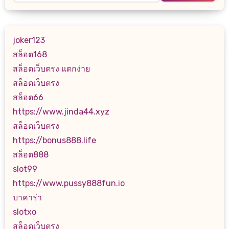
joker123
สล็อต168
สล็อตเว็บตรง แตกง่าย
สล็อตเว็บตรง
สล็อต66
https://www.jinda44.xyz
สล็อตเว็บตรง
https://bonus888.life
สล็อต888
slot99
https://www.pussy888fun.io
บาคาร่า
slotxo
สล็อตเว็บตรง