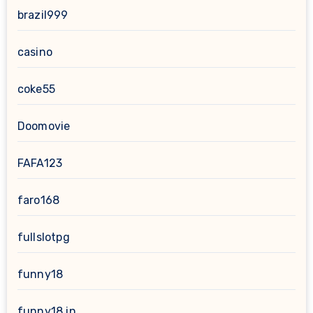
brazil999
casino
coke55
Doomovie
FAFA123
faro168
fullslotpg
funny18
funny18.in