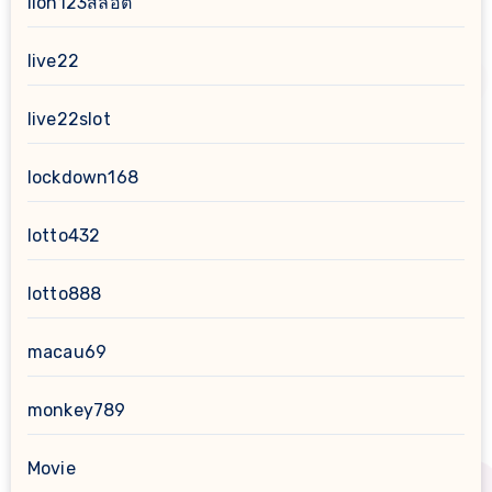
lion123สล็อต
live22
live22slot
lockdown168
lotto432
lotto888
macau69
monkey789
Movie