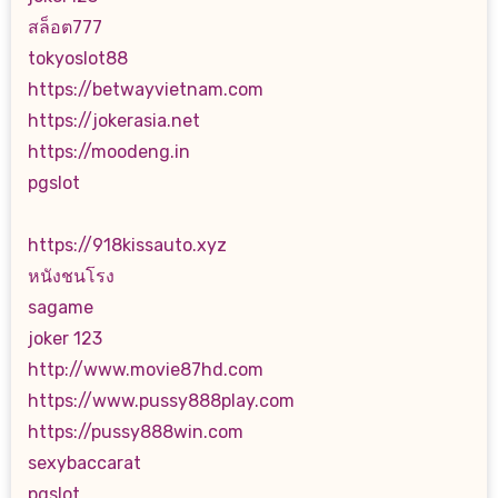
สล็อต777
tokyoslot88
https://betwayvietnam.com
https://jokerasia.net
https://moodeng.in
pgslot
https://918kissauto.xyz
หนังชนโรง
sagame
joker 123
http://www.movie87hd.com
https://www.pussy888play.com
https://pussy888win.com
sexybaccarat
pgslot