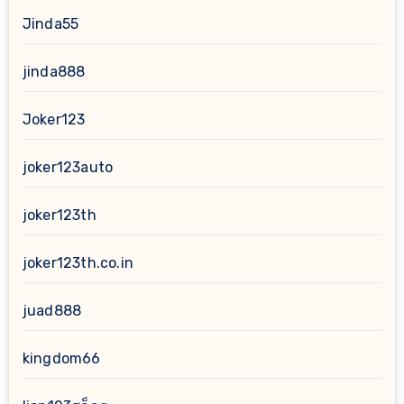
Jinda55
jinda888
Joker123
joker123auto
joker123th
joker123th.co.in
juad888
kingdom66