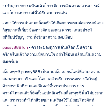
• ปรับอุบายการพนันแล้วก็การจัดการเงินตามสถานการณ์
และก็ประสบการณ์ที่ได้รับจากการเล่น
• อย่าให้การเล่นเกมสล็อตทำให้เกิดผลกระทบต่ออารมณ์และ
ก็สุขภาพที่เกี่ยวข้องทางจิตของคุณ ควรจะเล่นอย่างมี
สติสัมปชัญญะรวมทั้งรักษาความสงบเงียบ
pussy888fun
• ควรจะมองดูการเล่นสล็อตเป็นความ
ครึกครื้นแล้วก็ความเบิกบานใจ อย่าให้มันเปลี่ยนเป็นความ
ตึงเครียด
สล็อตพุซซี่ pussy888 เป็นเกมสล็อตออนไลน์ที่เสนอความ
สนุกสนานร่าเริงและก็โอกาสสำหรับการชนะรางวัลใหญ่
ด้วยกราฟิกที่งามและฟีเจอร์ที่นานาประการ การ
ดาวน์โหลดแล้วก็จัดตั้งแอปพลิเคชันสล็อตพุซซี่นั้นไม่ยุ่งยาก
และสามารถทำได้กล้วยๆผ่านเครื่องใช้ไม้สอยโทรศัพท์