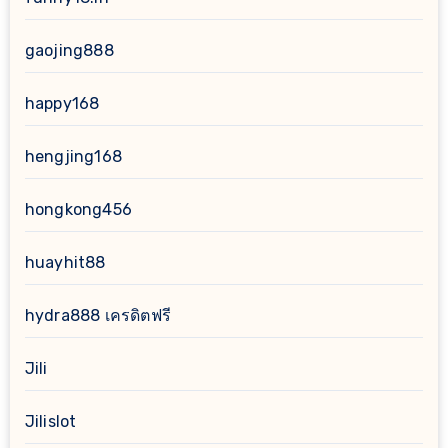
gaojing888
happy168
hengjing168
hongkong456
huayhit88
hydra888 เครดิตฟรี
Jili
Jilislot