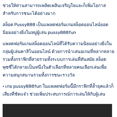
ช่วยให้ท่านสามารถเพลิดเพลินเจริญใจและก็เพิ่มโอกาส
สำหรับการชนะได้อย่างมาก
สล็อต Pussy888 เป็นแพลตฟอร์มเกมสล็อตออนไลน์ยอด
นิยมอย่างยิ่งในหมู่ผู้เล่น pussy888fun
แพลตฟอร์มเกมสล็อตออนไลน์ที่ได้รับความนิยมอย่างยิ่งใน
กลุ่มผู้เล่นคาสิโนออนไลน์ ด้วยการนำเสนอเกมที่หลากหลาย
รวมทั้งกราฟิกที่สวยรวมทั้งระบบการเล่นที่ทันสมัย สล็อต
พุซซี่ได้กลายเป็นหนึ่งในตัวเลือกที่หลายคนเลือกเล่นเพื่อ
ความสนุกสนานรวมทั้งการชนะรางวัล
• เกม pussy888fun ในแพลตฟอร์มนี้มีกราฟิกที่ล้ำยุคแล้วก็
เสียงที่ชัดแจ๋ว ช่วยเพิ่มประสบการณ์การเล่นให้กับผู้เล่น