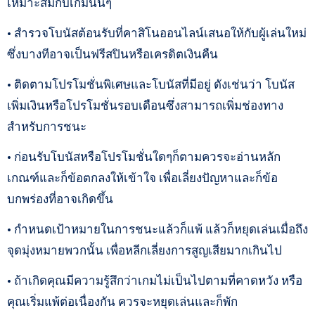
เหมาะสมกับเกมนั้นๆ
• สำรวจโบนัสต้อนรับที่คาสิโนออนไลน์เสนอให้กับผู้เล่นใหม่
ซึ่งบางทีอาจเป็นฟรีสปินหรือเครดิตเงินคืน
• ติดตามโปรโมชั่นพิเศษและโบนัสที่มีอยู่ ดังเช่นว่า โบนัส
เพิ่มเงินหรือโปรโมชั่นรอบเดือนซึ่งสามารถเพิ่มช่องทาง
สำหรับการชนะ
• ก่อนรับโบนัสหรือโปรโมชั่นใดๆก็ตามควรจะอ่านหลัก
เกณฑ์และก็ข้อตกลงให้เข้าใจ เพื่อเลี่ยงปัญหาและก็ข้อ
บกพร่องที่อาจเกิดขึ้น
• กำหนดเป้าหมายในการชนะแล้วก็แพ้ แล้วก็หยุดเล่นเมื่อถึง
จุดมุ่งหมายพวกนั้น เพื่อหลีกเลี่ยงการสูญเสียมากเกินไป
• ถ้าเกิดคุณมีความรู้สึกว่าเกมไม่เป็นไปตามที่คาดหวัง หรือ
คุณเริ่มแพ้ต่อเนื่องกัน ควรจะหยุดเล่นและก็พัก