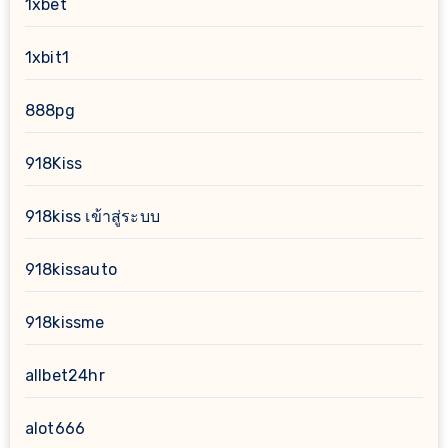
1xbet
1xbit1
888pg
918Kiss
918kiss เข้าสู่ระบบ
918kissauto
918kissme
allbet24hr
alot666