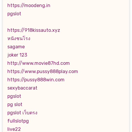
https://moodeng.in
pgslot
https://918kissauto.xyz
หนังชนโรง
sagame
joker 123
http://www.movie87hd.com
https://www.pussy888play.com
https://pussy888win.com
sexybaccarat
pgslot
pg slot
pgslot เว็บตรง
fullslotpg
live22