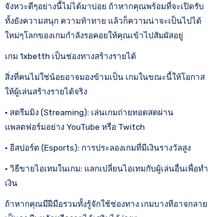
จังหวะดีๆอย่างนี้ไม่ได้มาบ่อย ถ้าหากคุณพร้อมที่จะเปิดรับ
ทั้งยังความสนุก ความท้าทาย แล้วก็ความน่าจะเป็นไปได้
ใหม่ๆโลกของเกมกำลังรอคอยให้คุณเข้าไปสัมผัสอยู่
เกม 1xbetth เป็นช่องทางสร้างรายได้
สิ่งที่คนไม่ใช่น้อยอาจมองข้ามเป็น เกมในขณะนี้ให้โอกาส
ให้ผู้เล่นสร้างรายได้จริง
• สตรีมมิง (Streaming): เล่นเกมถ่ายทอดสดผ่าน
แพลตฟอร์มอย่าง YouTube หรือ Twitch
• อีสปอร์ต (Esports): การประลองเกมที่มีเงินรางวัลสูง
• วิธีขายไอเทมในเกม: แลกเปลี่ยนไอเทมกับผู้เล่นอื่นเพื่อทำ
เงิน
ถ้าหากคุณมีฝีมือรวมทั้งรู้จักใช้ช่องทาง เกมบางทีอาจกลาย