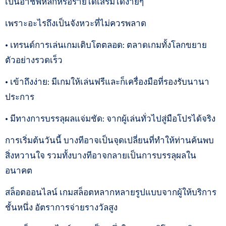
เป็นอาชีพหลักหรือรายได้เสริมได้ง่ายๆ
เพราะอะไรถึงเป็นจังหวะที่ไม่ควรพลาด
• เทรนด์การเล่นเกมเติบโตตลอด: ตลาดเกมทั้งโลกขยาย
ตัวอย่างรวดเร็ว
• เข้าถึงง่าย: มีเกมให้เล่นฟรีและก็เครื่องมือที่รองรับนานา
ประการ
• มีทางการบรรลุผลแจ่มชัด: จากผู้เล่นทั่วไปสู่มือโปรได้จริง
การเริ่มต้นวันนี้ บางทีอาจเป็นจุดเปลี่ยนที่ทำให้ท่านค้นพบ
สิ่งหวานใจ รวมทั้งบางทีอาจกลายเป็นการบรรลุผลใน
อนาคต
สล็อตออนไลน์ เกมสล็อตหลากหลายรูปแบบจากผู้ให้บริการ
ชั้นหนึ่ง อัตราการจ่ายรางวัลสูง