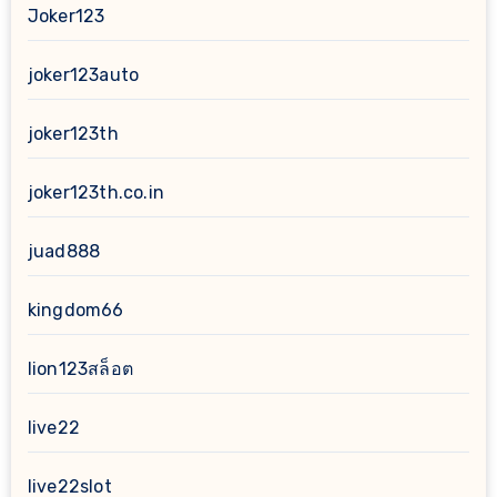
Joker123
joker123auto
joker123th
joker123th.co.in
juad888
kingdom66
lion123สล็อต
live22
live22slot