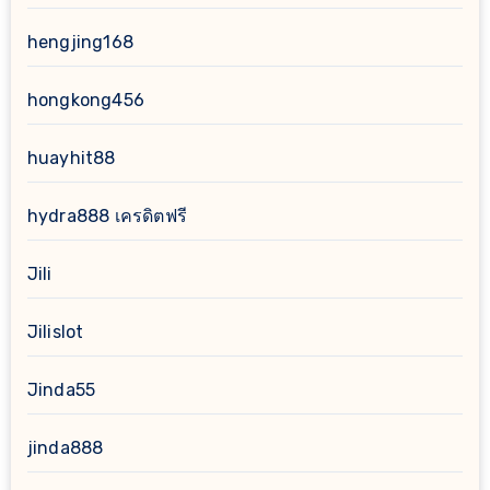
hengjing168
hongkong456
huayhit88
hydra888 เครดิตฟรี
Jili
Jilislot
Jinda55
jinda888