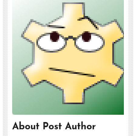
About Post Author