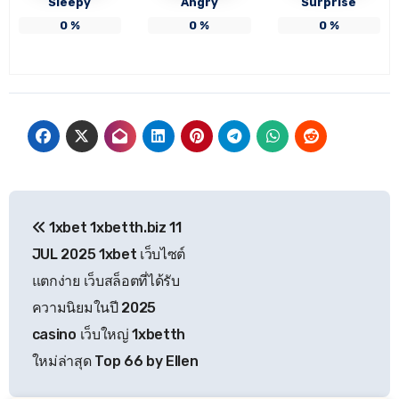
Sleepy
Angry
Surprise
0
%
0
%
0
%
แนะแนว
1xbet 1xbetth.biz 11
เรื่อง
JUL 2025 1xbet เว็บไซต์
แตกง่าย เว็บสล็อตที่ได้รับ
ความนิยมในปี 2025
casino เว็บใหญ่ 1xbetth
ใหม่ล่าสุด Top 66 by Ellen