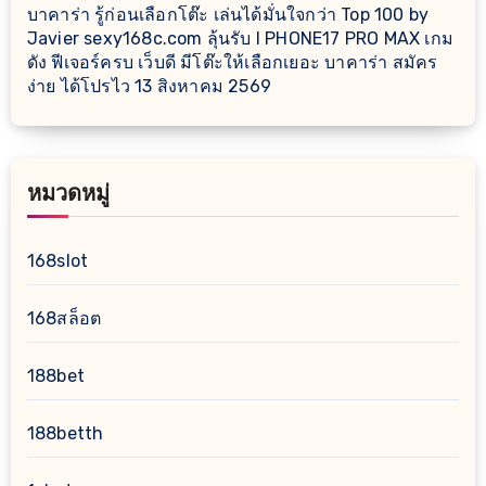
บาคาร่า รู้ก่อนเลือกโต๊ะ เล่นได้มั่นใจกว่า Top 100 by
Javier sexy168c.com ลุ้นรับ I PHONE17 PRO MAX เกม
ดัง ฟีเจอร์ครบ เว็บดี มีโต๊ะให้เลือกเยอะ บาคาร่า สมัคร
ง่าย ได้โปรไว 13 สิงหาคม 2569
หมวดหมู่
168slot
168สล็อต
188bet
188betth