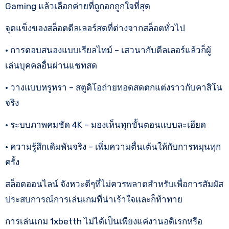
Gaming แล้วเลือกค่ายที่ถูกอกถูกใจที่สุด
จุดแข็งของสล็อตดีลเลอร์สดที่ต่างจากสล็อตทั่วไป
• การตอบสนองแบบเรียลไทม์ – เสวนากับดีลเลอร์แล้วก็ผู้
เล่นบุคคลอื่นผ่านแชทสด
• วางแบบหรูหรา – สตูดิโอถ่ายทอดสดตกแต่งราวกับคาสิโน
จริง
• ระบบภาพคมชัด 4K – มองเห็นทุกขั้นตอนแบบละเอียด
• ความรู้สึกเดิมพันจริง – เพิ่มความตื่นเต้นให้กับการหมุนทุก
ครั้ง
สล็อตออนไลน์ จังหวะดีๆที่ไม่ควรพลาดสำหรับเพื่อการสัมผัส
ประสบการณ์การเล่นเกมที่น่าเร้าใจและก็ท้าทาย
การเล่นเกม 1xbetth ไม่ได้เป็นเพียงแค่งานอดิเรกหรือ