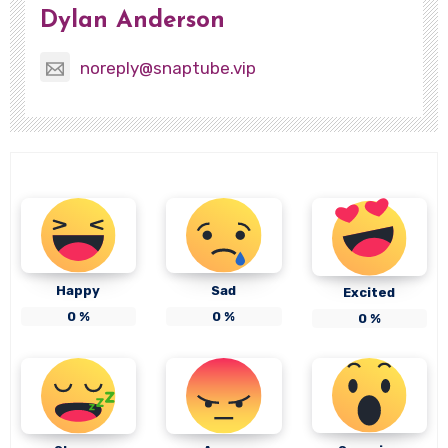
Dylan Anderson
noreply@snaptube.vip
Happy
Sad
Excited
0
%
0
%
0
%