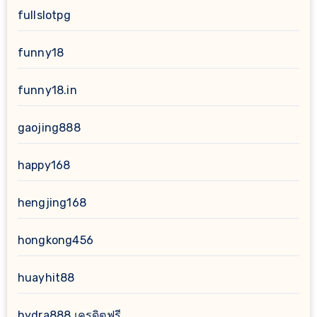
fullslotpg
funny18
funny18.in
gaojing888
happy168
hengjing168
hongkong456
huayhit88
hydra888 เครดิตฟรี