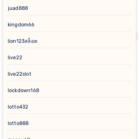
juad888
kingdom66
lion123สล็อต
live22
live22slot
lockdown168
lotto432
lotto888