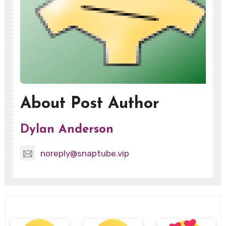
About Post Author
Dylan Anderson
noreply@snaptube.vip