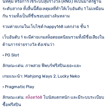
นที่คุ้ม หรือการใช้ระบบสุ่มรางวัล (RNG) ที่เป็นมาตรฐาน
ระดับสากล ทั้งสิ้นนี้คือเหตุผลที่ทำให้เว็บอันดับ 1 ไม่เหมือน
กัน รวมทั้งเป็นที่ชื่นชอบอย่างล้นหลาม
รวมค่ายเกมในเว็บไซต์ happy168 แตกง่าย ชั้น 1
เว็บอันดับ 1 จะมีค่ายเกมสล็อตยอดนิยมรวมทั้งมีชื่อเสียงใน
ด้านการจ่ายรางวัล ดังเช่นว่า
• PG Slot
ลักษณะเด่น: ภาพสวย ฟีพบร์ฟรีสปินเยอะแยะ
เกมแนะนำ: Mahjong Ways 2, Lucky Neko
• Pragmatic Play
ลักษณะเด่น:
สล็อต168
โบนัสแตกหนัก และมีระบบระเบียบ
ซื้อฟรีสปิน