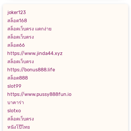
joker123
สล็อต168
สล็อตเว็บตรง แตกง่าย
สล็อตเว็บตรง
สล็อต66
https://www.jinda44.xyz
สล็อตเว็บตรง
https://bonus888.life
สล็อต888
slot99
https://www.pussy888fun.io
บาคาร่า
slotxo
สล็อตเว็บตรง
หนังโป๊ไทย