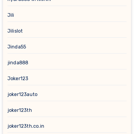
Jili
Jilislot
Jinda55
jinda888
Joker123
joker123auto
joker123th
joker123th.co.in