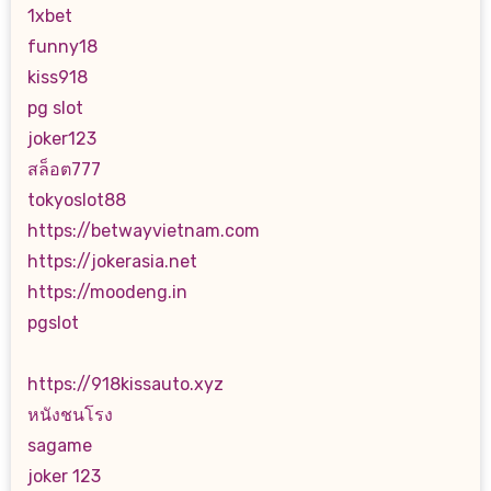
1xbet
funny18
kiss918
pg slot
joker123
สล็อต777
tokyoslot88
https://betwayvietnam.com
https://jokerasia.net
https://moodeng.in
pgslot
https://918kissauto.xyz
หนังชนโรง
sagame
joker 123