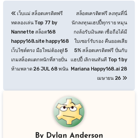
แนะแนว
เว็บแม่ สล็อตเครดิตฟรี
สล็อตเครดิตฟรี ลงทุนที่นี่
เรื่อง
ทดลองเล่น Top 77 by
นักลงทุนแฮปปี้ทุกราย หมุน
Nannette สล็อต168
กงล้อรับเงินสด เชื่อถือได้มี
happy168.site happy168
ใบเซอร์รับรอง คืนยอดเสีย
เว็บไซต์ตรง มือใหม่ต้องดู! 5
5% สล็อตเครดิตฟรี ปั่นกับ
เกมสล็อตแตกหนักที่สายปั่น
แฮปปี้ เลิกจนทันที Top 1 by
ห้ามพลาด 26 JUL 68 พนัน
Mariana Happy168.ai 28
เมษายน 26
By
Dylan Anderson