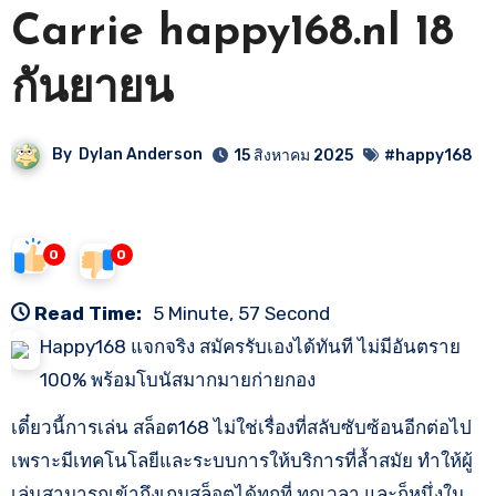
Carrie happy168.nl 18
กันยายน
By
Dylan Anderson
15 สิงหาคม 2025
#happy168
0
0
Read Time:
5 Minute, 57 Second
Happy168 แจกจริง สมัครรับเองได้ทันที ไม่มีอันตราย
100% พร้อมโบนัสมากมายก่ายกอง
เดี๋ยวนี้การเล่น สล็อต168 ไม่ใช่เรื่องที่สลับซับซ้อนอีกต่อไป
เพราะมีเทคโนโลยีและระบบการให้บริการที่ล้ำสมัย ทำให้ผู้
เล่นสามารถเข้าถึงเกมสล็อตได้ทุกที่ ทุกเวลา และก็หนึ่งใน