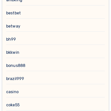
bestbet
betway
bh99
bkkwin
bonus888
brazil999
casino
coke55