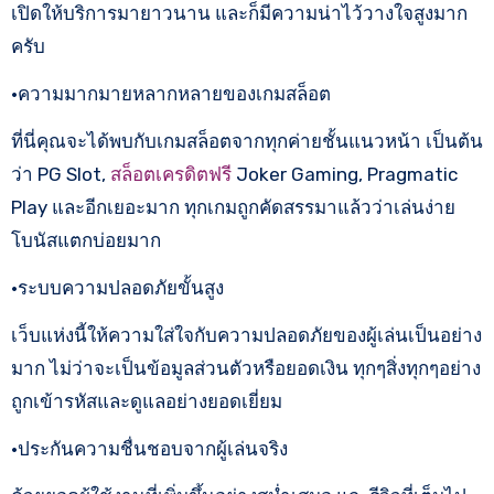
เปิดให้บริการมายาวนาน และก็มีความน่าไว้วางใจสูงมาก
ครับ
•ความมากมายหลากหลายของเกมสล็อต
ที่นี่คุณจะได้พบกับเกมสล็อตจากทุกค่ายชั้นแนวหน้า เป็นต้น
ว่า PG Slot,
สล็อตเครดิตฟรี
Joker Gaming, Pragmatic
Play และอีกเยอะมาก ทุกเกมถูกคัดสรรมาแล้วว่าเล่นง่าย
โบนัสแตกบ่อยมาก
•ระบบความปลอดภัยขั้นสูง
เว็บแห่งนี้ให้ความใส่ใจกับความปลอดภัยของผู้เล่นเป็นอย่าง
มาก ไม่ว่าจะเป็นข้อมูลส่วนตัวหรือยอดเงิน ทุกๆสิ่งทุกๆอย่าง
ถูกเข้ารหัสและดูแลอย่างยอดเยี่ยม
•ประกันความชื่นชอบจากผู้เล่นจริง