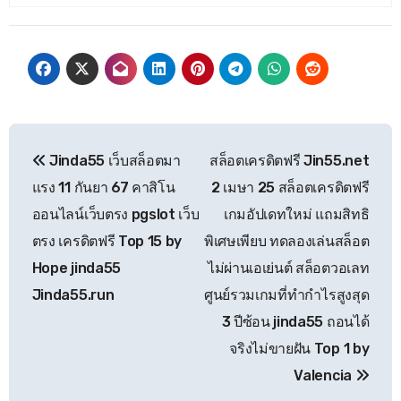
แนะแนว
Jinda55 เว็บสล็อตมา
สล็อตเครดิตฟรี Jin55.net
เรื่อง
แรง 11 กันยา 67 คาสิโน
2 เมษา 25 สล็อตเครดิตฟรี
ออนไลน์เว็บตรง pgslot เว็บ
เกมอัปเดทใหม่ แถมสิทธิ
ตรง เครดิตฟรี Top 15 by
พิเศษเพียบ ทดลองเล่นสล็อต
Hope jinda55
ไม่ผ่านเอเย่นต์ สล็อตวอเลท
Jinda55.run
ศูนย์รวมเกมที่ทำกำไรสูงสุด
3 ปีซ้อน jinda55 ถอนได้
จริงไม่ขายฝัน Top 1 by
Valencia