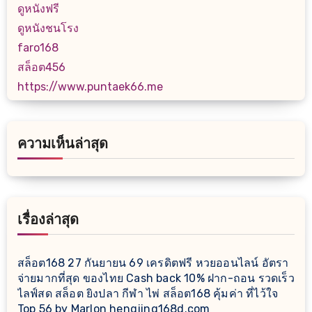
ดูหนังฟรี
ดูหนังชนโรง
faro168
สล็อต456
https://www.puntaek66.me
ความเห็นล่าสุด
เรื่องล่าสุด
สล็อต168 27 กันยายน 69 เครดิตฟรี หวยออนไลน์ อัตรา
จ่ายมากที่สุด ของไทย Cash back 10% ฝาก-ถอน รวดเร็ว
ไลฟ์สด สล็อต ยิงปลา กีฬา ไพ่ สล็อต168 คุ้มค่า ที่ไว้ใจ
Top 56 by Marlon hengjing168d.com