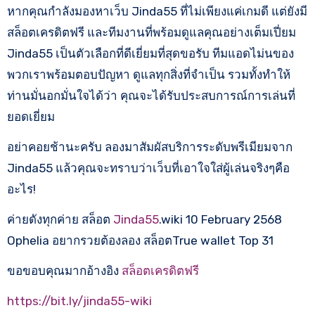
หากคุณกำลังมองหาเว็บ Jinda55 ที่ไม่เพียงแค่เกมดี แต่ยังมี
สล็อตเครดิตฟรี และทีมงานที่พร้อมดูแลคุณอย่างเต็มเปี่ยม
Jinda55 เป็นตัวเลือกที่ดีเยี่ยมที่สุดขอรับ ทีมแอดไม่นของ
พวกเราพร้อมตอบปัญหา ดูแลทุกสิ่งที่จำเป็น รวมทั้งทำให้
ท่านมั่นอกมั่นใจได้ว่า คุณจะได้รับประสบการณ์การเล่นที่
ยอดเยี่ยม
อย่าคอยช้านะครับ ลองมาสัมผัสบริการระดับพรีเมียมจาก
Jinda55 แล้วคุณจะทราบว่าเว็บที่เอาใจใส่ผู้เล่นจริงๆคือ
อะไร!
ค่ายดังทุกค่าย สล็อต
Jinda55
.wiki 10 February 2568
Ophelia อยากรวยต้องลอง สล็อตTrue wallet Top 31
ขอขอบคุณมากอ้างอิง
สล็อตเครดิตฟรี
https://bit.ly/jinda55-wiki