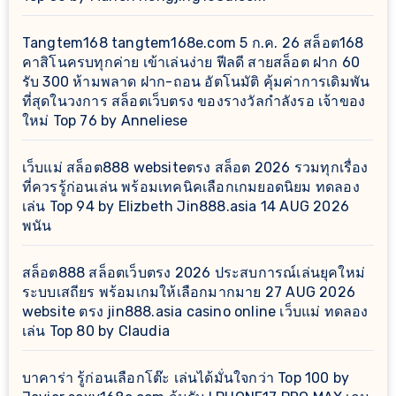
Tangtem168 tangtem168e.com 5 ก.ค. 26 สล็อต168
คาสิโนครบทุกค่าย เข้าเล่นง่าย ฟีลดี สายสล็อต ฝาก 60
รับ 300 ห้ามพลาด ฝาก-ถอน อัตโนมัติ คุ้มค่าการเดิมพัน
ที่สุดในวงการ สล็อตเว็บตรง ของรางวัลกำลังรอ เจ้าของ
ใหม่ Top 76 by Anneliese
เว็บแม่ สล็อต888 websiteตรง สล็อต 2026 รวมทุกเรื่อง
ที่ควรรู้ก่อนเล่น พร้อมเทคนิคเลือกเกมยอดนิยม ทดลอง
เล่น Top 94 by Elizbeth Jin888.asia 14 AUG 2026
พนัน
สล็อต888 สล็อตเว็บตรง 2026 ประสบการณ์เล่นยุคใหม่
ระบบเสถียร พร้อมเกมให้เลือกมากมาย 27 AUG 2026
website ตรง jin888.asia casino online เว็บแม่ ทดลอง
เล่น Top 80 by Claudia
บาคาร่า รู้ก่อนเลือกโต๊ะ เล่นได้มั่นใจกว่า Top 100 by