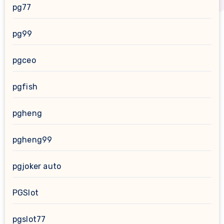
pg77
pg99
pgceo
pgfish
pgheng
pgheng99
pgjoker auto
PGSlot
pgslot77