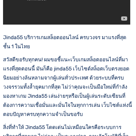
Jinda55 บริการเกมสล็อตออนไลน์ ครบวงจร มาแรงที่สุด
ชั้น 1 ในไทย
สวัสดีขอรับทุกคน! ผมขอชี้แนะเว็บเกมสล็อตออนไลน์ที่มา
แรงที่สุดตอนนี้ มันก็คือ jinda55 เว็บไซต์สล็อตเว็บตรงยอด
นิยมอย่างล้นหลามจากผู้เล่นทั่วประเทศ ด้วยระบบที่ครบ
วงจรรวมทั้งล้ำยุคมากที่สุด ไม่ว่าคุณจะเป็นมือใหม่ที่กำลัง
มองหาเกม Jinda55 เล่นง่ายๆหรือเป็นผู้เล่นระดับเซียนที่
ต้องการความเชื่อมั่นและมั่นใจในทุกการเล่น เว็บไซต์แห่งนี้
ตอบปัญหาครบทุกความจำเป็นขอรับ
สิ่งที่ทำให้ Jinda55 โดดเด่นไม่เหมือนใครคือระบบการ