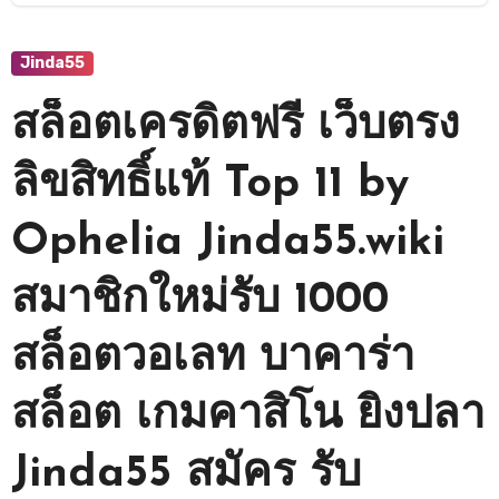
Jinda55
สล็อตเครดิตฟรี เว็บตรง
ลิขสิทธิ์แท้ Top 11 by
Ophelia Jinda55.wiki
สมาชิกใหม่รับ 1000
สล็อตวอเลท บาคาร่า
สล็อต เกมคาสิโน ยิงปลา
Jinda55 สมัคร รับ