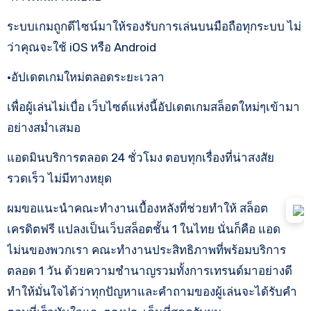
ระบบเกมถูกดีไซน์มาให้รองรับการเล่นบนมือถือทุกระบบ ไม่
ว่าคุณจะใช้ iOS หรือ Android
•อัปเดตเกมใหม่ตลอดระยะเวลา
เพื่อผู้เล่นไม่เบื่อ เว็บไซต์แห่งนี้อัปเดตเกมสล็อตใหม่ๆเข้ามา
อย่างสม่ำเสมอ
แอดมินบริการตลอด 24 ชั่วโมง ตอบทุกเรื่องที่น่าสงสัย
รวดเร็ว ไม่มีทางหยุด
ผมขอแนะนำคณะทำงานเบื้องหลังที่ช่วยทำให้ สล็อต
เครดิตฟรี แปลงเป็นเว็บสล็อตชั้น 1 ในไทย นั่นก็คือ แอด
ไม่นของพวกเรา คณะทำงานประสิทธิภาพที่พร้อมบริการ
ตลอด 1 วัน ด้วยความชำนาญรวมทั้งการเทรนด์มาอย่างดี
ทำให้มั่นใจได้ว่าทุกปัญหาและคำถามของผู้เล่นจะได้รับคำ