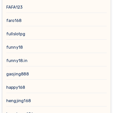
FAFA123
faro168
fullslotpg
funny18
funny18.in
gaojing888
happy168
hengjing168