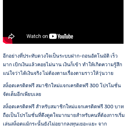
อีกอย่างที่ประทับดวงใจเป็นระบบฝาก-ถอนอัตโนมัติ เร็ว
มาก เบิกเงินแล้วคอยไม่นาน เงินก็เข้า ทำให้เกิดความรู้สึก
แน่ใจว่าได้เงินจริง ไม่ต้องตามเรื่องตามราวให้วุ่นวาย
สล็อตเครดิตฟรี สมาชิกใหม่แจกเครดิตฟรี 300 โปรโมชั่น
จัดเต็มอีกเพียบเลย
สล็อตเครดิตฟรี สำหรับสมาชิกใหม่แจกเครดิตฟรี 300 บาท
ถือเป็นโปรโมชั่นที่ดึงดูดใจมากมายสำหรับคนที่ต้องการเริ่ม
เล่นสล็อตแม้กระนั้นยังไม่อยากลงทุนเยอะแยะ จาก