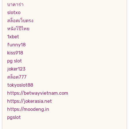
บาคาร่า
slotxo
สล็อตเว็บตรง
หนังโป๊ไทย
1xbet
funny18
kiss918
pg slot
joker123
สล็อต777
tokyoslot88
https://betwayvietnam.com
https://jokerasia.net
https://moodeng.in
pgslot