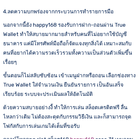
4.ลดความบกพร่องจากกระบวนการทำรายการมือ
นอกจากนี้ยัง happy168 รองรับการฝาก-ถอนผ่าน True
Wallet ทำให้สบายมากมายสำหรับคนที่ไม่อยากใช้บัญชี
ธนาคาร แค่มีโทรศัพท์มือถือก็จัดแจงทุกสิ่งได้ เหมาะสมกับ
คนที่อยากได้ความรวดเร็วรวมทั้งความเป็นส่วนตัวเพิ่มขึ้น
เรื่อยๆ
ขั้นตอนก็ไม่สลับซับซ้อน เข้าเมนูฝากหรือถอน เลือกช่องทาง
True Wallet ใส่จำนวนเงิน ยืนยันรายการ เป็นอันเสร็จ
เรียบร้อย ระบบจะประเมินผลให้อัตโนมัติ
ด้วยความสบายอย่างงี้ ทำให้การเล่น สล็อตเครดิตฟรี ลื่น
ไหลกว่าเดิม ไม่ต้องสะดุดกับกรรมวิธีเงิน และก็สามารถจุด
โฟกัสกับการเล่นเกมได้เต็มที่ขอรับ