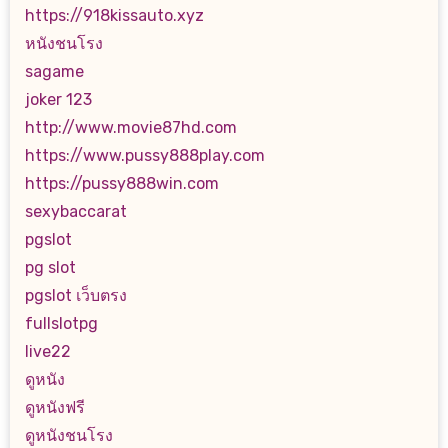
https://918kissauto.xyz
หนังชนโรง
sagame
joker 123
http://www.movie87hd.com
https://www.pussy888play.com
https://pussy888win.com
sexybaccarat
pgslot
pg slot
pgslot เว็บตรง
fullslotpg
live22
ดูหนัง
ดูหนังฟรี
ดูหนังชนโรง