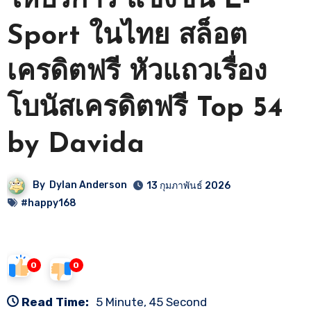
ให้บริการ แข่งขัน E-
Sport ในไทย สล็อต
เครดิตฟรี หัวแถวเรื่อง
โบนัสเครดิตฟรี Top 54
by Davida
By
Dylan Anderson
13 กุมภาพันธ์ 2026
#happy168
0
0
Read Time:
5 Minute, 45 Second