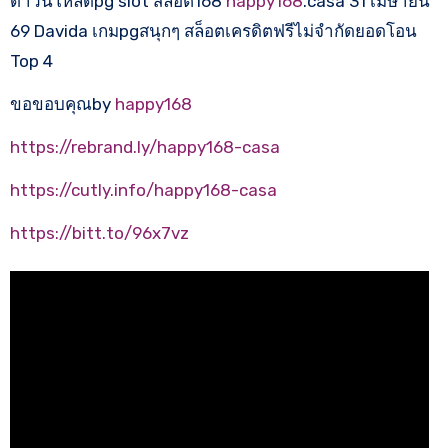
ดาวน์โหลดpg slot สล็อต168
happy168
.casa 31 เมษายน
69 Davida เกมpgสนุกๆ สล็อตเครดิตฟรีไม่จำกัดยอดโอน
Top 4
ขอขอบคุณby
happy168
https://rebrand.ly/happy168-casa
https://cutly.info/happy168-casa
https://bitt.to/96x7vz