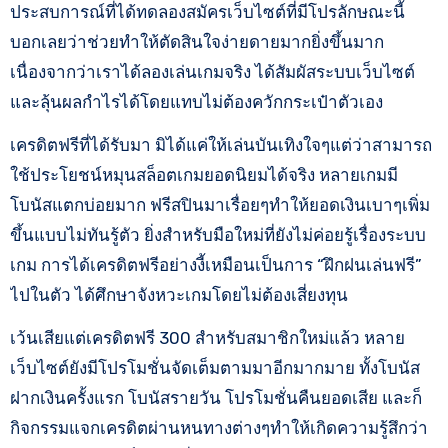
ประสบการณ์ที่ได้ทดลองสมัครเว็บไซต์ที่มีโปรลักษณะนี้
บอกเลยว่าช่วยทำให้ตัดสินใจง่ายดายมากยิ่งขึ้นมาก
เนื่องจากว่าเราได้ลองเล่นเกมจริง ได้สัมผัสระบบเว็บไซต์
และลุ้นผลกำไรได้โดยแทบไม่ต้องควักกระเป๋าตัวเอง
เครดิตฟรีที่ได้รับมา มิได้แค่ให้เล่นบันเทิงใจๆแต่ว่าสามารถ
ใช้ประโยชน์หมุนสล็อตเกมยอดนิยมได้จริง หลายเกมมี
โบนัสแตกบ่อยมาก ฟรีสปินมาเรื่อยๆทำให้ยอดเงินเบาๆเพิ่ม
ขึ้นแบบไม่ทันรู้ตัว ยิ่งสำหรับมือใหม่ที่ยังไม่ค่อยรู้เรื่องระบบ
เกม การได้เครดิตฟรีอย่างงี้เหมือนเป็นการ “ฝึกฝนเล่นฟรี”
ไปในตัว ได้ศึกษาจังหวะเกมโดยไม่ต้องเสี่ยงทุน
เว้นเสียแต่เครดิตฟรี 300 สำหรับสมาชิกใหม่แล้ว หลาย
เว็บไซต์ยังมีโปรโมชั่นจัดเต็มตามมาอีกมากมาย ทั้งโบนัส
ฝากเงินครั้งแรก โบนัสรายวัน โปรโมชั่นคืนยอดเสีย และก็
กิจกรรมแจกเครดิตผ่านหนทางต่างๆทำให้เกิดความรู้สึกว่า