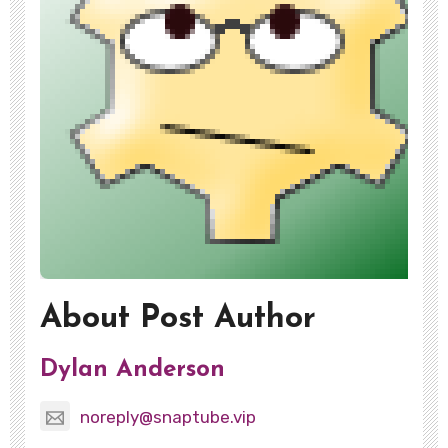
About Post Author
Dylan Anderson
noreply@snaptube.vip