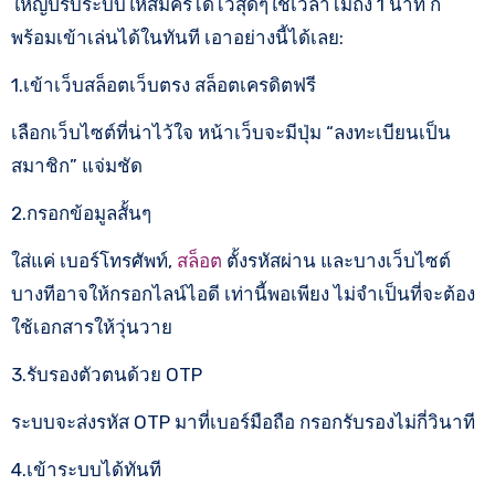
ใหญ่ปรับระบบให้สมัครได้ไวสุดๆใช้เวลาไม่ถึง 1 นาที ก็
พร้อมเข้าเล่นได้ในทันที เอาอย่างนี้ได้เลย:
1.เข้าเว็บสล็อตเว็บตรง สล็อตเครดิตฟรี
เลือกเว็บไซต์ที่น่าไว้ใจ หน้าเว็บจะมีปุ่ม “ลงทะเบียนเป็น
สมาชิก” แจ่มชัด
2.กรอกข้อมูลสั้นๆ
ใส่แค่ เบอร์โทรศัพท์,
สล็อต
ตั้งรหัสผ่าน และบางเว็บไซต์
บางทีอาจให้กรอกไลน์ไอดี เท่านี้พอเพียง ไม่จำเป็นที่จะต้อง
ใช้เอกสารให้วุ่นวาย
3.รับรองตัวตนด้วย OTP
ระบบจะส่งรหัส OTP มาที่เบอร์มือถือ กรอกรับรองไม่กี่วินาที
4.เข้าระบบได้ทันที