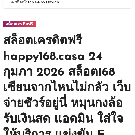
เครดิตฟรี Top 54 by Davida
สล็อตเครดิตฟรี
สล็อตเครดิตฟรี
happy168.casa 24
กุมภา 2026 สล็อต168
เซียนจากไหนไม่กลัว เว็บ
จ่ายชัวร์อยู่นี่ หมุนกงล้อ
รับเงินสด แอดมิน ใส่ใจ