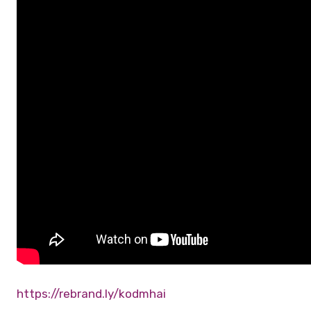
https://rebrand.ly/kodmhai