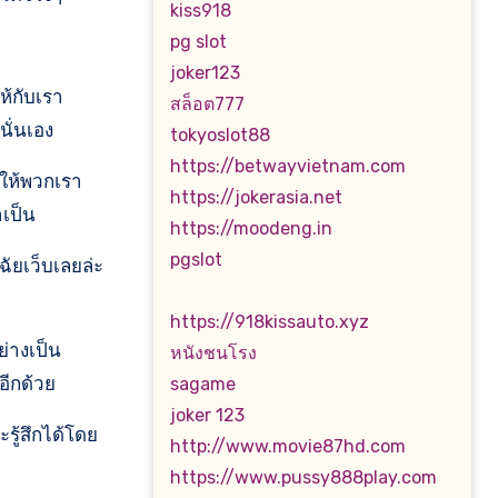
kiss918
pg slot
joker123
ห้กับเรา
สล็อต777
นั่นเอง
tokyoslot88
https://betwayvietnam.com
ผลให้พวกเรา
https://jokerasia.net
ำเป็น
https://moodeng.in
pgslot
ฉัยเว็บเลยล่ะ
https://918kissauto.xyz
่างเป็น
หนังชนโรง
อีกด้วย
sagame
joker 123
รู้สึกได้โดย
http://www.movie87hd.com
https://www.pussy888play.com