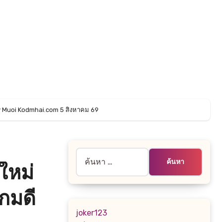
84 by Muoi Kodmhai.com 5 สิงหาคม 69
ค้นหา
สำหรับ:
ใหม่
กมดี
joker123