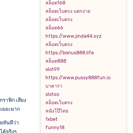
สล็อต168
สล็อตเว็บตรง แตกง่าย
สล็อตเว็บตรง
สล็อต66
https://www.jinda44.xyz
สล็อตเว็บตรง
https://bonus888.life
สล็อต888
slot99
https://www.pussy888fun.io
บาคาร่า
slotxo
กราฟิก เสียง
สล็อตเว็บตรง
ๆเยอะมาก
หนังโป๊ไทย
1xbet
ยทันทีว่า
funny18
ได้จริงๆ