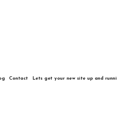
og
Contact
Lets get your new site up and runni