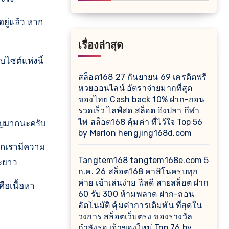
ยู่แล้ว หาก
เรื่องล่าสุด
ไซต์แห่งนี้
สล็อต168 27 กันยายน 69 เครดิตฟรี
หวยออนไลน์ อัตราจ่ายมากที่สุด
ของไทย Cash back 10% ฝาก-ถอน
รวดเร็ว ไลฟ์สด สล็อต ยิงปลา กีฬา
ไพ่ สล็อต168 คุ้มค่า ที่ไว้ใจ Top 56
คัญมากนะครับ
by Marlon hengjing168d.com
พวกเรามีความ
Tangtem168 tangtem168e.com 5
ยะยาว
ก.ค. 26 สล็อต168 คาสิโนครบทุก
ค่าย เข้าเล่นง่าย ฟีลดี สายสล็อต ฝาก
คือเนื้อหา
60 รับ 300 ห้ามพลาด ฝาก-ถอน
อัตโนมัติ คุ้มค่าการเดิมพัน ที่สุดใน
วงการ สล็อตเว็บตรง ของรางวัล
กำลังรอ เจ้าของใหม่ Top 76 by