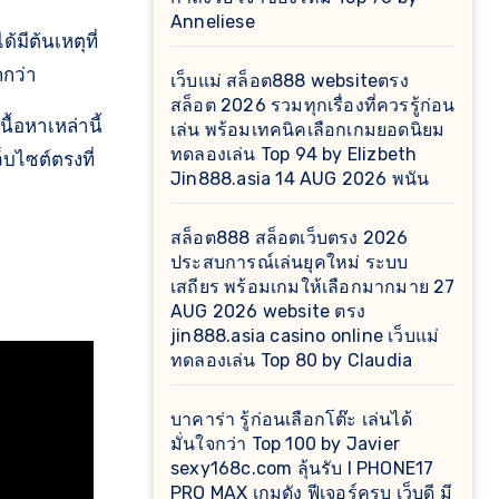
Anneliese
มีต้นเหตุที่
กกว่า
เว็บแม่ สล็อต888 websiteตรง
สล็อต 2026 รวมทุกเรื่องที่ควรรู้ก่อน
ื้อหาเหล่านี้
เล่น พร้อมเทคนิคเลือกเกมยอดนิยม
ทดลองเล่น Top 94 by Elizbeth
็บไซต์ตรงที่
Jin888.asia 14 AUG 2026 พนัน
สล็อต888 สล็อตเว็บตรง 2026
ประสบการณ์เล่นยุคใหม่ ระบบ
เสถียร พร้อมเกมให้เลือกมากมาย 27
AUG 2026 website ตรง
jin888.asia casino online เว็บแม่
ทดลองเล่น Top 80 by Claudia
บาคาร่า รู้ก่อนเลือกโต๊ะ เล่นได้
มั่นใจกว่า Top 100 by Javier
sexy168c.com ลุ้นรับ I PHONE17
PRO MAX เกมดัง ฟีเจอร์ครบ เว็บดี มี