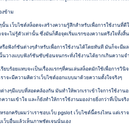
มองข้าม
ๆนั้น เว็บไซต์สล็อตจะสร้างความรู้สึกสำหรับเพื่อการใช้งานที่ดีใ
ะไม่รู้ตัวเท่านั้น ซึ่งมันก็คือจุดเริ่มแรกของความตรึงใจทั้งสิ้น
เกมหรือฟังก์ชันต่างๆสำหรับเพื่อการใช้งานได้โดยทันที มันก็จะมี
็บไซต์นั้นวางแบบฟังก์ชันซับซ้อนจนกระทั่งใช้งานได้ยากเกินความจ
รียบร้อยแทบจะเป็นเรื่องแรกๆที่คนเล่นสล็อตมักใช้เพื่อการวินิจ
บเราจะมีความคิดว่าเว็บไซต์ออกแบบมาด้วยความตั้งใจจริงๆ
บต่างๆมีแบบที่สอดคล้องกัน มันทำให้พวกเราเข้าใจการใช้งานอย
วามเข้าใจ และก็ยังทำให้การใช้งานมองง่ายยิ่งกว่าที่เป็นจริง
ด้หรอกครับผมว่าเราชอบเว็บ pgslot เว็บไซต์นี้ตรงไหน แต่เราจะ
ับเว็บอื่นแล้วเห็นภาพชัดเจนนั่นเอง