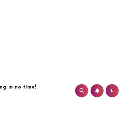
ng in no time!