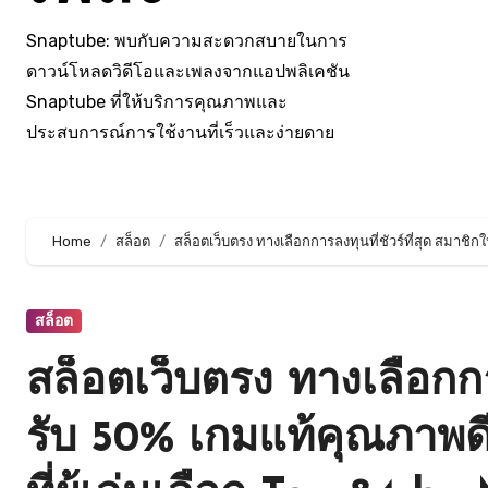
Snaptube: พบกับความสะดวกสบายในการ
ดาวน์โหลดวิดีโอและเพลงจากแอปพลิเคชัน
Snaptube ที่ให้บริการคุณภาพและ
ประสบการณ์การใช้งานที่เร็วและง่ายดาย
Home
สล็อต
สล็อตเว็บตรง ทางเลือกการลงทุนที่ชัวร์ที่สุด สมาชิ
สล็อต
สล็อตเว็บตรง ทางเลือกการ
รับ 50% เกมแท้คุณภาพดี