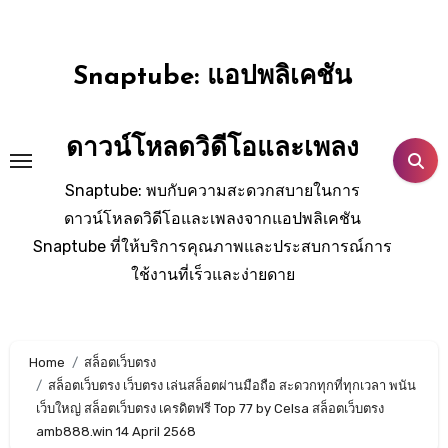
Skip
to
content
Snaptube: แอปพลิเคชัน
ดาวน์โหลดวิดีโอและเพลง
Snaptube: พบกับความสะดวกสบายในการ
ดาวน์โหลดวิดีโอและเพลงจากแอปพลิเคชัน
Snaptube ที่ให้บริการคุณภาพและประสบการณ์การ
ใช้งานที่เร็วและง่ายดาย
Home
สล็อตเว็บตรง
สล็อตเว็บตรง เว็บตรง เล่นสล็อตผ่านมือถือ สะดวกทุกที่ทุกเวลา พนัน
เว็บใหญ่ สล็อตเว็บตรง เครดิตฟรี Top 77 by Celsa สล็อตเว็บตรง
amb888.win 14 April 2568