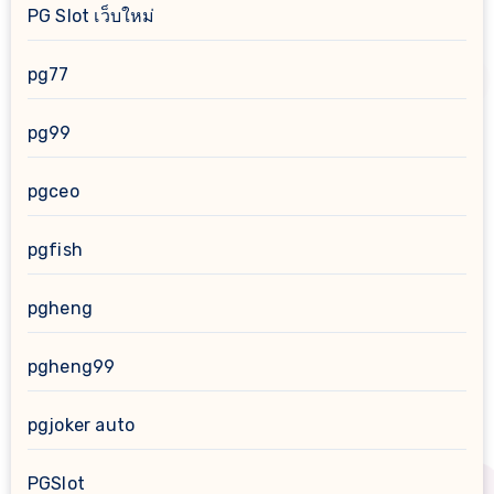
PG Slot เว็บใหม่
pg77
pg99
pgceo
pgfish
pgheng
pgheng99
pgjoker auto
PGSlot