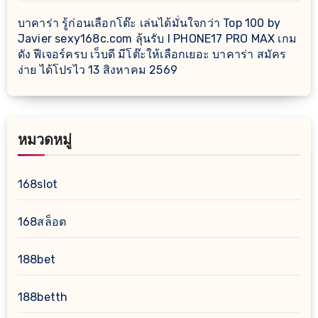
บาคาร่า รู้ก่อนเลือกโต๊ะ เล่นได้มั่นใจกว่า Top 100 by
Javier sexy168c.com ลุ้นรับ I PHONE17 PRO MAX เกม
ดัง ฟีเจอร์ครบ เว็บดี มีโต๊ะให้เลือกเยอะ บาคาร่า สมัคร
ง่าย ได้โปรไว 13 สิงหาคม 2569
หมวดหมู่
168slot
168สล็อต
188bet
188betth