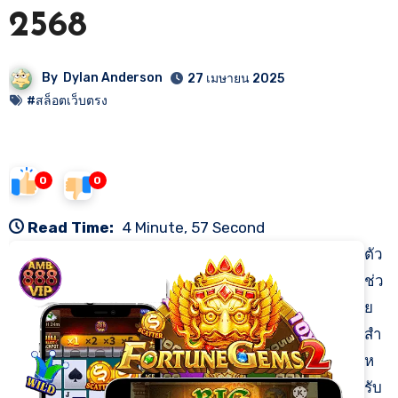
2568
By
Dylan Anderson
27 เมษายน 2025
#สล็อตเว็บตรง
0
0
Read Time:
4 Minute, 57 Second
ตัว
ช่ว
ย
สำ
ห
รับ