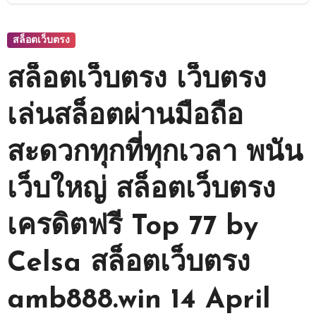
สล็อตเว็บตรง
สล็อตเว็บตรง เว็บตรง
เล่นสล็อตผ่านมือถือ
สะดวกทุกที่ทุกเวลา พนัน
เว็บใหญ่ สล็อตเว็บตรง
เครดิตฟรี Top 77 by
Celsa สล็อตเว็บตรง
amb888.win 14 April