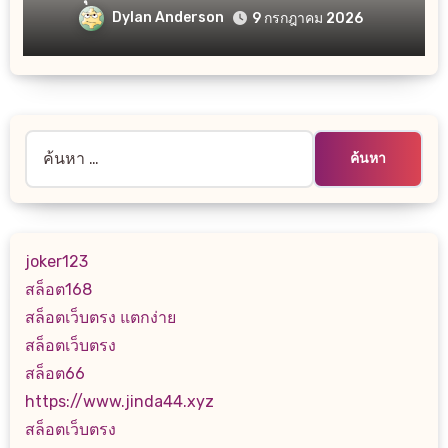
มากมาย 27 AUG 2026 website ตรง
Dylan Anderson
9 กรกฎาคม 2026
jin888.asia casino online เว็บแม่ ทดลอง
เล่น Top 80 by Claudia
ค้นหา
สำหรับ:
joker123
สล็อต168
สล็อตเว็บตรง แตกง่าย
สล็อตเว็บตรง
สล็อต66
https://www.jinda44.xyz
สล็อตเว็บตรง