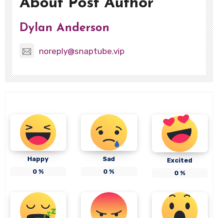
About Post Author
Dylan Anderson
noreply@snaptube.vip
Happy
Sad
Excited
0
%
0
%
0
%