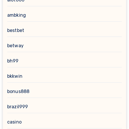
ambking
bestbet
betway
bh99
bkkwin
bonus888
brazil999
casino