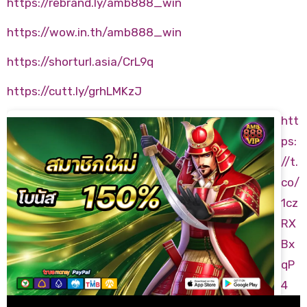
https://rebrand.ly/amb888_win
https://wow.in.th/amb888_win
https://shorturl.asia/CrL9q
https://cutt.ly/grhLMKzJ
htt
ps:
//t.
co/
1cz
RX
Bx
qP
4