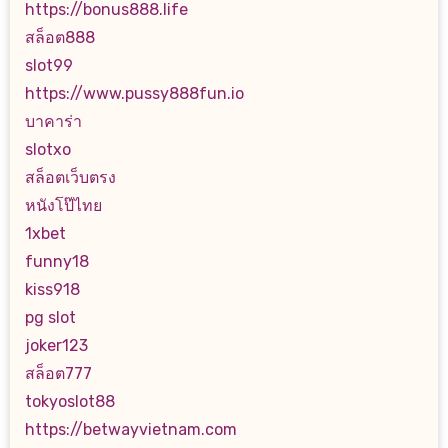
https://bonus888.life
สล็อต888
slot99
https://www.pussy888fun.io
บาคาร่า
slotxo
สล็อตเว็บตรง
หนังโป๊ไทย
1xbet
funny18
kiss918
pg slot
joker123
สล็อต777
tokyoslot88
https://betwayvietnam.com