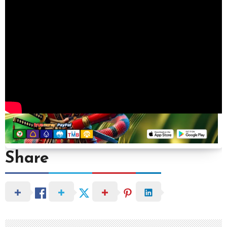
Share