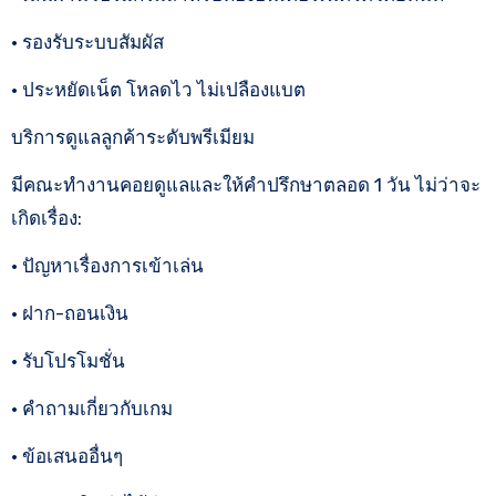
• รองรับระบบสัมผัส
• ประหยัดเน็ต โหลดไว ไม่เปลืองแบต
บริการดูแลลูกค้าระดับพรีเมียม
มีคณะทำงานคอยดูแลและให้คำปรึกษาตลอด 1 วัน ไม่ว่าจะ
เกิดเรื่อง:
• ปัญหาเรื่องการเข้าเล่น
• ฝาก-ถอนเงิน
• รับโปรโมชั่น
• คำถามเกี่ยวกับเกม
• ข้อเสนออื่นๆ