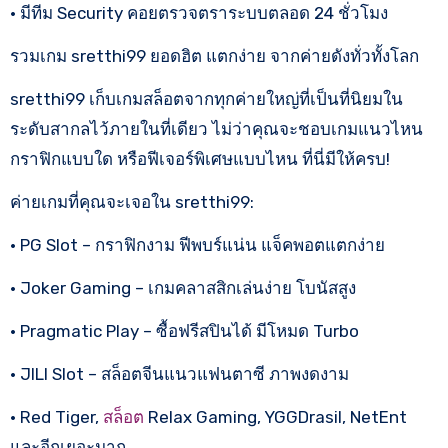
• มีทีม Security คอยตรวจตราระบบตลอด 24 ชั่วโมง
รวมเกม sretthi99 ยอดฮิต แตกง่าย จากค่ายดังทั่วทั้งโลก
sretthi99 เก็บเกมสล็อตจากทุกค่ายใหญ่ที่เป็นที่นิยมใน
ระดับสากลไว้ภายในที่เดียว ไม่ว่าคุณจะชอบเกมแนวไหน
กราฟิกแบบใด หรือฟีเจอร์พิเศษแบบไหน ที่นี่มีให้ครบ!
ค่ายเกมที่คุณจะเจอใน sretthi99:
• PG Slot – กราฟิกงาม ฟีพบร์แน่น แจ็คพอตแตกง่าย
• Joker Gaming – เกมคลาสสิกเล่นง่าย โบนัสสูง
• Pragmatic Play – ซื้อฟรีสปินได้ มีโหมด Turbo
• JILI Slot – สล็อตจีนแนวแฟนตาซี ภาพงดงาม
• Red Tiger,
สล็อต
Relax Gaming, YGGDrasil, NetEnt
และอีกเยอะมาก