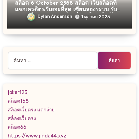
สล็อต 6 October 2568 สล็อต เว็บสล็อตที่
แจกเครดิตฟรีเยอะที่สุด เซียนลองระบบ รับ
500 สล็อตแจกเครดิตฟรีกี่ล้านก็ถอนได้ ไม่
Dylan Anderson
1 ตุลาคม 2025
อั้น sretthi99 ปลอดภัยคุ้มค่าการลงทุน Top
40 by Bertha St99b.com
ค้นหา
สำหรับ:
joker123
สล็อต168
สล็อตเว็บตรง แตกง่าย
สล็อตเว็บตรง
สล็อต66
https://www.jinda44.xyz