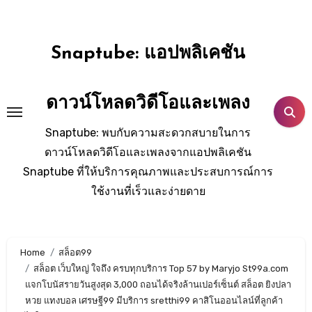
Skip
to
content
Snaptube: แอปพลิเคชัน
ดาวน์โหลดวิดีโอและเพลง
Snaptube: พบกับความสะดวกสบายในการ
ดาวน์โหลดวิดีโอและเพลงจากแอปพลิเคชัน
Snaptube ที่ให้บริการคุณภาพและประสบการณ์การ
ใช้งานที่เร็วและง่ายดาย
Home
สล็อต99
สล็อต เว็บใหญ่ ใจถึง ครบทุกบริการ Top 57 by Maryjo St99a.com
แจกโบนัสรายวันสูงสุด 3,000 ถอนได้จริงล้านเปอร์เซ็นต์ สล็อต ยิงปลา
หวย แทงบอล เศรษฐี99 มีบริการ sretthi99 คาสิโนออนไลน์ที่ลูกค้า