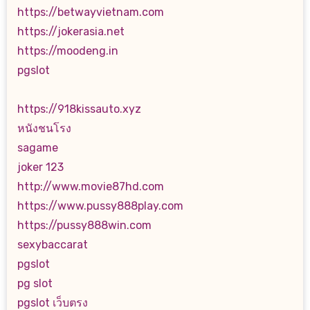
https://betwayvietnam.com
https://jokerasia.net
https://moodeng.in
pgslot
https://918kissauto.xyz
หนังชนโรง
sagame
joker 123
http://www.movie87hd.com
https://www.pussy888play.com
https://pussy888win.com
sexybaccarat
pgslot
pg slot
pgslot เว็บตรง