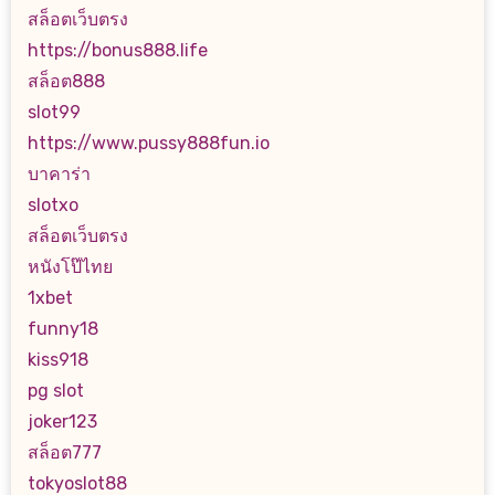
สล็อตเว็บตรง
https://bonus888.life
สล็อต888
slot99
https://www.pussy888fun.io
บาคาร่า
slotxo
สล็อตเว็บตรง
หนังโป๊ไทย
1xbet
funny18
kiss918
pg slot
joker123
สล็อต777
tokyoslot88