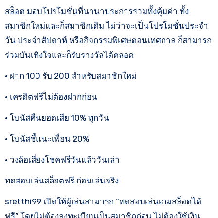
สล็อต มอบโปรโมชั่นที่นานาประการรวมทั้งคุ้มค่า ทั้ง
สมาชิกใหม่และก็สมาชิกเดิม ไม่ว่าจะเป็นโปรโมชั่นประจำ
วัน ประจำสัปดาห์ หรือกิจกรรมพิเศษตอนเทศกาล ก็สามารถ
ร่วมบันเทิงใจและก็รับรางวัลได้ตลอด
• ฝาก 100 รับ 200 สำหรับสมาชิกใหม่
• เครดิตฟรีไม่ต้องฝากก่อน
• โบนัสคืนยอดเสีย 10% ทุกวัน
• โบนัสชี้แนะเพื่อน 20%
• วงล้อเสี่ยงโชคฟรีวันแล้ววันเล่า
ทดสอบเล่นสล็อตฟรี ก่อนเล่นจริง
sretthi99 เปิดให้ผู้เล่นสามารถ “ทดสอบเล่นเกมสล็อตได้
ฟรี” โดยไม่ต้องลงทะเบียนเป็นสมาชิกก่อน ไม่ต้องใช้เงิน