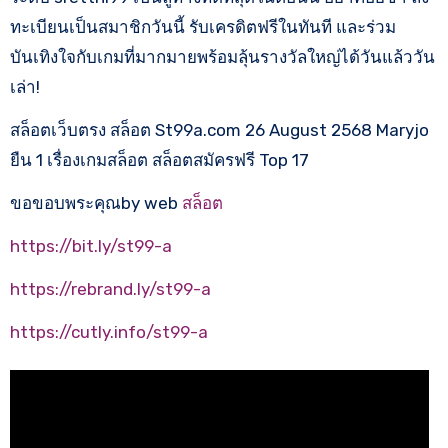
ทะเบียนเป็นสมาชิกวันนี้ รับเครดิตฟรีในทันที และร่วม
บันเทิงใจกับเกมที่มากมายพร้อมลุ้นรางวัลใหญ่ได้วันแล้ววัน
เล่า!
สล็อตเว็บตรง สล็อต St99a.com 26 August 2568 Maryjo
ยืน 1 เรื่องเกมสล็อต สล็อตสมัครฟรี Top 17
ขอขอบพระคุณby web
สล็อต
https://bit.ly/st99-a
https://rebrand.ly/st99-a
https://cutly.info/st99-a