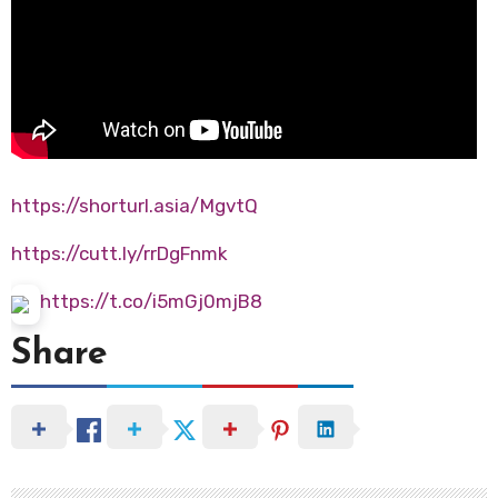
https://shorturl.asia/MgvtQ
https://cutt.ly/rrDgFnmk
https://t.co/i5mGj0mjB8
Share