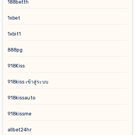
188betth
1xbet
1xbit1
888pg
918Kiss
918kiss เข้าสู่ระบบ
918kissauto
918kissme
allbet24hr