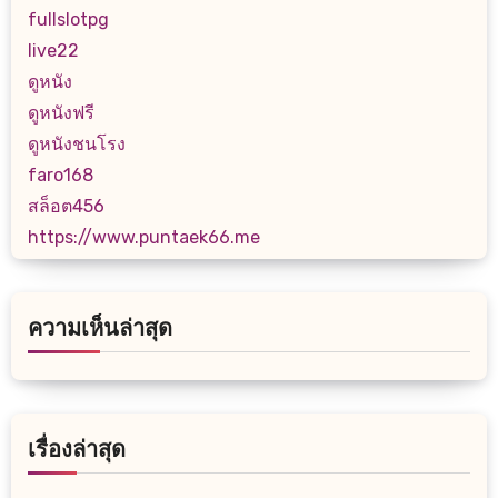
fullslotpg
live22
ดูหนัง
ดูหนังฟรี
ดูหนังชนโรง
faro168
สล็อต456
https://www.puntaek66.me
ความเห็นล่าสุด
เรื่องล่าสุด