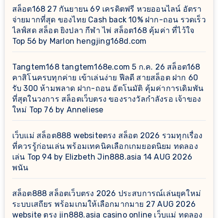
สล็อต168 27 กันยายน 69 เครดิตฟรี หวยออนไลน์ อัตรา
จ่ายมากที่สุด ของไทย Cash back 10% ฝาก-ถอน รวดเร็ว
ไลฟ์สด สล็อต ยิงปลา กีฬา ไพ่ สล็อต168 คุ้มค่า ที่ไว้ใจ
Top 56 by Marlon hengjing168d.com
Tangtem168 tangtem168e.com 5 ก.ค. 26 สล็อต168
คาสิโนครบทุกค่าย เข้าเล่นง่าย ฟีลดี สายสล็อต ฝาก 60
รับ 300 ห้ามพลาด ฝาก-ถอน อัตโนมัติ คุ้มค่าการเดิมพัน
ที่สุดในวงการ สล็อตเว็บตรง ของรางวัลกำลังรอ เจ้าของ
ใหม่ Top 76 by Anneliese
เว็บแม่ สล็อต888 websiteตรง สล็อต 2026 รวมทุกเรื่อง
ที่ควรรู้ก่อนเล่น พร้อมเทคนิคเลือกเกมยอดนิยม ทดลอง
เล่น Top 94 by Elizbeth Jin888.asia 14 AUG 2026
พนัน
สล็อต888 สล็อตเว็บตรง 2026 ประสบการณ์เล่นยุคใหม่
ระบบเสถียร พร้อมเกมให้เลือกมากมาย 27 AUG 2026
website ตรง jin888.asia casino online เว็บแม่ ทดลอง