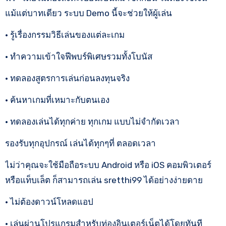
แม้แต่บาทเดียว ระบบ Demo นี้จะช่วยให้ผู้เล่น
• รู้เรื่องกรรมวิธีเล่นของแต่ละเกม
• ทำความเข้าใจฟีพบร์พิเศษรวมทั้งโบนัส
• ทดลองสูตรการเล่นก่อนลงทุนจริง
• ค้นหาเกมที่เหมาะกับตนเอง
• ทดลองเล่นได้ทุกค่าย ทุกเกม แบบไม่จำกัดเวลา
รองรับทุกอุปกรณ์ เล่นได้ทุกๆที่ ตลอดเวลา
ไม่ว่าคุณจะใช้มือถือระบบ Android หรือ iOS คอมพิวเตอร์
หรือแท็บเล็ต ก็สามารถเล่น sretthi99 ได้อย่างง่ายดาย
• ไม่ต้องดาวน์โหลดแอป
• เล่นผ่านโปรแกรมสำหรับท่องอินเตอร์เน็ตได้โดยทันที