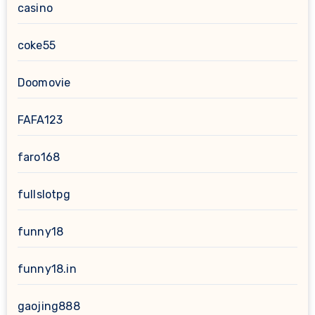
casino
coke55
Doomovie
FAFA123
faro168
fullslotpg
funny18
funny18.in
gaojing888