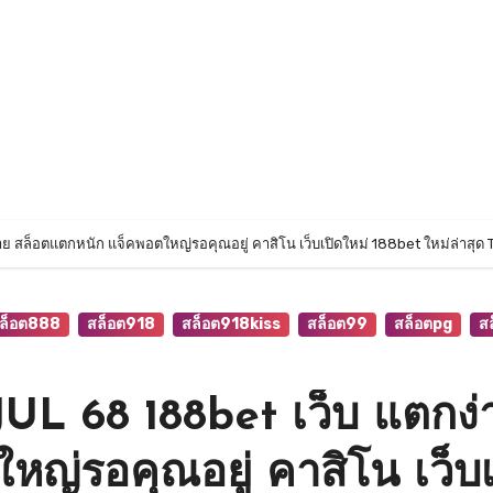
ย สล็อตแตกหนัก แจ็คพอตใหญ่รอคุณอยู่ คาสิโน เว็บเปิดใหม่ 188bet ใหม่ล่าสุด
ล็อต888
สล็อต918
สล็อต918kiss
สล็อต99
สล็อตpg
สล
JUL 68 188bet เว็บ แตกง่
ญ่รอคุณอยู่ คาสิโน เว็บเ