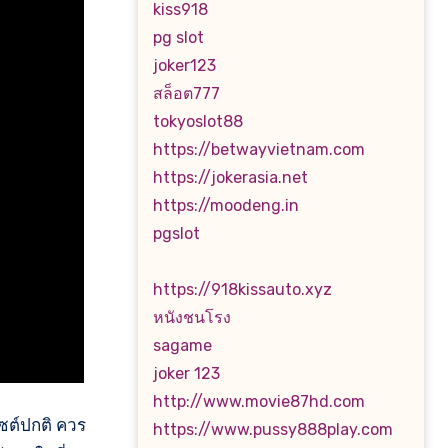
kiss918
pg slot
joker123
สล็อต777
tokyoslot88
https://betwayvietnam.com
https://jokerasia.net
https://moodeng.in
pgslot
https://918kissauto.xyz
หนังชนโรง
sagame
joker 123
http://www.movie87hd.com
ไซต์ปกติ ควร
https://www.pussy888play.com