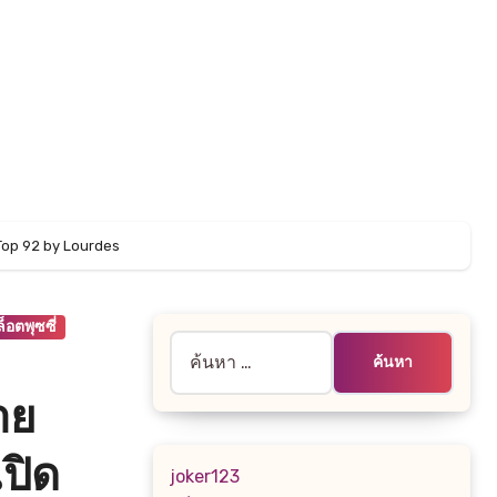
 Top 92 by Lourdes
็อตพุซซี่
ค้นหา
สำหรับ:
าย
ปิด
joker123