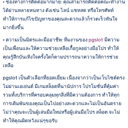
• ช่องทางการติดต่อมากมาย: คุณสามารถติดต่อคณะทำงาน
ได้ผ่านหลายหนทาง ดังเช่น ไลน์ แชทสด หรือโทรศัพท์
ทำให้การแก้ไขปัญหาของคุณสะดวกแล้วก็รวดเร็วทันใจ
มากยิ่งขึ้น
• ความเป็นมิตรและมืออาชีพ: ทีมงานของ
pgslot
มีความ
เป็นเพื่อนและให้ความช่วยเหลือเกื้อกูลอย่างมือโปร ทำให้
คุณรู้สึกบันเทิงใจครั้งใดก็ตามปรารถนาความให้การช่วย
เหลือ
pgslot เป็นตัวเลือกที่ยอดเยี่ยม เนื่องจากว่าเป็นเว็บไซต์ตรง
ไม่ผ่านเอเย่นต์ มีเกมสล็อตที่นานัปการ โปรโมชั่นที่คุ้มค่า
รวมทั้งบริการที่ครอบคลุมทุกสิ่งที่มีความต้องการ ทำให้ทุก
การเดิมพันของคุณเป็นไปอย่างสะดวกและไม่เป็นอันตราย
ไม่ว่าคุณจะเป็นผู้เล่นมือใหม่หรือผู้เล่นมือโปร สล็อต จะไม่
ทำให้คุณผิดหวังแน่ๆขอรับ