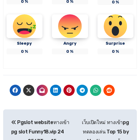
0
%
0
%
0
%
Sleepy
Angry
Surprise
0
%
0
%
0
%
แนะแนว
Pgslot websiteทางเข้า
เว็บเปิดใหม่ ทางเข้าpg
เรื่อง
pg slot Funny18.vip 24
ทดลองเล่น Top 15 by