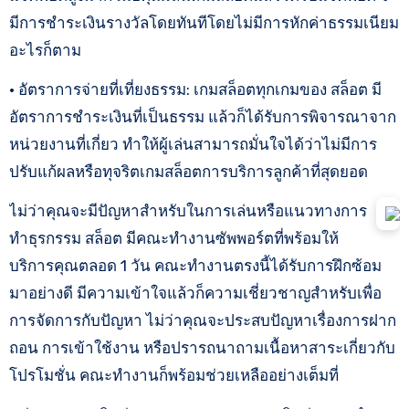
มีการชำระเงินรางวัลโดยทันทีโดยไม่มีการหักค่าธรรมเนียม
อะไรก็ตาม
• อัตราการจ่ายที่เที่ยงธรรม: เกมสล็อตทุกเกมของ สล็อต มี
อัตราการชำระเงินที่เป็นธรรม แล้วก็ได้รับการพิจารณาจาก
หน่วยงานที่เกี่ยว ทำให้ผู้เล่นสามารถมั่นใจได้ว่าไม่มีการ
ปรับแก้ผลหรือทุจริตเกมสล็อตการบริการลูกค้าที่สุดยอด
ไม่ว่าคุณจะมีปัญหาสำหรับในการเล่นหรือแนวทางการ
ทำธุรกรรม สล็อต มีคณะทำงานซัพพอร์ตที่พร้อมให้
บริการคุณตลอด 1 วัน คณะทำงานตรงนี้ได้รับการฝึกซ้อม
มาอย่างดี มีความเข้าใจแล้วก็ความเชี่ยวชาญสำหรับเพื่อ
การจัดการกับปัญหา ไม่ว่าคุณจะประสบปัญหาเรื่องการฝาก
ถอน การเข้าใช้งาน หรือปรารถนาถามเนื้อหาสาระเกี่ยวกับ
โปรโมชั่น คณะทำงานก็พร้อมช่วยเหลืออย่างเต็มที่