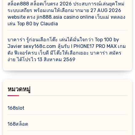
สล็อต888 สล็อตเว็บตรง 2026 ประสบการณ์เล่นยุคใหม่
ระบบเสถียร พร้อมเกมให้เลือกมากมาย 27 AUG 2026
website ตรง jin888.asia casino online เว็บแม่ ทดลอง
เล่น Top 80 by Claudia
บาคาร่า รู้ก่อนเลือกโต๊ะ เล่นได้มั่นใจกว่า Top 100 by
Javier sexy168c.com ลุ้นรับ I PHONE17 PRO MAX เกม
ดัง ฟีเจอร์ครบ เว็บดี มีโต๊ะให้เลือกเยอะ บาคาร่า สมัคร
ง่าย ได้โปรไว 13 สิงหาคม 2569
หมวดหมู่
168slot
168สล็อต