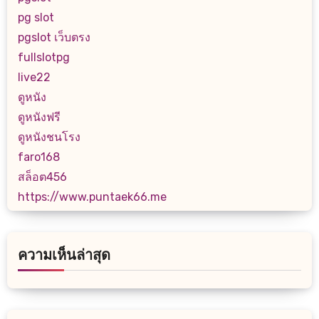
pg slot
pgslot เว็บตรง
fullslotpg
live22
ดูหนัง
ดูหนังฟรี
ดูหนังชนโรง
faro168
สล็อต456
https://www.puntaek66.me
ความเห็นล่าสุด