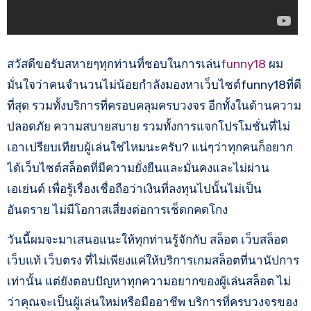
สวัสดีขอรับสหายๆทุกท่านที่ชอบในการเล่น
funny18
ผม
มั่นใจว่าคนจำนวนไม่น้อยกำลังมองหาเว็บไซต์funny18ที่ดี
ที่สุด รวมทั้งบริการที่ครอบคลุมครบวงจร อีกทั้งในด้านความ
ปลอดภัย ความสบายสบาย รวมทั้งการแจกโปรโมชั่นที่ไม่
เอาเปรียบเทียบผู้เล่นใช่ไหมนะครับ? แน่ๆว่าทุกคนก็อยาก
ได้เว็บไซต์สล็อตที่มีความยั่งยืนและมั่นคงและไม่ผ่าน
เอเย่นต์ เพื่อรู้เรื่องเชื่อถือว่าเงินที่ลงทุนไปนั้นไม่เป็น
อันตราย ไม่มีโอกาสเสี่ยงต่อการเช็ดกคดโกง
วันนี้ผมจะมาเสนอแนะให้ทุกท่านรู้จักกับ สล็อต เว็บสล็อต
เว็บแท้ เว็บตรง ที่ไม่เพียงแค่ให้บริการเกมสล็อตที่นานัปการ
เท่านั้น แต่ยังตอบปัญหาทุกความอยากของผู้เล่นสล็อต ไม่
ว่าคุณจะเป็นผู้เล่นใหม่หรือมืออาชีพ บริการที่ครบวงจรของ