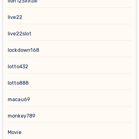
lion123สล็อต
live22
live22slot
lockdown168
lotto432
lotto888
macau69
monkey789
Movie