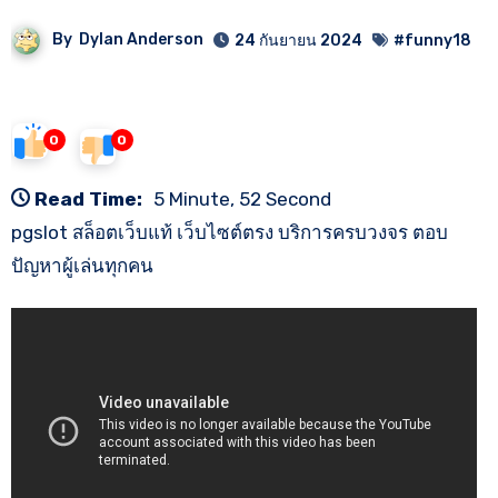
By
Dylan Anderson
24 กันยายน 2024
#funny18
0
0
Read Time:
5 Minute, 52 Second
pgslot สล็อตเว็บแท้ เว็บไซต์ตรง บริการครบวงจร ตอบ
ปัญหาผู้เล่นทุกคน