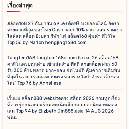
เรื่องล่าสุด
สล็อต168 27 กันยายน 69 เครดิตฟรี หวยออนไลน์ อัตรา
จ่ายมากที่สุด ของไทย Cash back 10% ฝาก-ถอน รวดเร็ว
ไลฟ์สด สล็อต ยิงปลา กีฬา ไพ่ สล็อต168 คุ้มค่า ที่ไว้ใจ
Top 56 by Marlon hengjing168d.com
Tangtem168 tangtem168e.com 5 ก.ค. 26 สล็อต168
คาสิโนครบทุกค่าย เข้าเล่นง่าย ฟีลดี สายสล็อต ฝาก 60
รับ 300 ห้ามพลาด ฝาก-ถอน อัตโนมัติ คุ้มค่าการเดิมพัน
ที่สุดในวงการ สล็อตเว็บตรง ของรางวัลกำลังรอ เจ้าของ
ใหม่ Top 76 by Anneliese
เว็บแม่ สล็อต888 websiteตรง สล็อต 2026 รวมทุกเรื่อง
ที่ควรรู้ก่อนเล่น พร้อมเทคนิคเลือกเกมยอดนิยม ทดลอง
เล่น Top 94 by Elizbeth Jin888.asia 14 AUG 2026
พนัน