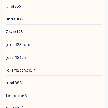
Jinda55
jinda888
Joker123
joker123auto
joker123th
joker123th.co.in
juad888
kingdom66