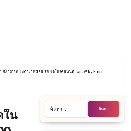
า สล็อต168 ไม่ต้องกลัวเล่นเสีย จัดโปรคืนทันที Top 39 by Erma
ค้นหา
สำหรับ:
ุดใน