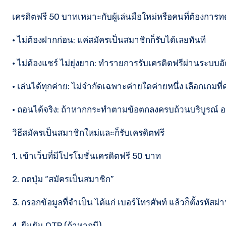
เครดิตฟรี 50 บาทเหมาะกับผู้เล่นมือใหม่หรือคนที่ต้องการ
• ไม่ต้องฝากก่อน: แค่สมัครเป็นสมาชิกก็รับได้เลยทันที
• ไม่ต้องแชร์ ไม่ยุ่งยาก: ทำรายการรับเครดิตฟรีผ่านระบบอั
• เล่นได้ทุกค่าย: ไม่จำกัดเฉพาะค่ายใดค่ายหนึ่ง เลือกเกมที
• ถอนได้จริง: ถ้าหากกระทำตามข้อตกลงครบถ้วนบริบูรณ์ อย
วิธีสมัครเป็นสมาชิกใหม่และก็รับเครดิตฟรี
1. เข้าเว็บที่มีโปรโมชั่นเครดิตฟรี 50 บาท
2. กดปุ่ม “สมัครเป็นสมาชิก”
3. กรอกข้อมูลที่จำเป็น ได้แก่ เบอร์โทรศัพท์ แล้วก็ตั้งรหัสผ่
4. ยืนยัน OTP (ถ้าหากมี)