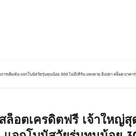
ารเดิมพัน แจกโบนัสวัยรุ่นทุนน้อย 300 ไม่มีเทิร์น แทงหวย ยิงปลา สล็อต บาคาร่
ล็อตเครดิตฟรี เจ้าใหญ่ส