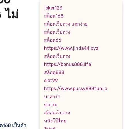
300
joker123
 ไม่
สล็อต168
สล็อตเว็บตรง แตกง่าย
สล็อตเว็บตรง
สล็อต66
https://www.jinda44.xyz
สล็อตเว็บตรง
https://bonus888.life
สล็อต888
slot99
https://www.pussy888fun.io
บาคาร่า
slotxo
สล็อตเว็บตรง
หนังโป๊ไทย
็อต168 เป็นคำ
1xbet