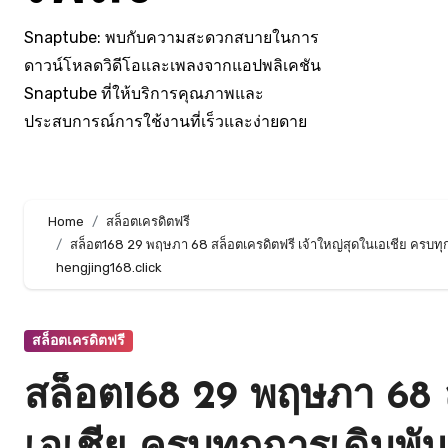
Snaptube: พบกับความสะดวกสบายในการ
ดาวน์โหลดวิดีโอและเพลงจากแอปพลิเคชัน
Snaptube ที่ให้บริการคุณภาพและ
ประสบการณ์การใช้งานที่เร็วและง่ายดาย
Home
สล็อตเครดิตฟรี
สล็อต168 29 พฤษภา 68 สล็อตเครดิตฟรี เจ้าใหญ่สุดในเอเชีย ครบทุกก
hengjing168.click
สล็อตเครดิตฟรี
สล็อต168 29 พฤษภา 68 ส