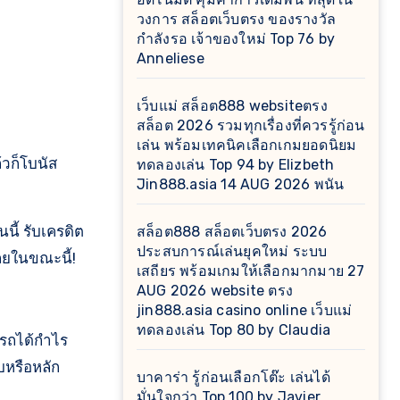
วงการ สล็อตเว็บตรง ของรางวัล
กำลังรอ เจ้าของใหม่ Top 76 by
Anneliese
เว็บแม่ สล็อต888 websiteตรง
สล็อต 2026 รวมทุกเรื่องที่ควรรู้ก่อน
เล่น พร้อมเทคนิคเลือกเกมยอดนิยม
้วก็โบนัส
ทดลองเล่น Top 94 by Elizbeth
Jin888.asia 14 AUG 2026 พนัน
นี้ รับเครดิต
สล็อต888 สล็อตเว็บตรง 2026
ประสบการณ์เล่นยุคใหม่ ระบบ
เลยในขณะนี้!
เสถียร พร้อมเกมให้เลือกมากมาย 27
AUG 2026 website ตรง
jin888.asia casino online เว็บแม่
ทดลองเล่น Top 80 by Claudia
ารถได้กำไร
ิบหรือหลัก
บาคาร่า รู้ก่อนเลือกโต๊ะ เล่นได้
มั่นใจกว่า Top 100 by Javier