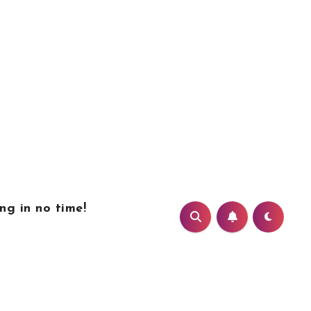
ng in no time!