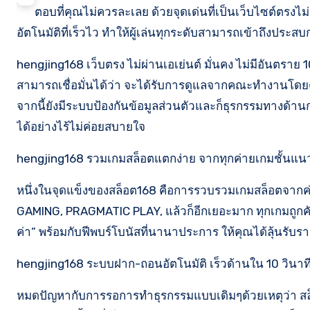
ตอบที่คุณไม่ควรละเลย ด้วยจุดเด่นที่เป็นเว็บไซต์ตรง
อัตโนมัติที่เร็วไว ทำให้ผู้เล่นทุกระดับสามารถเข้าถึงประสบก
hengjing168 เว็บตรง ไม่ผ่านเอเย่นต์ มั่นคง ไม่มีอันตราย 1
สามารถเชื่อมั่นได้ว่า จะได้รับการดูแลจากคณะทำงานโดยต
จากนี้ยังมีระบบป้องกันข้อมูลส่วนตัวและก็ธุรกรรมทางด้านก
ได้อย่างไร้ไม่ค่อยสบายใจ
hengjing168 รวมเกมสล็อตแตกง่าย จากทุกค่ายเกมชั้นแน
หนึ่งในจุดแข็งของสล็อต168 คือการรวบรวมเกมสล็อตจากค่
GAMING, PRAGMATIC PLAY, แล้วก็อีกเยอะมาก ทุกเกมถูกคัดส
ค่า” พร้อมกับฟีพบร์โบนัสที่นานาประการ ให้คุณได้ลุ้นรับรา
hengjing168 ระบบฝาก-ถอนอัตโนมัติ เร็วด้านใน 10 วินาท
หมดปัญหากับการรอการทำธุรกรรมแบบเดิมๆด้วยเหตุว่า สล็อต