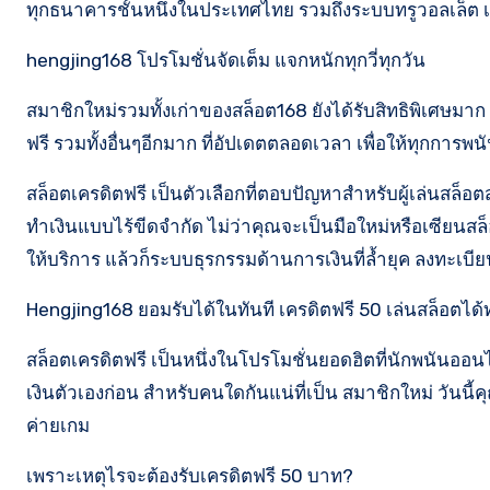
ทุกธนาคารชั้นหนึ่งในประเทศไทย รวมถึงระบบทรูวอลเล็ต เ
hengjing168 โปรโมชั่นจัดเต็ม แจกหนักทุกวี่ทุกวัน
สมาชิกใหม่รวมทั้งเก่าของสล็อต168 ยังได้รับสิทธิพิเศษมา
ฟรี รวมทั้งอื่นๆอีกมาก ที่อัปเดตตลอดเวลา เพื่อให้ทุกการพ
สล็อตเครดิตฟรี เป็นตัวเลือกที่ตอบปัญหาสำหรับผู้เล่นสล็อ
ทำเงินแบบไร้ขีดจำกัด ไม่ว่าคุณจะเป็นมือใหม่หรือเซียนสล็อ
ให้บริการ แล้วก็ระบบธุรกรรมด้านการเงินที่ล้ำยุค ลงทะเบียน
Hengjing168 ยอมรับได้ในทันที เครดิตฟรี 50 เล่นสล็อตได้ท
สล็อตเครดิตฟรี เป็นหนึ่งในโปรโมชั่นยอดฮิตที่นักพนันออนไ
เงินตัวเองก่อน สำหรับคนใดกันแน่ที่เป็น สมาชิกใหม่ วันนี้
ค่ายเกม
เพราะเหตุไรจะต้องรับเครดิตฟรี 50 บาท?