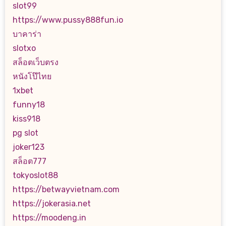
slot99
https://www.pussy888fun.io
บาคาร่า
slotxo
สล็อตเว็บตรง
หนังโป๊ไทย
1xbet
funny18
kiss918
pg slot
joker123
สล็อต777
tokyoslot88
https://betwayvietnam.com
https://jokerasia.net
https://moodeng.in