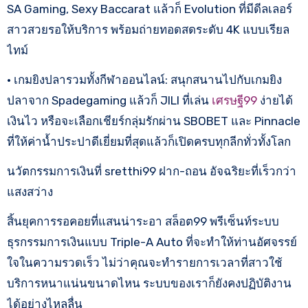
SA Gaming, Sexy Baccarat แล้วก็ Evolution ที่มีดีลเลอร์
สาวสวยรอให้บริการ พร้อมถ่ายทอดสดระดับ 4K แบบเรียล
ไทม์
• เกมยิงปลารวมทั้งกีฬาออนไลน์: สนุกสนานไปกับเกมยิง
ปลาจาก Spadegaming แล้วก็ JILI ที่เล่น
เศรษฐี99
ง่ายได้
เงินไว หรือจะเลือกเชียร์กลุ่มรักผ่าน SBOBET และ Pinnacle
ที่ให้ค่าน้ำประปาดีเยี่ยมที่สุดแล้วก็เปิดครบทุกลีกทั่วทั้งโลก
นวัตกรรมการเงินที่ sretthi99 ฝาก-ถอน อัจฉริยะที่เร็วกว่า
แสงสว่าง
สิ้นยุคการรอคอยที่แสนน่าระอา สล็อต99 พรีเซ็นท์ระบบ
ธุรกรรมการเงินแบบ Triple-A Auto ที่จะทำให้ท่านอัศจรรย์
ใจในความรวดเร็ว ไม่ว่าคุณจะทำรายการเวลาที่สาวใช้
บริการหนาแน่นขนาดไหน ระบบของเราก็ยังคงปฏิบัติงาน
ได้อย่างไหลลื่น