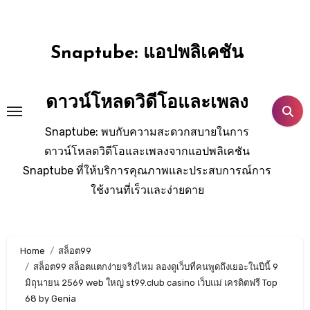
Skip
to
content
Snaptube: แอปพลิเคชัน
ดาวน์โหลดวิดีโอและเพลง
Snaptube: พบกับความสะดวกสบายในการ
ดาวน์โหลดวิดีโอและเพลงจากแอปพลิเคชัน
Snaptube ที่ให้บริการคุณภาพและประสบการณ์การ
ใช้งานที่เร็วและง่ายดาย
Home
สล็อต99
สล็อต99 สล็อตแตกง่ายจริงไหม ลองดูเว็บที่คนพูดถึงเยอะในปีนี้ 9
มิถุนายน 2569 web ใหญ่ st99.club casino เว็บแม่ เครดิตฟรี Top
68 by Genia