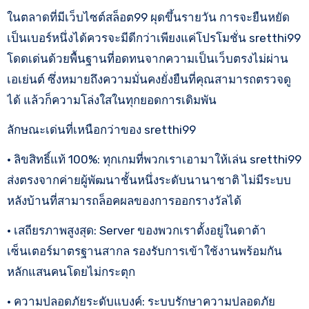
ในตลาดที่มีเว็บไซต์สล็อต99 ผุดขึ้นรายวัน การจะยืนหยัด
เป็นเบอร์หนึ่งได้ควรจะมีดีกว่าเพียงแค่โปรโมชั่น sretthi99
โดดเด่นด้วยพื้นฐานที่อดทนจากความเป็นเว็บตรงไม่ผ่าน
เอเย่นต์ ซึ่งหมายถึงความมั่นคงยั่งยืนที่คุณสามารถตรวจดู
ได้ แล้วก็ความโล่งใสในทุกยอดการเดิมพัน
ลักษณะเด่นที่เหนือกว่าของ sretthi99
• ลิขสิทธิ์แท้ 100%: ทุกเกมที่พวกเราเอามาให้เล่น sretthi99
ส่งตรงจากค่ายผู้พัฒนาชั้นหนึ่งระดับนานาชาติ ไม่มีระบบ
หลังบ้านที่สามารถล็อคผลของการออกรางวัลได้
• เสถียรภาพสูงสุด: Server ของพวกเราตั้งอยู่ในดาต้า
เซ็นเตอร์มาตรฐานสากล รองรับการเข้าใช้งานพร้อมกัน
หลักแสนคนโดยไม่กระตุก
• ความปลอดภัยระดับแบงค์: ระบบรักษาความปลอดภัย