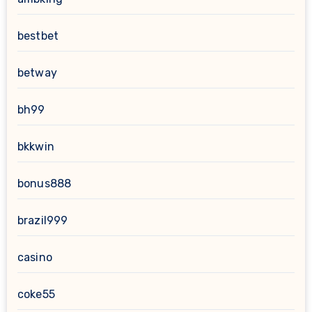
bestbet
betway
bh99
bkkwin
bonus888
brazil999
casino
coke55