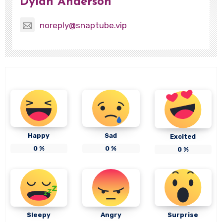
Dylan Anderson
noreply@snaptube.vip
Happy
Sad
Excited
0
%
0
%
0
%
Sleepy
Angry
Surprise