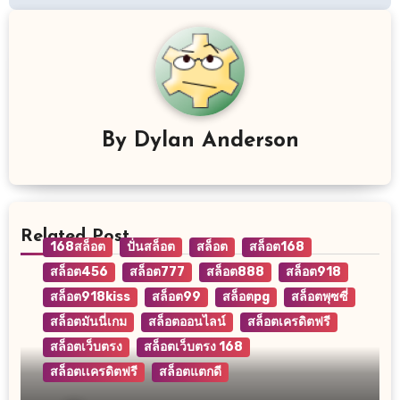
By
Dylan Anderson
Related Post
168สล็อต
ปั่นสล็อต
สล็อต
สล็อต168
สล็อต456
สล็อต777
สล็อต888
สล็อต918
สล็อต918kiss
สล็อต99
สล็อตpg
สล็อตพุซซี่
สล็อตมันนี่เกม
สล็อตออนไลน์
สล็อตเครดิตฟรี
สล็อตเว็บตรง
สล็อตเว็บตรง 168
สล็อตเเครดิตฟรี
สล็อตแตกดี