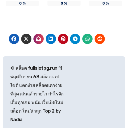
0
%
0
%
0
%
แนะแนว
สล็อต fullslotpg.run 11
เรื่อง
พฤศจิกายน 68 สล็อต เวป
ไซต์ แตกง่าย สล็อตแตกง่าย
ที่สุด เล่นแล้วรวยไว กำไรจัด
เต็มทุกเกม พนัน เว็บเปิดใหม่
สล็อต ใหม่ล่าสุด Top 2 by
Nadia