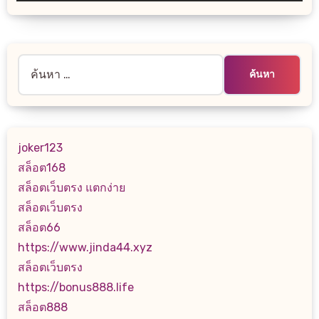
บริการ sretthi99 คาสิโนออนไลน์ที่ลูกค้า
ไว้ใจ 16 AUG 68
ค้นหา
สำหรับ:
joker123
สล็อต168
สล็อตเว็บตรง แตกง่าย
สล็อตเว็บตรง
สล็อต66
https://www.jinda44.xyz
สล็อตเว็บตรง
https://bonus888.life
สล็อต888