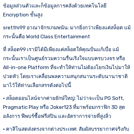
ข้อมูลส่วนตัวและก็ข้อมูลการคลังด้วยเทคโนโลยี
Encryption ขั้นสูง
sretthi99 อาณาจักรเกมพนัน: มากยิ่งกว่าเพียงแค่สล็อต แม้
กระนั้นคือ World Class Entertainment
ที่ สล็อต99 เรามิได้มีเพียงแค่สล็อตให้คุณปั่นแก้เบื่อ แม้
กระนั้นเราเป็นศูนย์รวมความรื่นเริงใจแบบครบวงจร หรือ
All-in-one Platform ที่จะทำให้ท่านไม่ต้องโยกเงินไปมาให้
ปวดหัว โดยเราเคลื่อนพลความสนุกสนานระดับนานาชาติ
มาไว้ให้ท่านเลือกสรรดังต่อไปนี้
• สล็อตออนไลน์จากค่ายยักษ์ใหญ่: ไม่ว่าจะเป็น PG Soft,
Pragmatic Play หรือ Joker123 ที่มาพร้อมกราฟิก 3D สุด
อลังการ ฟีพบร์ซื้อฟรีสปิน และอัตราการจ่ายที่สูงลิ่ว
• คาสิโนสดส่งตรงจากต่างประเทศ: สัมผัสบรรยากาศจริงกับ