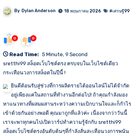
By
Dylan Anderson
18 พฤษภาคม 2026
#เศรษฐี99
0
0
Read Time:
5 Minute, 9 Second
sretthi99 สล็อตเว็บไซต์ตรง ครบจบในเว็บไซต์เดียว
กระเทือนวงการสล็อตในปีนี้ !
ยินดีต้อนรับสู่ช่วงที่การผลิตรายได้ออนไลน์ไม่ได้จำกัด
อยู่เพียงแค่ในสถานที่ทำงานอีกต่อไป! ถ้าคุณกำลังมอง
หาแนวทางที่ผสมผสานระหว่างความเบิกบานใจและก็กำไร
เข้าด้วยกันอย่างพอดี คุณมาถูกที่แล้วค่ะ เนื่องจากว่าวันนี้
เราจะพาทุกคนไปเปิดวาร์ปทำความรู้จักกับ sretthi99
สล็อตเว็บไซต์ตรงอันดับต้นๆที่กำลังสั่นสะเทือนวงการพนัน