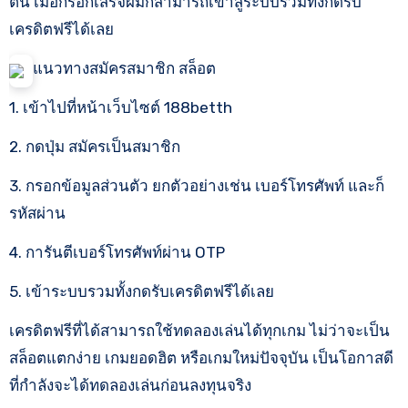
ตน เมื่อกรอกเสร็จผมก็สามารถเข้าสู่ระบบรวมทั้งกดรับ
เครดิตฟรีได้เลย
แนวทางสมัครสมาชิก สล็อต
1. เข้าไปที่หน้าเว็บไซต์ 188betth
2. กดปุ่ม สมัครเป็นสมาชิก
3. กรอกข้อมูลส่วนตัว ยกตัวอย่างเช่น เบอร์โทรศัพท์ และก็
รหัสผ่าน
4. การันตีเบอร์โทรศัพท์ผ่าน OTP
5. เข้าระบบรวมทั้งกดรับเครดิตฟรีได้เลย
เครดิตฟรีที่ได้สามารถใช้ทดลองเล่นได้ทุกเกม ไม่ว่าจะเป็น
สล็อตแตกง่าย เกมยอดฮิต หรือเกมใหม่ปัจจุบัน เป็นโอกาสดี
ที่กำลังจะได้ทดลองเล่นก่อนลงทุนจริง