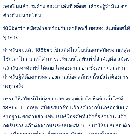
กดสปินแล้วเกมค้าง ลองมาเล่นที่ สล็อต แล้วจะรู้ว่ามันแตก
ต่างกันขนาดไหน
188betth สมัครง่าย พร้อมรับเครดิตฟรี ทดลองเล่นสล็อตได้
ทุกค่าย
สำหรับผมแล้ว 188bet เป็นเลิศในเว็บสล็อตที่สมัครง่ายที่สุด
ใช้เวลาไม่กี่นาทีก็สามารถเริ่มเล่นได้ทันที ที่สำคัญคือ สมัคร
แล้วรับเครดิตฟรี ได้เลย ไม่ต้องฝากก่อน ซึ่งเหมาะสมมาก
สำหรับผู้ที่ต้องการทดลองเล่นสล็อตแม้กระนั้นยังไม่ต้องการ
ลงทุนจริง
กรรมวิธีสมัครก็ไม่ยุ่งยากเลย ผมแค่เข้าไปที่หน้าเว็บไซต์
188betth กดปุ่ม สมัครสมาชิก แล้วหลังจากนั้นกรอกข้อมูล
รากฐาน ยกตัวอย่างเช่น เบอร์โทรศัพท์แล้วก็รหัสผ่าน แล้ว
กดรับรอง แล้วต่อจากนั้นระบบจะส่ง OTP มาให้ผมรับรองตัว