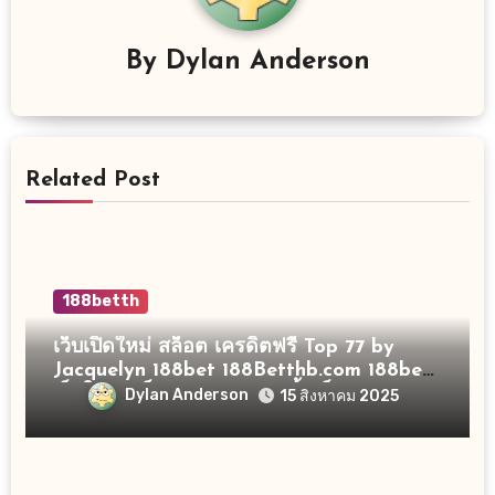
By
Dylan Anderson
Related Post
188betth
เว็บเปิดใหม่ สล็อต เครดิตฟรี Top 77 by
Jacquelyn 188bet 188Betthb.com 188bet
เว็บใหญ่ สล็อตแตกหนัก วันนี้ แจ็คพอตแตก
Dylan Anderson
15 สิงหาคม 2025
รัวๆ 15 ตุลาคม 68 คาสิโนออนไลน์