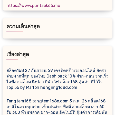
https://www.puntaek66.me
ความเห็นล่าสุด
เรื่องล่าสุด
สล็อต168 27 กันยายน 69 เครดิตฟรี หวยออนไลน์ อัตรา
จ่ายมากที่สุด ของไทย Cash back 10% ฝาก-ถอน รวดเร็ว
ไลฟ์สด สล็อต ยิงปลา กีฬา ไพ่ สล็อต168 คุ้มค่า ที่ไว้ใจ
Top 56 by Marlon hengjing168d.com
Tangtem168 tangtem168e.com 5 ก.ค. 26 สล็อต168
คาสิโนครบทุกค่าย เข้าเล่นง่าย ฟีลดี สายสล็อต ฝาก 60
รับ 300 ห้ามพลาด ฝาก-ถอน อัตโนมัติ คุ้มค่าการเดิมพัน