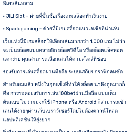
พิเศษล้นหลาม
• JILI Slot – ค่ายที่ขึ้นชื่อเรื่องเกมสล็อตทำเงินง่าย
• Spadegaming – ค่ายที่มีเกมสล็อตแนวเอเชียที่น่าเล่น
เว็บแห่งนี้มีเกมสล็อตให้เลือกเล่นมากกว่า 1,000 เกม ไม่ว่า
จะเป็นสล็อตแบบคลาสสิก สล็อตวิดีโอ หรือสล็อตแจ็คพอต
แตกง่าย คุณสามารถเลือกเล่นได้ตามสไตล์ที่ชอบ
รองรับการเล่นสล็อตผ่านมือถือ ระบบเสถียร กราฟิกคมชัด
สำหรับผมแล้ว หนึ่งในจุดแข็งที่ทำให้ สล็อต น่าดึงดูดมากก็
คือ การรอคอยงรับการเล่น188betผ่านมือถือ แบบเต็ม
ต้นแบบ ไม่ว่าผมจะใช้ iPhone หรือ Android ก็สามารถเข้า
เล่นได้ง่ายๆผ่านเว็บเบราว์เซอร์โดยไม่ต้องดาวน์โหลด
แอปพลิเคชันให้ยุ่งยาก