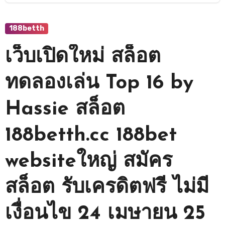
188betth
เว็บเปิดใหม่ สล็อต
ทดลองเล่น Top 16 by
Hassie สล็อต
188betth.cc 188bet
websiteใหญ่ สมัคร
สล็อต รับเครดิตฟรี ไม่มี
เงื่อนไข 24 เมษายน 25