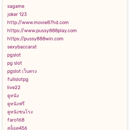
sagame
joker 123
http://www.movie87hd.com
https://www.pussy888play.com
https://pussy888win.com
sexybaccarat
pgslot
pg slot
pgslot เว็บตรง
fullslotpg
live22
ดูหนัง
ดูหนังฟรี
ดูหนังชนโรง
faro168
สล็อต456