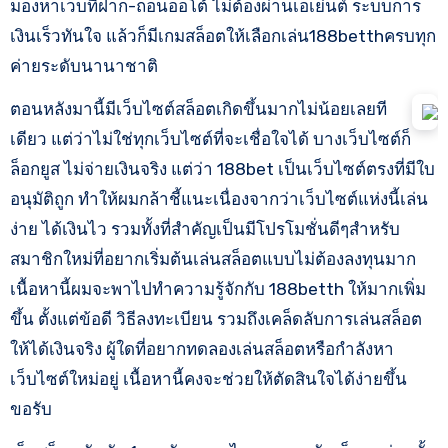
มองหาเว็บที่ฝาก-ถอนออโต้ ไม่ต้องผ่านเอเย่นต์ ระบบการ
เงินเร็วทันใจ แล้วก็มีเกมสล็อตให้เลือกเล่น188betthครบทุก
ค่ายระดับนานาชาติ
ตอนหลังมานี้มีเว็บไซต์สล็อตเกิดขึ้นมากไม่น้อยเลยที
เดียว แต่ว่าไม่ใช่ทุกเว็บไซต์ที่จะเชื่อใจได้ บางเว็บไซต์ก็
ล็อกยูส ไม่จ่ายเงินจริง แต่ว่า 188bet เป็นเว็บไซต์ตรงที่มีใบ
อนุมัติถูก ทำให้ผมกล้าชี้แนะเนื่องจากว่าเว็บไซต์แห่งนี้เล่น
ง่าย ได้เงินไว รวมทั้งที่สำคัญเป็นมีโปรโมชั่นดีๆสำหรับ
สมาชิกใหม่ที่อยากเริ่มต้นเล่นสล็อตแบบไม่ต้องลงทุนมาก
เนื้อหานี้ผมจะพาไปทำความรู้จักกับ 188betth ให้มากเพิ่ม
ขึ้น ตั้งแต่ข้อดี วิธีลงทะเบียน รวมถึงเคล็ดลับการเล่นสล็อต
ให้ได้เงินจริง ผู้ใดที่อยากทดลองเล่นสล็อตหรือกำลังหา
เว็บไซต์ใหม่อยู่ เนื้อหานี้คงจะช่วยให้ตัดสินใจได้ง่ายขึ้น
ขอรับ