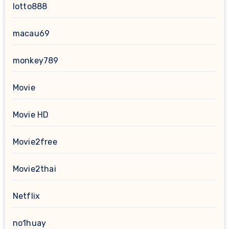
lotto888
macau69
monkey789
Movie
Movie HD
Movie2free
Movie2thai
Netflix
no1huay