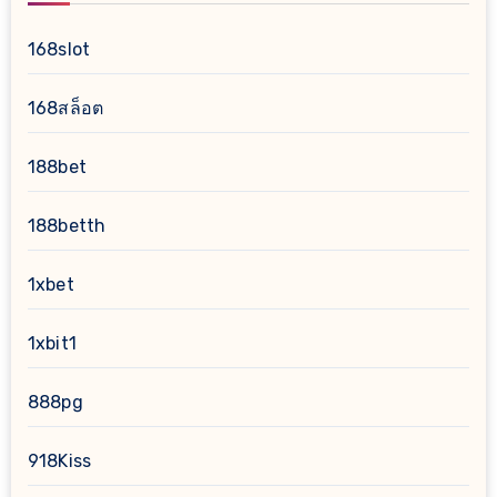
168slot
168สล็อต
188bet
188betth
1xbet
1xbit1
888pg
918Kiss