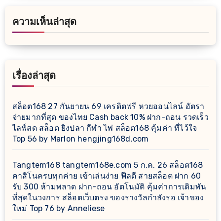
ความเห็นล่าสุด
เรื่องล่าสุด
สล็อต168 27 กันยายน 69 เครดิตฟรี หวยออนไลน์ อัตรา
จ่ายมากที่สุด ของไทย Cash back 10% ฝาก-ถอน รวดเร็ว
ไลฟ์สด สล็อต ยิงปลา กีฬา ไพ่ สล็อต168 คุ้มค่า ที่ไว้ใจ
Top 56 by Marlon hengjing168d.com
Tangtem168 tangtem168e.com 5 ก.ค. 26 สล็อต168
คาสิโนครบทุกค่าย เข้าเล่นง่าย ฟีลดี สายสล็อต ฝาก 60
รับ 300 ห้ามพลาด ฝาก-ถอน อัตโนมัติ คุ้มค่าการเดิมพัน
ที่สุดในวงการ สล็อตเว็บตรง ของรางวัลกำลังรอ เจ้าของ
ใหม่ Top 76 by Anneliese