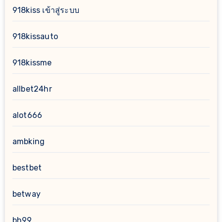
918kiss เข้าสู่ระบบ
918kissauto
918kissme
allbet24hr
alot666
ambking
bestbet
betway
bh99