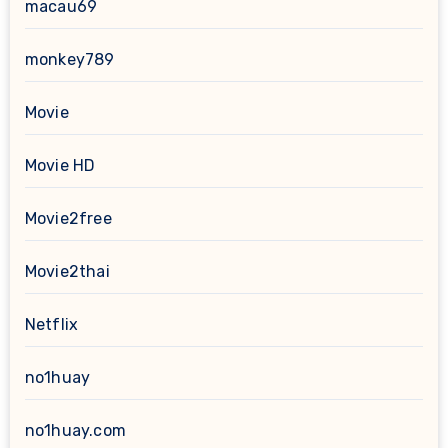
macau69
monkey789
Movie
Movie HD
Movie2free
Movie2thai
Netflix
no1huay
no1huay.com