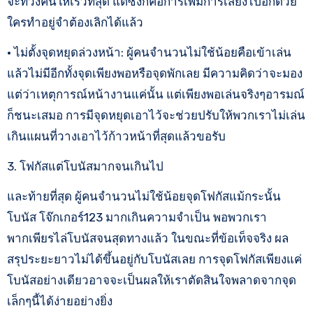
จะทวงคืนให้เร็วที่สุด แต่ซึ่งก็คือการเพิ่มการเสี่ยงไปอีกด้วย
ใครทำอยู่จำต้องเลิกได้แล้ว
• ไม่ตั้งจุดหยุดล่วงหน้า: ผู้คนจำนวนไม่ใช้น้อยคือเข้าเล่น
แล้วไม่มีอีกทั้งจุดเพียงพอหรือจุดพักเลย มีความคิดว่าจะมอง
แต่ว่าเหตุการณ์หน้างานแค่นั้น แต่เพียงพอเล่นจริงๆอารมณ์
ก็ชนะเสมอ การมีจุดหยุดเอาไว้จะช่วยปรับให้พวกเราไม่เล่น
เกินแผนที่วางเอาไว้ก้าวหน้าที่สุดแล้วขอรับ
3. โฟกัสแต่โบนัสมากจนเกินไป
และท้ายที่สุด ผู้คนจำนวนไม่ใช้น้อยจุดโฟกัสแม้กระนั้น
โบนัส โจ๊กเกอร์123 มากเกินความจำเป็น พอพวกเรา
พากเพียรไล่โบนัสจนสุดทางแล้ว ในขณะที่ข้อเท็จจริง ผล
สรุประยะยาวไม่ได้ขึ้นอยู่กับโบนัสเลย การจุดโฟกัสเพียงแค่
โบนัสอย่างเดียวอาจจะเป็นผลให้เราตัดสินใจพลาดจากจุด
เล็กๆนี้ได้ง่ายอย่างยิ่ง