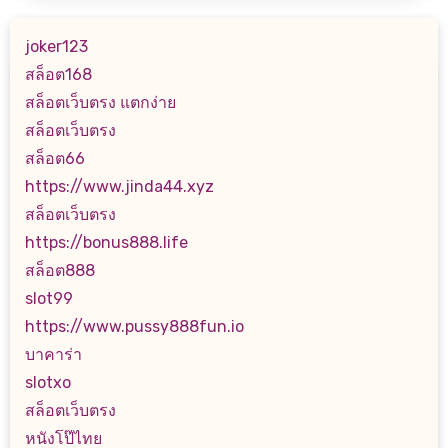
joker123
สล็อต168
สล็อตเว็บตรง แตกง่าย
สล็อตเว็บตรง
สล็อต66
https://www.jinda44.xyz
สล็อตเว็บตรง
https://bonus888.life
สล็อต888
slot99
https://www.pussy888fun.io
บาคาร่า
slotxo
สล็อตเว็บตรง
หนังโป๊ไทย