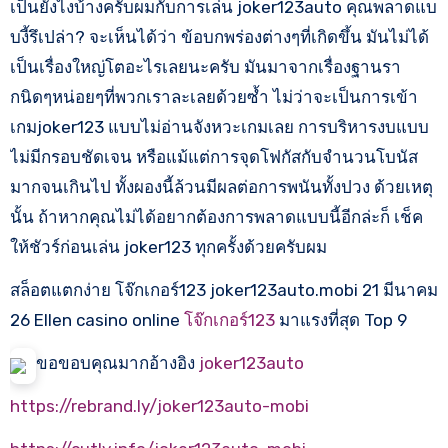
เป็นยังไงบ้างครับผมกับการเล่น joker123auto คุณพลาดแบ
บงี้รึเปล่า? จะเห็นได้ว่า ข้อบกพร่องต่างๆที่เกิดขึ้น มันไม่ได้
เป็นเรื่องใหญ่โตอะไรเลยนะครับ มันมาจากเรื่องฐานรา
กนิดๆหน่อยๆที่พวกเราละเลยด้วยซ้ำ ไม่ว่าจะเป็นการเข้า
เกมjoker123 แบบไม่อ่านจังหวะเกมเลย การบริหารงบแบบ
ไม่มีกรอบชัดเจน หรือแม้แต่การจุดโฟกัสกับจำนวนโบนัส
มากจนเกินไป ทั้งผองนี้ล้วนมีผลต่อการพนันทั้งปวง ด้วยเหตุ
นั้น ถ้าหากคุณไม่ได้อยากต้องการพลาดแบบนี้อีกล่ะก็ เช็ค
ให้ชัวร์ก่อนเล่น joker123 ทุกครั้งด้วยครับผม
สล็อตแตกง่าย โจ๊กเกอร์123 joker123auto.mobi 21 มีนาคม
26 Ellen casino online
โจ๊กเกอร์123
มาแรงที่สุด Top 9
ขอขอบคุณมากอ้างอิง
joker123auto
https://rebrand.ly/joker123auto-mobi