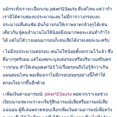
แม้กระทั่งเราจะเลือกเกม joker123auto ดีแค่ไหน แต่ว่าถ้า
เรามิได้ควบคุมงบประมาณเลย ไม่มีการวางกรอบงบ
ประมาณที่เด่นชัด มันก็อาจก่อให้เราพลาดกล้วยๆได้เช่น
เดียวกัน ผู้คนจำนวนไม่ใช้น้อยมีงบมากพอจะเล่นทำกำไร
ได้ แต่ไม่ได้วางแผนมาก่อนก็เล่นเสียได้ง่ายเลยล่ะนะครับ
• ไม่มีงบประมาณต่อรอบ: คนไม่ใช่น้อยตั้งงบรวมไว้แล้ว ซึ่ง
ดีมากๆครับผม แต่ไม่เคยระบุงบต่อรอบหรือปริมาณสปินคร่
าวๆก่อน ทำให้เล่นjoker123 ไปเรื่อยๆจนถึงไม่รู้จักว่าเกิน
แผนตอนไหน พอเพียงเราไม่มีกรอบย่อยๆอย่างนี้ก็ทำให้
ตกลงใจยากขึ้นอีกด้วย
• เพิ่มเงินตามอารมณ์:
joker123auto
พอพวกเราเจอช่วง
เงียบนานๆพวกเราจะเริ่มรู้สึกอารมณ์เสียหรืออารมณ์เสีย
แน่นอน ผู้ที่เล่นพลาดชอบเลือกเพิ่มเงินตามอารมณ์เพื่อหวัง