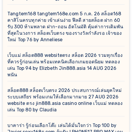
Tangtem168 tangtem168e.com 5 ก.ค. 26 สล็อต168
คาสิโนครบทุกค่าย เข้าเล่นง่าย ฟีลดี สายสล็อต ฝาก 60
รับ 300 ห้ามพลาด ฝาก-ถอน อัตโนมัติ คุ้มค่าการเดิมพัน
ที่สุดในวงการ สล็อตเว็บตรง ของรางวัลกำลังรอ เจ้าของ
ใหม่ Top 76 by Anneliese
เว็บแม่ สล็อต888 websiteตรง สล็อต 2026 รวมทุกเรื่อง
ที่ควรรู้ก่อนเล่น พร้อมเทคนิคเลือกเกมยอดนิยม ทดลอง
เล่น Top 94 by Elizbeth Jin888.asia 14 AUG 2026
พนัน
สล็อต888 สล็อตเว็บตรง 2026 ประสบการณ์เล่นยุคใหม่
ระบบเสถียร พร้อมเกมให้เลือกมากมาย 27 AUG 2026
website ตรง jin888.asia casino online เว็บแม่ ทดลอง
เล่น Top 80 by Claudia
บาคาร่า รู้ก่อนเลือกโต๊ะ เล่นได้มั่นใจกว่า Top 100 by
Javier sexy168c.com ลุ้นรับ I PHONE17 PRO MAX เกม