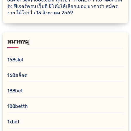
ดัง ฟีเจอร์ครบ เว็บดี มีโต๊ะให้เลือกเยอะ บาคาร่า สมัคร
ง่าย ได้โปรไว 13 สิงหาคม 2569
หมวดหมู่
168slot
168สล็อต
188bet
188betth
1xbet