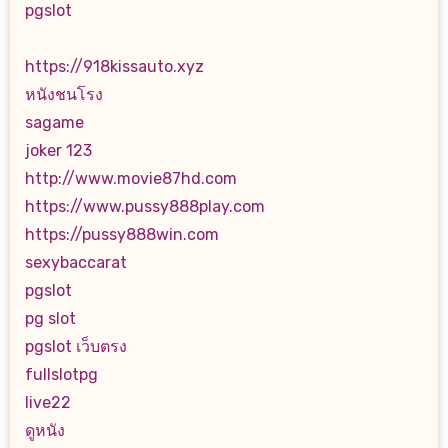
pgslot
https://918kissauto.xyz
หนังชนโรง
sagame
joker 123
http://www.movie87hd.com
https://www.pussy888play.com
https://pussy888win.com
sexybaccarat
pgslot
pg slot
pgslot เว็บตรง
fullslotpg
live22
ดูหนัง