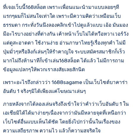
ที่เจอเว็บนี้168สล็อต เพราะเพื่อนแนะนำมาแบบลอยๆที
แรกๆผมก็ไม่สนใจเท่าใด เพราะมีความคิดว่าเหมือนเว็บ
ธรรมดา กระทั่งวันนึงลองคลิกเข้าไปดูแล้วแบบ เอ้อ มันมอง
มีอะไรบางอย่างที่ต่างกัน เค้าหน้าเว็บไม่ได้หวือหวาเวอร์วัง
แต่ดูสะอาดตา ใช้งานง่าย อ่านภาษาไทยรู้เรื่องทุกคำ ไม่มี
ปุ่มมั่วๆหรือลิงก์เล่นๆให้รำคาญใจ ระบบสมัครสมาชิกก็เร็ว
มากไม่ถึงห้านาทีก็เข้าเล่น168สล็อต ได้แล้ว ไม่มีการถาม
ข้อมูลแปลกๆให้พวกเราสงสัยเลยสักนิด
เพราะอะไรถึงกล่าวว่า 1688sagame เป็นเว็บไซต์บาคาร่า
อันดับ 1 จริงๆมิได้เพียงแค่โฆษณาเล่นๆ
ภายหลังจากได้ลองเล่นจริงถึงเข้าใจว่าคำว่าเว็บอันดับ 1 ใน
เอเชียมิได้ได้มาง่ายๆเนื่องจากว่ามันมีหลายจุดที่เหนือกว่า
เว็บไซต์อื่นแบบเห็นได้ชัด โดยยิ่งไปกว่านั้นในเรื่องของ
ความเสถียรภาพ ความไว แล้วก็ความสุจริตใจ