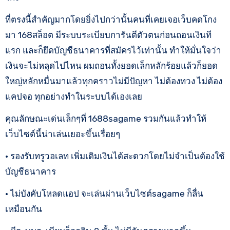
ที่ตรงนี้สำคัญมากโดยยิ่งไปกว่านั้นคนที่เคยเจอเว็บคดโกง
มา 168สล็อต มีระบบระเบียบการันตีตัวตนก่อนถอนเงินที
แรก และก็ยึดบัญชีธนาคารที่สมัครไว้เท่านั้น ทำให้มั่นใจว่า
เงินจะไม่หลุดไปไหน ผมถอนทั้งยอดเล็กหลักร้อยแล้วก็ยอด
ใหญ่หลักหมื่นมาแล้วทุกคราวไม่มีปัญหา ไม่ต้องทวง ไม่ต้อง
แคปจอ ทุกอย่างทำในระบบได้เองเลย
คุณลักษณะเด่นเล็กๆที่ 1688sagame รวมกันแล้วทำให้
เว็บไซต์นี้น่าเล่นเยอะขึ้นเรื่อยๆ
• รองรับทรูวอเลท เพิ่มเติมเงินได้สะดวกโดยไม่จำเป็นต้องใช้
บัญชีธนาคาร
• ไม่บังคับโหลดแอป จะเล่นผ่านเว็บไซต์sagame ก็ลื่น
เหมือนกัน