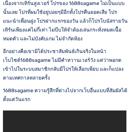
เนื่องจากเทิร์นสูงเวอร์ โปรของ 1688sagame ไม่เป็นแบบ
นั้นเลย โปรที่ผมใช้อยู่บ่อยๆมีอีกทั้งโปรคืนยอดเสีย โปร
แนะนำเพื่อนฝูง โปรฝากแรกของวัน แล้วก็โปรโบนัสรายวัน
เทิร์นเพียงแค่ไม่กี่เท่า ไม่บีบให้จำต้องเล่นกระทั่งหมดเนื้อ
หมดตัว และไม่บังคับเกม ไม่จำกัดห้อง
อีกอย่างคือเขามิได้ประชาสัมพันธ์เกินจริงในหน้า
เว็บไซต์1688sagame ไม่มีคำหวานเวอร์วัง แต่ว่าพอกด
เข้าไปในระบบสมาชิกกลับมีโปรให้เลือกเพียบ และก็แปลง
ตามเทศกาลหลายครั้ง
1688sagame ความรู้สึกที่ต่างไปจากเว็บอื่นแบบที่สัมผัสได้
ตั้งแต่วันแรก