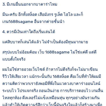
3. มีเกมอื่นนอกจากบาคาร่าไหม
มีนะครับ อีกทั้งสล็อต เสือมังกร รูเล็ต ไฮโล และก็
เกม1688sagame อื่นจากค่ายชั้นนำ
4. ควรมีเงินเท่าใดถึงเริ่มเล่นได้
แค่สิบบาทก็เล่นได้แล้ว ไม่จำเป็นต้องมีทุนมากมาย
สรุปแบบไม่อ้อมค้อม เว็บ 1688sagame ไม่ใช่แค่ดี แต่ดี
แบบตั้งใจจริง
ผมไม่ใช่สายอวยเว็บไซต์ ถ้าหากไม่ดีจริงก็จะไม่มาเขียน
รีวิวให้เสียเวลา แม้กระนั้นกับ 168สล็อต คือเว็บที่ทำให้ผมมี
ความคิดว่าพวกเรายังพอมีที่พึ่งในแวดวงบาคาร่าออนไลน์
ระบบไว โปรแจกจริง ถอนเงินง่าย การบริการตอบไว เกมลื่น
ไหลทุกห้อง ดีลเลอร์ไม่แข็งเหมือนหุ่น ทุกๆอย่างมันรวมกัน
แล้วทำให้เกิดความรู้สึกว่าเว็บนี้มันจริงใจแล้วก็สร้างมาเพื่อ