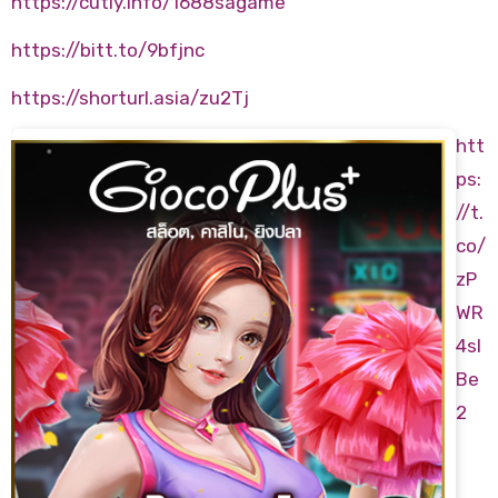
https://cutly.info/1688sagame
https://bitt.to/9bfjnc
https://shorturl.asia/zu2Tj
htt
ps:
//t.
co/
zP
WR
4sl
Be
2