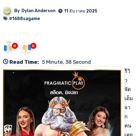
By
Dylan Anderson
11 ธันวาคม 2025
#1688sagame
0
0
Read Time:
5 Minute, 38 Second
รีวิ
ว
จัด
เต็ม
จา
ก
คน
เคย