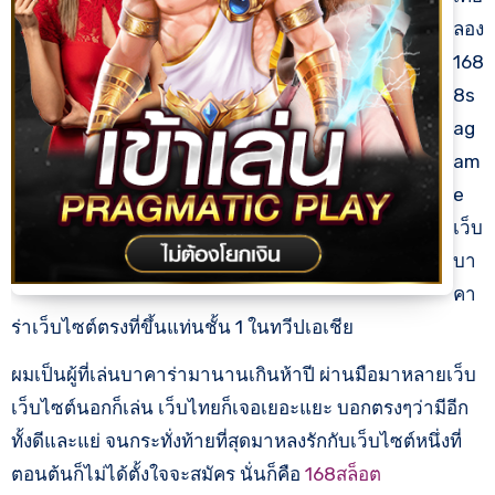
ลอง
168
8s
ag
am
e
เว็บ
บา
คา
ร่าเว็บไซต์ตรงที่ขึ้นแท่นชั้น 1 ในทวีปเอเชีย
ผมเป็นผู้ที่เล่นบาคาร่ามานานเกินห้าปี ผ่านมือมาหลายเว็บ
เว็บไซต์นอกก็เล่น เว็บไทยก็เจอเยอะแยะ บอกตรงๆว่ามีอีก
ทั้งดีและแย่ จนกระทั่งท้ายที่สุดมาหลงรักกับเว็บไซต์หนึ่งที่
ตอนต้นก็ไม่ได้ตั้งใจจะสมัคร นั่นก็คือ
168สล็อต