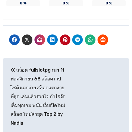
0
%
0
%
0
%
แนะแนว
สล็อต fullslotpg.run 11
เรื่อง
พฤศจิกายน 68 สล็อต เวป
ไซต์ แตกง่าย สล็อตแตกง่าย
ที่สุด เล่นแล้วรวยไว กำไรจัด
เต็มทุกเกม พนัน เว็บเปิดใหม่
สล็อต ใหม่ล่าสุด Top 2 by
Nadia