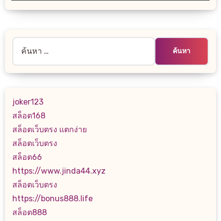
อยู่ คาสิโน เว็บเปิดใหม่ 188bet ใหม่ล่าสุด
Top 92 by Lourdes
ค้นหา
สำหรับ:
joker123
สล็อต168
สล็อตเว็บตรง แตกง่าย
สล็อตเว็บตรง
สล็อต66
https://www.jinda44.xyz
สล็อตเว็บตรง
https://bonus888.life
สล็อต888