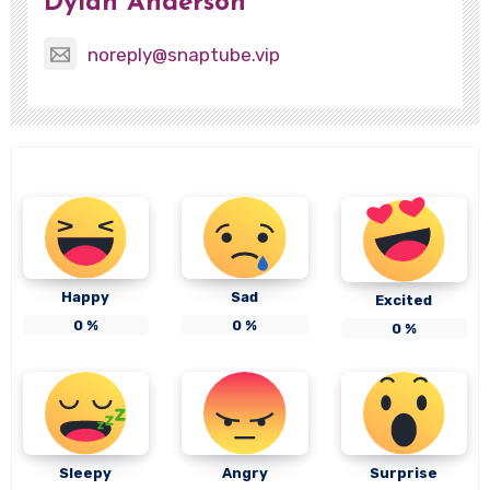
Dylan Anderson
noreply@snaptube.vip
Happy
Sad
Excited
0
%
0
%
0
%
Sleepy
Angry
Surprise