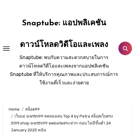
Skip
to
content
Snaptube: แอปพลิเคชัน
ดาวน์โหลดวิดีโอและเพลง
Snaptube: พบกับความสะดวกสบายในการ
ดาวน์โหลดวิดีโอและเพลงจากแอปพลิเคชัน
Snaptube ที่ให้บริการคุณภาพและประสบการณ์การ
ใช้งานที่เร็วและง่ายดาย
Home
สล็อต99
เว็บแม่ sretthi99 ทดลองเล่น Top 4 by Petra สล็อตเว็บตรง
St99.shop sretthi99 websiteตรง ฝาก-ถอน ไม่มีขั้นต่ำ 24
January 2025 พนัน