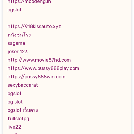
https://moodeng.in
pgslot
https://918kissauto.xyz
หนังชนโรง
sagame
joker 123
http://www.movie87hd.com
https://www.pussy888play.com
https://pussy888win.com
sexybaccarat
pgslot
pg slot
pgslot เว็บตรง
fullslotpg
live22