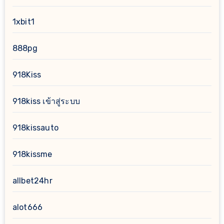
1xbit1
888pg
918Kiss
918kiss เข้าสู่ระบบ
918kissauto
918kissme
allbet24hr
alot666