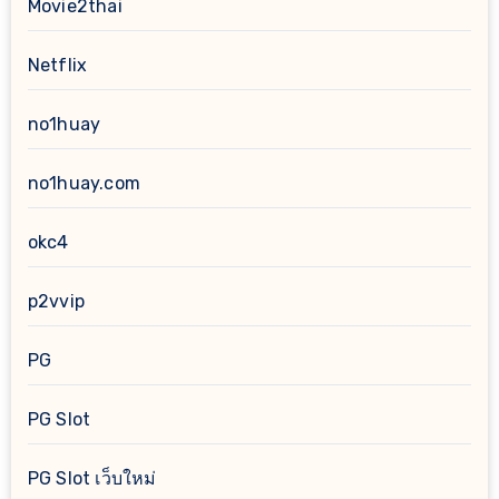
Movie2thai
Netflix
no1huay
no1huay.com
okc4
p2vvip
PG
PG Slot
PG Slot เว็บใหม่