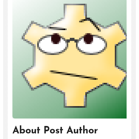
About Post Author