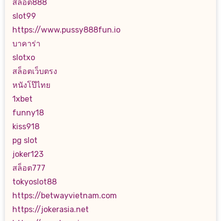
สล็อต888
slot99
https://www.pussy888fun.io
บาคาร่า
slotxo
สล็อตเว็บตรง
หนังโป๊ไทย
1xbet
funny18
kiss918
pg slot
joker123
สล็อต777
tokyoslot88
https://betwayvietnam.com
https://jokerasia.net