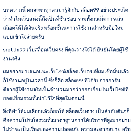
บทความนี้ ผมจะพาทุกคนมารู้จักกับ สล็อต99 อย่างประณีต
ว่าทำไมเว็บแห่งนี้ถึงเป็นที่ชื่นชอบ รวมทั้งกลเม็ดการเล่น
สล็อตให้ได้เงินจริง พร้อมชี้แนะการใช้งานสำหรับมือใหม่
แบบเข้าใจง่ายครับ
sretthi99 เว็บสล็อตเว็บตรง ที่คุณวางใจได้ ยืนยันโดยผู้ใช้
งานจริง
ผมอยากมาเสนอแนะเว็บไซต์สล็อตเว็บตรงที่ผมเชื่อมั่นแล้ว
ก็ใช้งานอยู่ในเวลานี้ ซึ่งก็คือ สล็อต99 ที่ได้รับการการัน
ตีจากผู้ใช้งานจริงเป็นจำนวนมากว่ายอดเยี่ยมในเว็บไซต์ที่
ยอดเยี่ยมรวมทั้งน่าไว้ใจที่สุดในตอนนี้
สิ่งที่ทำให้ผมเลือกแล้วก็ยกให้ สล็อตเว็บตรง เป็นลำดับต้นๆก็
คือความโปร่งใสรวมทั้งมาตรฐานการให้บริการที่สูงมากมาย
ไม่ว่าจะเป็นเรื่องของความปลอดภัย ความสะดวกสบาย หรือ