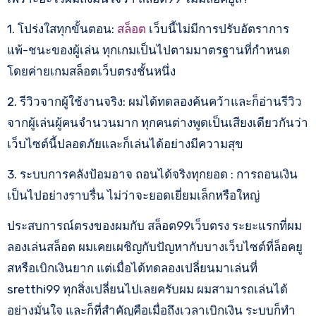
1. โปร่งใสทุกขั้นตอน:
สล็อต
เว็บนี้ไม่มีการปรับอัตราการ
แพ้-ชนะของผู้เล่น ทุกเกมเป็นไปตามมาตรฐานที่กำหนด
โดยค่ายเกมสล็อตเว็บตรงชั้นหนึ่ง
2. รีวิวจากผู้ใช้งานจริง: ผมได้ทดลองค้นคว้าและก็อ่านรีวิว
จากผู้เล่นผู้คนจำนวนมาก ทุกคนต่างพูดเป็นเสียงเดียวกันว่า
เว็บไซต์นี้ปลอดภัยและก็เล่นได้อย่างมีความสุข
3. ระบบการคลังป้อมอาจ ถอนได้จริงทุกยอด : การถอนเงิน
เป็นไปอย่างราบรื่น ไม่ว่าจะยอดเยี่ยมเล็กหรือใหญ่
ประสบการณ์ตรงของผมกับ สล็อต99เว็บตรง ระยะแรกที่ผม
ลองเล่นสล็อต ผมเคยเผชิญกับปัญหากับบางเว็บไซต์ที่ล็อคยู
สหรือเบิกเงินยาก แต่เมื่อได้ทดลองเปลี่ยนมาเล่นที่
sretthi99 ทุกสิ่งเปลี่ยนไปเลยครับผม ผมสามารถเล่นได้
อย่างมั่นใจ และก็ที่สำคัญคือเมื่อถึงเวลาเบิกเงิน ระบบก็ทำ