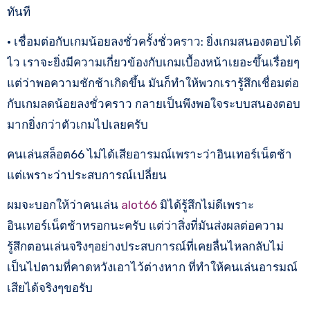
ทันที
• เชื่อมต่อกับเกมน้อยลงชั่วครั้งชั่วคราว: ยิ่งเกมสนองตอบได้
ไว เราจะยิ่งมีความเกี่ยวข้องกับเกมเบื้องหน้าเยอะขึ้นเรื่อยๆ
แต่ว่าพอความชักช้าเกิดขึ้น มันก็ทำให้พวกเรารู้สึกเชื่อมต่อ
กับเกมลดน้อยลงชั่วคราว กลายเป็นพึงพอใจระบบสนองตอบ
มากยิ่งกว่าตัวเกมไปเลยครับ
คนเล่นสล็อต66 ไม่ได้เสียอารมณ์เพราะว่าอินเทอร์เน็ตช้า
แต่เพราะว่าประสบการณ์เปลี่ยน
ผมจะบอกให้ว่าคนเล่น
alot66
มิได้รู้สึกไม่ดีเพราะ
อินเทอร์เน็ตช้าหรอกนะครับ แต่ว่าสิ่งที่มันส่งผลต่อความ
รู้สึกตอนเล่นจริงๆอย่างประสบการณ์ที่เคยลื่นไหลกลับไม่
เป็นไปตามที่คาดหวังเอาไว้ต่างหาก ที่ทำให้คนเล่นอารมณ์
เสียได้จริงๆขอรับ