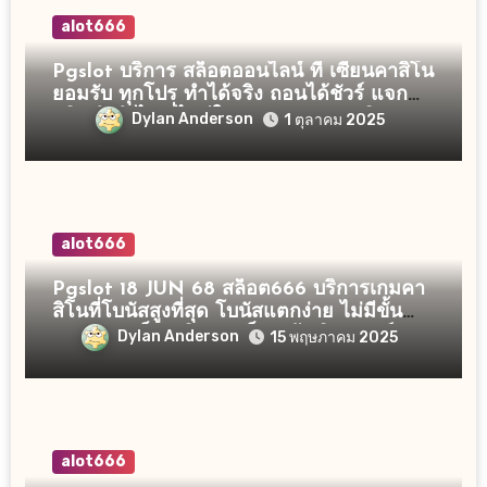
alot666
Pgslot บริการ สล็อตออนไลน์ ที่ เซียนคาสิโน
ยอมรับ ทุกโปร ทำได้จริง ถอนได้ชัวร์ แจก
ทริคทำกำไร ที่ไม่มีใครบอกคุณ เทรดบิทคอย
Dylan Anderson
1 ตุลาคม 2025
น์ alot666 อย่ารอช้า ทิ้งมาม่าได้เลย Top 1
by Krystyna alot666.alott.site 9 ต.ค.
2025
alot666
Pgslot 18 JUN 68 สล็อต666 บริการเกมคา
สิโนที่โบนัสสูงที่สุด โบนัสแตกง่าย ไม่มีขั้นต่ำ
บาคาร่า สล็อต ยิงปลา ป็อกเด้ง บิทคอยน์
Dylan Anderson
15 พฤษภาคม 2025
pgslot สมัครง่าย ทำกำไรดี Top 68 by
Byron alot666.proth.biz
alot666