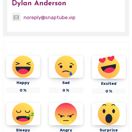
Dylan Anderson
noreply@snaptube.vip
Happy
Sad
Excited
0
%
0
%
0
%
Sleepy
Angry
Surprise