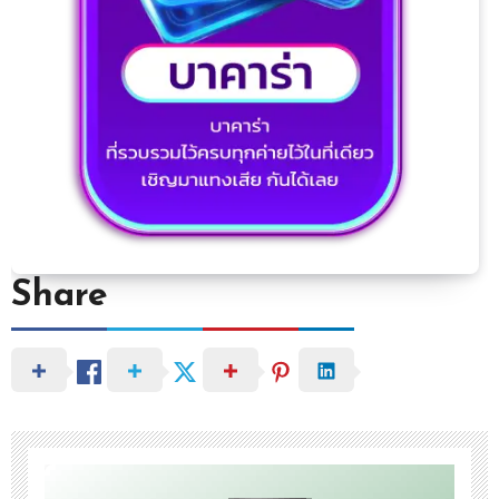
Share