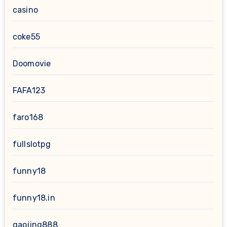
casino
coke55
Doomovie
FAFA123
faro168
fullslotpg
funny18
funny18.in
gaojing888