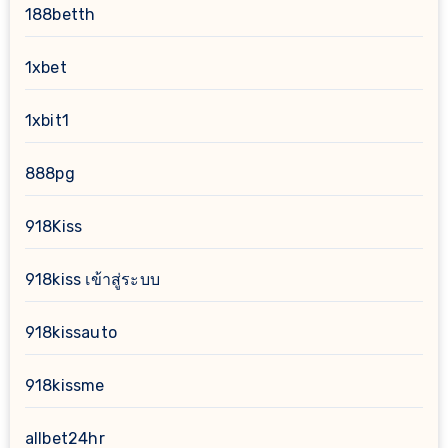
188betth
1xbet
1xbit1
888pg
918Kiss
918kiss เข้าสู่ระบบ
918kissauto
918kissme
allbet24hr