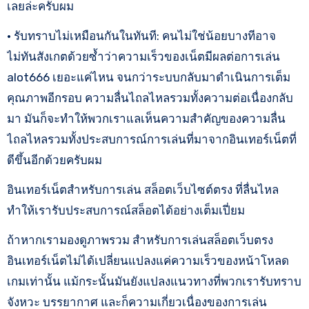
เลยล่ะครับผม
• รับทราบไม่เหมือนกันในทันที: คนไม่ใช่น้อยบางทีอาจ
ไม่ทันสังเกตด้วยซ้ำว่าความเร็วของเน็ตมีผลต่อการเล่น
alot666 เยอะแค่ไหน จนกว่าระบบกลับมาดำเนินการเต็ม
คุณภาพอีกรอบ ความลื่นไถลไหลรวมทั้งความต่อเนื่องกลับ
มา มันก็จะทำให้พวกเราแลเห็นความสำคัญของความลื่น
ไถลไหลรวมทั้งประสบการณ์การเล่นที่มาจากอินเทอร์เน็ตที่
ดีขึ้นอีกด้วยครับผม
อินเทอร์เน็ตสำหรับการเล่น สล็อตเว็บไซต์ตรง ที่ลื่นไหล
ทำให้เรารับประสบการณ์สล็อตได้อย่างเต็มเปี่ยม
ถ้าหากเรามองดูภาพรวม สำหรับการเล่นสล็อตเว็บตรง
อินเทอร์เน็ตไม่ได้เปลี่ยนแปลงแค่ความเร็วของหน้าโหลด
เกมเท่านั้น แม้กระนั้นมันยังแปลงแนวทางที่พวกเรารับทราบ
จังหวะ บรรยากาศ และก็ความเกี่ยวเนื่องของการเล่น