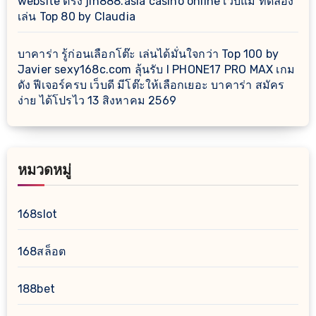
website ตรง jin888.asia casino online เว็บแม่ ทดลอง
เล่น Top 80 by Claudia
บาคาร่า รู้ก่อนเลือกโต๊ะ เล่นได้มั่นใจกว่า Top 100 by
Javier sexy168c.com ลุ้นรับ I PHONE17 PRO MAX เกม
ดัง ฟีเจอร์ครบ เว็บดี มีโต๊ะให้เลือกเยอะ บาคาร่า สมัคร
ง่าย ได้โปรไว 13 สิงหาคม 2569
หมวดหมู่
168slot
168สล็อต
188bet