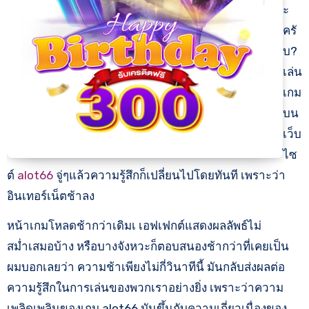
ะ
ครั
บ?
เล่น
เกม
บน
เว็บ
ไซ
ต์
alot66
จู่ๆแล้วความรู้สึกก็เปลี่ยนไปโดยทันที เพราะว่า
อินเทอร์เน็ตช้าลง
หน้าเกมโหลดช้ากว่าเดิมเ เอฟเฟกต์แสดงผลลัพธ์ไม่
สม่ำเสมอบ้าง หรือบางจังหวะก็ตอบสนองช้ากว่าที่เคยเป็น
ผมบอกเลยว่า ความช้าเพียงไม่กี่วินาทีนี้ มันกลับส่งผลต่อ
ความรู้สึกในการเล่นของพวกเราอย่างยิ่ง เพราะว่าความ
เพลิดเพลินของเกม alot66 มันขึ้นกับความเกี่ยวเนื่องของ