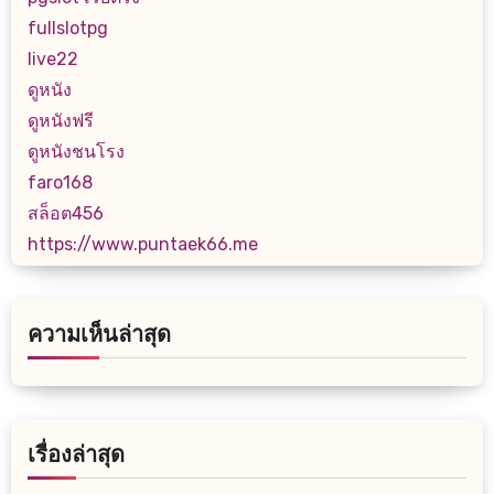
fullslotpg
live22
ดูหนัง
ดูหนังฟรี
ดูหนังชนโรง
faro168
สล็อต456
https://www.puntaek66.me
ความเห็นล่าสุด
เรื่องล่าสุด