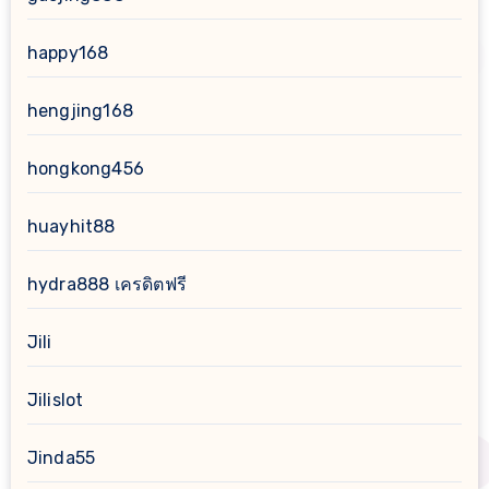
happy168
hengjing168
hongkong456
huayhit88
hydra888 เครดิตฟรี
Jili
Jilislot
Jinda55