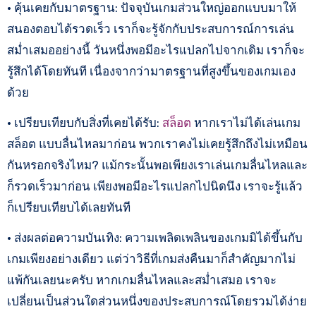
• คุ้นเคยกับมาตรฐาน: ปัจจุบันเกมส่วนใหญ่ออกแบบมาให้
สนองตอบได้รวดเร็ว เราก็จะรู้จักกับประสบการณ์การเล่น
สม่ำเสมออย่างนี้ วันหนึ่งพอมีอะไรแปลกไปจากเดิม เราก็จะ
รู้สึกได้โดยทันที เนื่องจากว่ามาตรฐานที่สูงขึ้นของเกมเอง
ด้วย
• เปรียบเทียบกับสิ่งที่เคยได้รับ:
สล็อต
หากเราไม่ได้เล่นเกม
สล็อต แบบลื่นไหลมาก่อน พวกเราคงไม่เคยรู้สึกถึงไม่เหมือน
กันหรอกจริงไหม? แม้กระนั้นพอเพียงเราเล่นเกมลื่นไหลและ
ก็รวดเร็วมาก่อน เพียงพอมีอะไรแปลกไปนิดนึง เราจะรู้แล้ว
ก็เปรียบเทียบได้เลยทันที
• ส่งผลต่อความบันเทิง: ความเพลิดเพลินของเกมมิได้ขึ้นกับ
เกมเพียงอย่างเดียว แต่ว่าวิธีที่เกมส่งคืนมาก็สำคัญมากไม่
แพ้กันเลยนะครับ หากเกมลื่นไหลและสม่ำเสมอ เราจะ
เปลี่ยนเป็นส่วนใดส่วนหนึ่งของประสบการณ์โดยรวมได้ง่าย