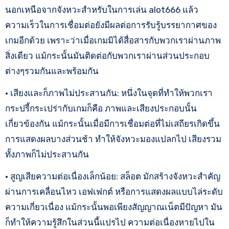
นอกเหนือจากจังหวะสำหรับในการเล่น alot666 แล้ว
ความเร็วในการเชื่อมต่อยังมีผลต่อการรับรู้บรรยากาศของ
เกมอีกด้วย เพราะว่าเมื่อเกมมิได้สื่อสารกับพวกเราผ่านภาพ
สิ่งเดียว แม้กระนั้นมันติดต่อกับพวกเราผ่านส่วนประกอบ
ต่างๆรวมกันและพร้อมกัน
• เสียงและก็ภาพไม่ประสานกัน: หนึ่งในจุดที่ทำให้พวกเรา
กระปรี้กระเปร่ากับเกมก็คือ ภาพและเสียงประกอบนั้น
เกี่ยวข้องกัน แม้กระนั้นเมื่อมีการเชื่อมต่อที่ไม่เสถียรเกิดขึ้น
การแสดงผลบางส่วนช้า ทำให้จังหวะมองแปลกไป เสียงรวม
ทั้งภาพก็ไม่ประสานกัน
• สูญเสียความต่อเนื่องเล็กน้อย: สล็อต มักสร้างจังหวะสำคัญ
ผ่านการเคลื่อนไหว เอฟเฟกต์ หรือการแสดงผลแบบไล่ระดับ
ความเกี่ยวเนื่อง แม้กระนั้นพอเพียงสัญญาณเน็ตมีปัญหา มัน
ก็ทำให้ความรู้สึกในส่วนนี้แปรไป ความต่อเนื่องหายไปใน