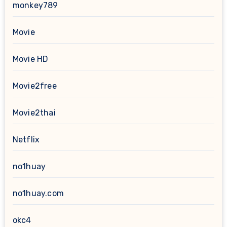
monkey789
Movie
Movie HD
Movie2free
Movie2thai
Netflix
no1huay
no1huay.com
okc4