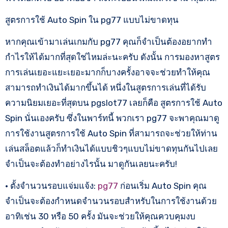
สูตรการใช้ Auto Spin ใน pg77 แบบไม่ขาดทุน
หากคุณเข้ามาเล่นเกมกับ pg77 คุณก็จำเป็นต้องอยากทำ
กำไรให้ได้มากที่สุดใช่ไหมล่ะนะครับ ดังนั้น การมองหาสูตร
การเล่นเยอะแยะเยอะมากก็บางครั้งอาจจะช่วยทำให้คุณ
สามารถทำเงินได้มากขึ้นได้ หนึ่งในสูตรการเล่นที่ได้รับ
ความนิยมเยอะที่สุดบน pgslot77 เลยก็คือ สูตรการใช้ Auto
Spin นั่นเองครับ ซึ่งในพาร์ทนี้ พวกเรา pg77 จะพาคุณมาดู
การใช้งานสูตรการใช้ Auto Spin ที่สามารถจะช่วยให้ท่าน
เล่นสล็อตแล้วก็ทำเงินได้แบบชิวๆแบบไม่ขาดทุนกันไปเลย
จำเป็นจะต้องทำอย่างไรนั้น มาดูกันเลยนะครับ!
• ตั้งจำนวนรอบแจ่มแจ้ง:
pg77
ก่อนเริ่ม Auto Spin คุณ
จำเป็นจะต้องกำหนดจำนวนรอบสำหรับในการใช้งานด้วย
อาทิเช่น 30 หรือ 50 ครั้ง มันจะช่วยให้คุณควบคุมงบ