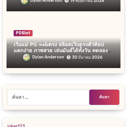
ปั่นประจำ ใหม่ล่าสุด Top 77 by Darin
Dylan Anderson
19 พฤษภาคม 2026
pg718.co 29 ก.ค. 69 คาสิโนออนไลน์
PGSlot
เว็บแม่ PG webตรง สล็อตเว็บตรงตัวท็อป
แตกง่าย ภาพสวย เล่นมันส์ได้ทั้งวัน ทดลอง
เล่น Top 6 by Barney funny18b.com 29
Dylan Anderson
30 มีนาคม 2026
เมษายน 2569 คาสิโน
ค้นหา
สำหรับ:
joker123