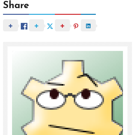
Share