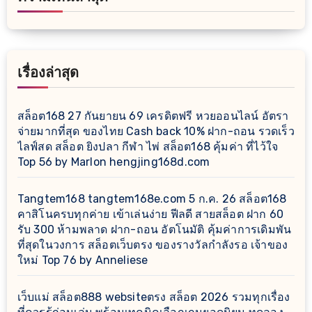
เรื่องล่าสุด
สล็อต168 27 กันยายน 69 เครดิตฟรี หวยออนไลน์ อัตรา
จ่ายมากที่สุด ของไทย Cash back 10% ฝาก-ถอน รวดเร็ว
ไลฟ์สด สล็อต ยิงปลา กีฬา ไพ่ สล็อต168 คุ้มค่า ที่ไว้ใจ
Top 56 by Marlon hengjing168d.com
Tangtem168 tangtem168e.com 5 ก.ค. 26 สล็อต168
คาสิโนครบทุกค่าย เข้าเล่นง่าย ฟีลดี สายสล็อต ฝาก 60
รับ 300 ห้ามพลาด ฝาก-ถอน อัตโนมัติ คุ้มค่าการเดิมพัน
ที่สุดในวงการ สล็อตเว็บตรง ของรางวัลกำลังรอ เจ้าของ
ใหม่ Top 76 by Anneliese
เว็บแม่ สล็อต888 websiteตรง สล็อต 2026 รวมทุกเรื่อง