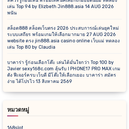
ที่ควรรู้ก่อนเล่น พร้อมเทคนิคเลือกเกมยอดนิยม ทดลอง
เล่น Top 94 by Elizbeth Jin888.asia 14 AUG 2026
พนัน
สล็อต888 สล็อตเว็บตรง 2026 ประสบการณ์เล่นยุคใหม่
ระบบเสถียร พร้อมเกมให้เลือกมากมาย 27 AUG 2026
website ตรง jin888.asia casino online เว็บแม่ ทดลอง
เล่น Top 80 by Claudia
บาคาร่า รู้ก่อนเลือกโต๊ะ เล่นได้มั่นใจกว่า Top 100 by
Javier sexy168c.com ลุ้นรับ I PHONE17 PRO MAX เกม
ดัง ฟีเจอร์ครบ เว็บดี มีโต๊ะให้เลือกเยอะ บาคาร่า สมัคร
ง่าย ได้โปรไว 13 สิงหาคม 2569
หมวดหมู่
168slot