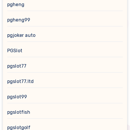
pgheng
pgheng99
pgjoker auto
PGSlot
pgslot77
pgslot77.ltd
pgslot99
pgslotfish
pgslotgolf