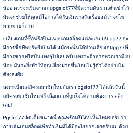
น้อย ควรจะเริ่มจากเกมpgslot77ที่มีความผันผวนต่ำเข้าไว้
มันจะช่วยให้คุณมีโอกาสได้รับเงินรางวัลเรื่อยแม้ว่าจะไม่
มากมายก็ตาม
• เลี่ยงเกมที่ซื้อฟรีสปินแพง: เกมสล็อตแต่ละเกมบน pg77 จะ
มีการซื้อฟีพบร์ฟรีสปินได้ แม้กระนั้นให้ท่านเลี่ยงเกมpg77ที่
มีการขายฟรีสปินแพงๆไปเลยครับ เพราะถ้าหากพวกเรามีงบ
น้อย มันจะยิ่งทำให้คุณเสี่ยงมากขึ้นโดยไม่รู้ตัวได้อย่างไม่
ต้องสงสัย
ลงทะเบียนสมัครสมาชิกใหม่กับเรา pgslot77 ได้แล้ววันนี้
สมัครสมาชิกใหม่ฟรี เลือกเกมที่ถูกใจได้ตามต้องการ คลิก
เลย!
Pgslot77 จัดเต็มขนาดนี้ คุณพร้อมรึยัง? เห็นไหมขอรับว่า
การเล่นเกมสล็อตเพื่อทำเงินมิได้มีอะไรยากเลยครับผม ด้วย