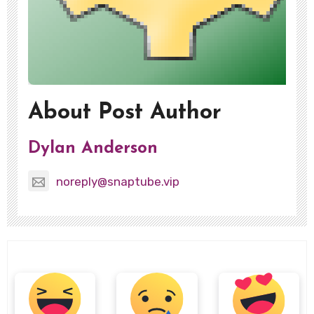
About Post Author
Dylan Anderson
noreply@snaptube.vip